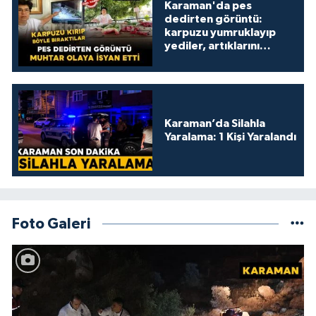
Karaman'da pes
dedirten görüntü:
karpuzu yumruklayıp
yediler, artıklarını
kamelyada bıraktılar
Karaman’da Silahla
Yaralama: 1 Kişi Yaralandı
Foto Galeri