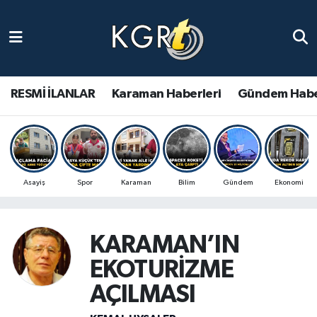
Karaman Haberleri
Gündem Haberleri
RESMİ İLANLAR
Karaman Haberleri
Gündem Habe
Güncel Haberler
Spor Haberleri
Asayiş
Spor
Karaman
Bilim
Gündem
Ekonomi
Asayiş Haberleri
Ulusal Haberler
KARAMAN’IN
EKOTURİZME
Vefat Edenler
AÇILMASI