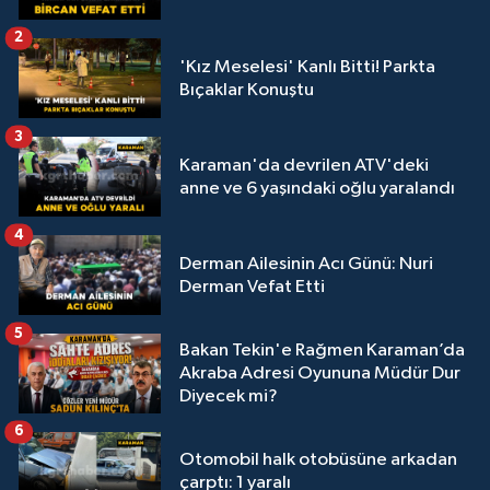
2
'Kız Meselesi' Kanlı Bitti! Parkta
Bıçaklar Konuştu
3
Karaman'da devrilen ATV'deki
anne ve 6 yaşındaki oğlu yaralandı
4
Derman Ailesinin Acı Günü: Nuri
Derman Vefat Etti
5
Bakan Tekin'e Rağmen Karaman’da
Akraba Adresi Oyununa Müdür Dur
Diyecek mi?
6
Otomobil halk otobüsüne arkadan
çarptı: 1 yaralı