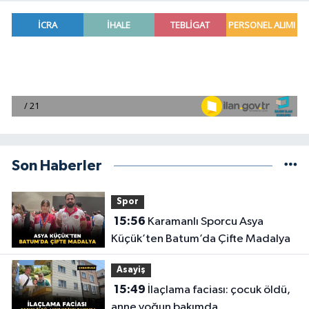
Son Haberler
Spor
15:56
Karamanlı Sporcu Asya
Küçük’ten Batum’da Çifte Madalya
Asayiş
15:49
İlaçlama faciası: çocuk öldü,
anne yoğun bakımda