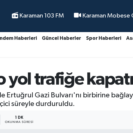
Karaman 103 FM
Karaman Mobese Ca
ndem Haberleri
Güncel Haberler
Spor Haberleri
As
yol trafiğe kapatı
e Ertuğrul Gazi Bulvarı'nı birbirine bağla
çici süreyle durduruldu.
1 DK
OKUNMA SÜRESI