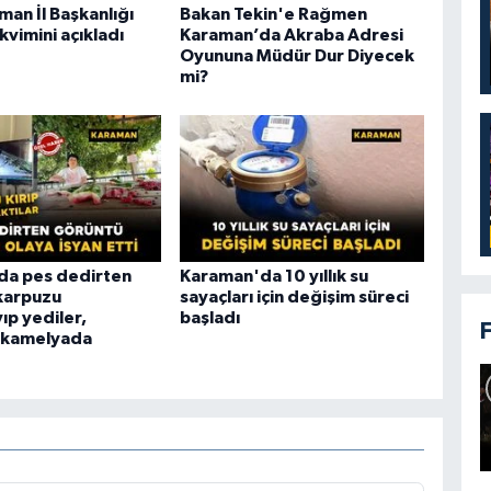
an İl Başkanlığı
Bakan Tekin'e Rağmen
vimini açıkladı
Karaman’da Akraba Adresi
Oyununa Müdür Dur Diyecek
mi?
da pes dedirten
Karaman'da 10 yıllık su
karpuzu
sayaçları için değişim süreci
ıp yediler,
başladı
nı kamelyada