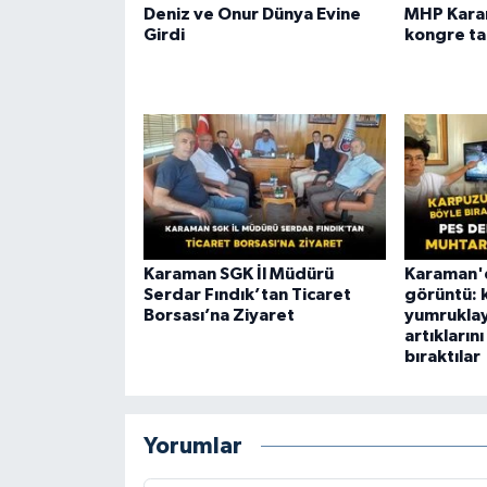
Deniz ve Onur Dünya Evine
MHP Karam
Girdi
kongre tak
Karaman SGK İl Müdürü
Karaman'
Serdar Fındık’tan Ticaret
görüntü: 
Borsası’na Ziyaret
yumruklay
artıkları
bıraktılar
Yorumlar