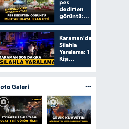
pes
dedirten
görüntü:
karpuzu
yumruklayıp
yediler,
Karaman’da
artıklarını
Silahla
kamelyada
Yaralama: 1
bıraktılar
Kişi
Yaralandı
Foto Galeri