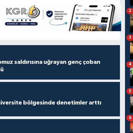
2
3
muz saldırısına uğrayan genç çoban
4
dü
5
versite bölgesinde denetimler arttı
6