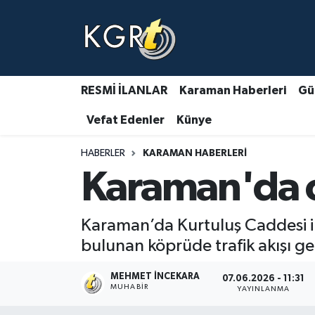
Karaman Haberleri
Gündem Haberleri
RESMİ İLANLAR
Karaman Haberleri
Gü
Vefat Edenler
Künye
Güncel Haberler
HABERLER
KARAMAN HABERLERI
Spor Haberleri
Karaman'da o 
Asayiş Haberleri
Karaman’da Kurtuluş Caddesi il
Ulusal Haberler
bulunan köprüde trafik akışı ge
Vefat Edenler
MEHMET İNCEKARA
07.06.2026 - 11:31
MUHABIR
YAYINLANMA