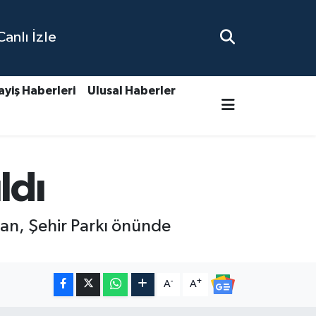
nlı İzle
ayiş Haberleri
Ulusal Haberler
ldı
yan, Şehir Parkı önünde
-
+
A
A