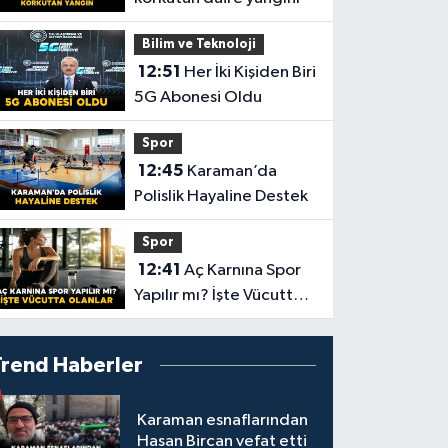
Bilim ve Teknoloji
12:51
Her İki Kişiden Biri
5G Abonesi Oldu
Spor
12:45
Karaman’da
Polislik Hayaline Destek
Spor
12:41
Aç Karnına Spor
Yapılır mı? İşte Vücutta
Olanlar
Trend Haberler
Karaman esnaflarından
Hasan Bircan vefat etti