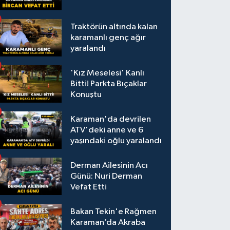
Traktörün altında kalan
karamanlı genç ağır
yaralandı
'Kız Meselesi' Kanlı
Bitti! Parkta Bıçaklar
Konuştu
Karaman'da devrilen
ATV'deki anne ve 6
yaşındaki oğlu yaralandı
Derman Ailesinin Acı
Günü: Nuri Derman
Vefat Etti
Bakan Tekin'e Rağmen
Karaman’da Akraba