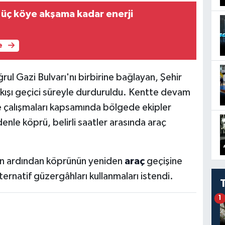
üç köye akşama kadar enerji
e
ul Gazi Bulvarı'nı birbirine bağlayan, Şehir
kışı geçici süreyle durduruldu. Kentte devam
e çalışmaları kapsamında bölgede ekipler
enle köprü, belirli saatler arasında araç
nın ardından köprünün yeniden
araç
geçişine
ternatif güzergâhları kullanmaları istendi.
1