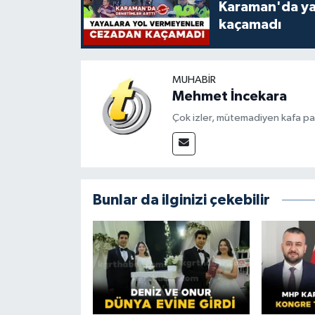
Karaman'da ya
kaçamadı
MUHABIR
Mehmet İncekara
Çok izler, mütemadiyen kafa pat
Bunlar da ilginizi çekebilir