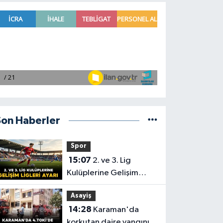
Son Haberler
Spor
15:07
2. ve 3. Lig
Kulüplerine Gelişim
Ligleri Ayarı
Asayiş
14:28
Karaman'da
korkutan daire yangını