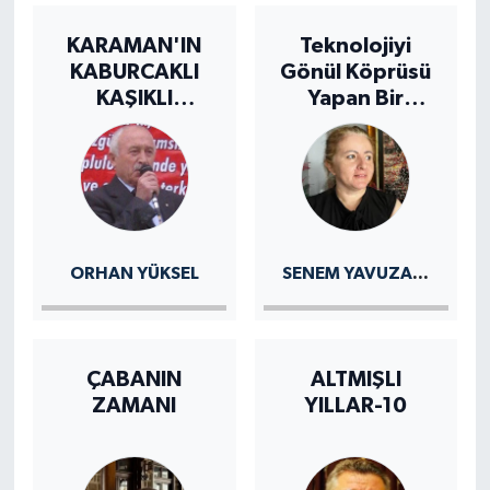
KARAMAN'IN
Teknolojiyi
KABURCAKLI
Gönül Köprüsü
KAŞIKLI
Yapan Bir
HAVALARI
Karamanlının
Ardından
SENEM YAVUZASLAN
ORHAN YÜKSEL
ÇABANIN
ALTMIŞLI
ZAMANI
YILLAR-10