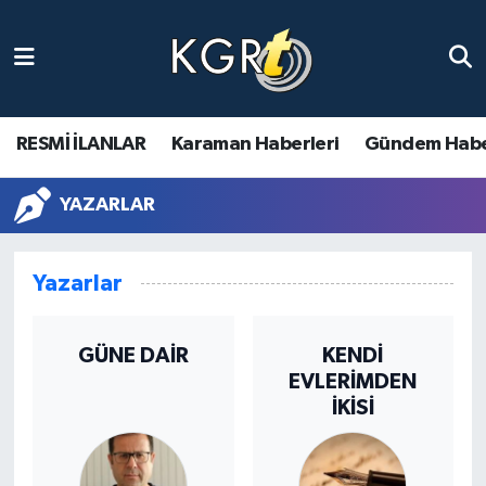
Karaman Haberleri
Gündem Haberleri
RESMİ İLANLAR
Karaman Haberleri
Gündem Habe
Güncel Haberler
YAZARLAR
Spor Haberleri
Yazarlar
Asayiş Haberleri
GÜNE DAİR
KENDİ
Ulusal Haberler
EVLERİMDEN
İKİSİ
Vefat Edenler