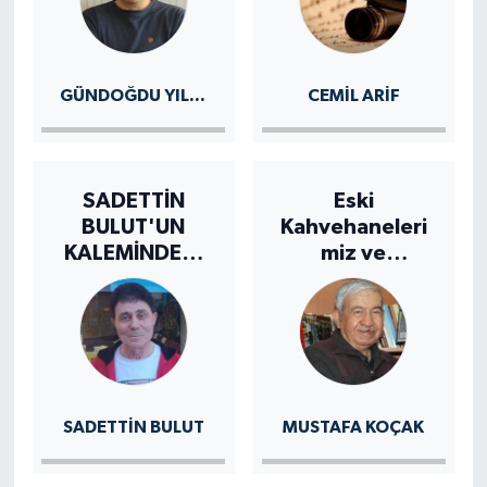
GÜNDOĞDU YILDIRIM
CEMIL ARİF
SADETTİN
Eski
BULUT'UN
Kahvehaneleri
KALEMİNDEN:
miz ve
BİZ
Müdavimleri -2
SADETTIN BULUT
MUSTAFA KOÇAK