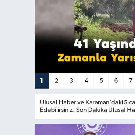
1
2
3
4
5
6
7
Ulusal Haber ve Karaman'daki Sıc
Edebilirsiniz. Son Dakika Ulusal