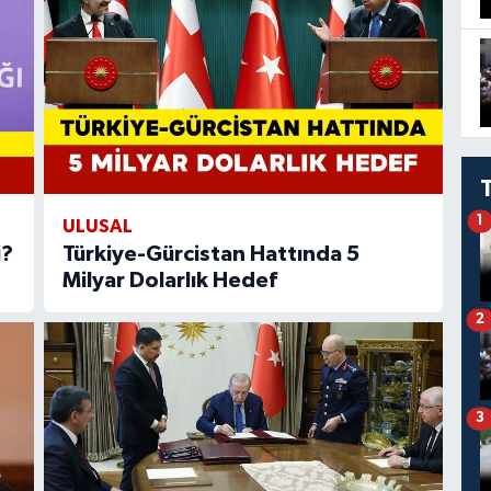
1
ULUSAL
i?
Türkiye-Gürcistan Hattında 5
Milyar Dolarlık Hedef
2
3