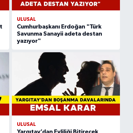
ULUSAL
t
Cumhurbaşkanı Erdoğan "Türk
Savunma Sanayii adeta destan
yazıyor"
ULUSAL
Yargıtay’dan Evliliği Bitirecek