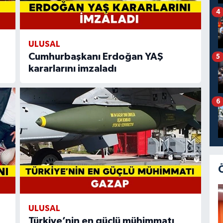
4
ULUSAL
Cumhurbaşkanı Erdoğan YAŞ
5
kararlarını imzaladı
6
ULUSAL
Türkiye’nin en güçlü mühimmatı