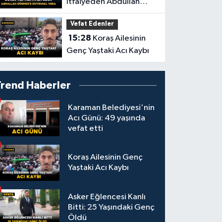
İtfaiyeden Abdullah
Dönmez'e Duygusal
Vefat Edenler
Veda
15:28
Koraş Ailesinin
Genç Yaştaki Acı Kaybı
Trend Haberler
Karaman Belediyesi'nin
Acı Günü: 49 yaşında
vefat etti
Koraş Ailesinin Genç
Yaştaki Acı Kaybı
Asker Eğlencesi Kanlı
Bitti: 25 Yaşındaki Genç
Öldü