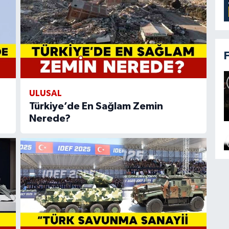
ULUSAL
Türkiye’de En Sağlam Zemin
Nerede?