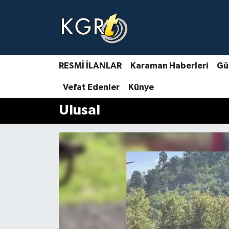
Karaman Haberleri
Gündem Haberleri
RESMİ İLANLAR
Karaman Haberleri
Gü
Vefat Edenler
Künye
Güncel Haberler
Ulusal
Spor Haberleri
Asayiş Haberleri
Ulusal Haberler
Vefat Edenler