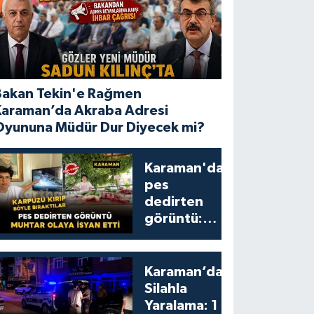
Bakan Tekin'e Rağmen
Karaman’da Akraba Adresi
Oyununa Müdür Dur Diyecek mi?
Karaman'da
pes
dedirten
görüntü:
karpuzu
yumruklayıp
yediler,
Karaman’da
artıklarını
Silahla
kamelyada
Yaralama: 1