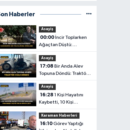
Son Haberler
Asayiş
00:00
İncir Toplarken
Ağaçtan Düştü:
Karaman'da Son
Asayiş
Yolculuğuna Uğurlandı
17:08
Bir Anda Alev
Topuna Döndü: Traktör
Küle Döndü
Asayiş
16:28
1 Kişi Hayatını
Kaybetti, 10 Kişi
Yaralandı! Tırın Dehşet
Karaman Haberleri
Saçtığı Anlar Ortaya
16:10
Görev Yaptığı
Çıktı