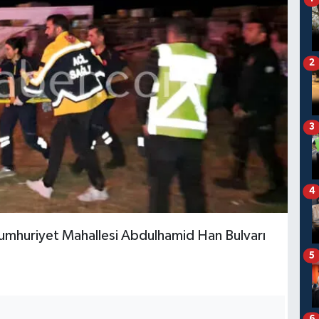
2
3
4
Cumhuriyet Mahallesi Abdulhamid Han Bulvarı
5