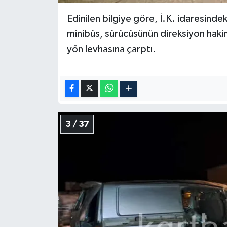
Edinilen bilgiye göre, İ.K. idaresind
minibüs, sürücüsünün direksiyon haki
yön levhasına çarptı.
3 / 37