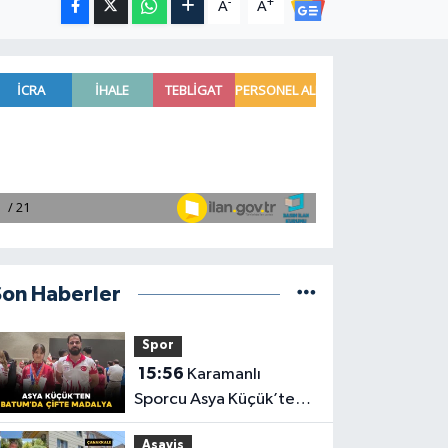
-
+
A
A
Son Haberler
Spor
15:56
Karamanlı
Sporcu Asya Küçük’ten
Batum’da Çifte Madalya
Asayiş