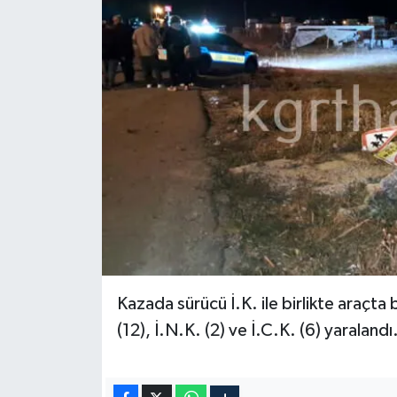
Kazada sürücü İ.K. ile birlikte araçta 
(12), İ.N.K. (2) ve İ.C.K. (6) yaralandı