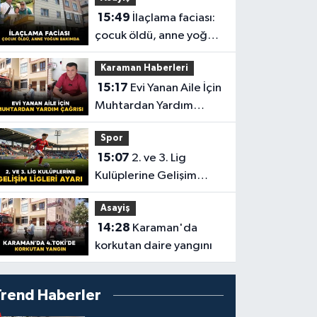
15:49
İlaçlama faciası:
çocuk öldü, anne yoğun
bakımda
Karaman Haberleri
15:17
Evi Yanan Aile İçin
Muhtardan Yardım
Çağrısı
Spor
15:07
2. ve 3. Lig
Kulüplerine Gelişim
Ligleri Ayarı
Asayiş
14:28
Karaman'da
korkutan daire yangını
Trend Haberler