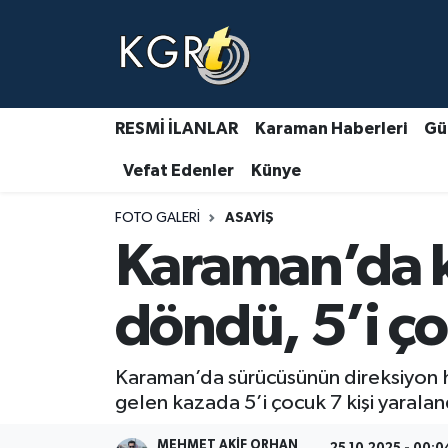
Karaman Haberleri
Gündem Haberleri
RESMİ İLANLAR
Karaman Haberleri
Gü
Vefat Edenler
Künye
Güncel Haberler
FOTO GALERI
ASAYIŞ
Spor Haberleri
Karaman’da ka
Asayiş Haberleri
döndü, 5’i ço
Ulusal Haberler
Karaman’da sürücüsünün direksiyon h
Vefat Edenler
gelen kazada 5’i çocuk 7 kişi yaralan
MEHMET AKIF ORHAN