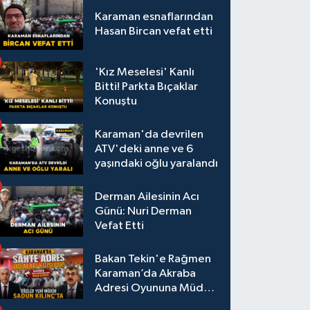
Karaman esnaflarından
Hasan Bircan vefat etti
'Kız Meselesi' Kanlı
Bitti! Parkta Bıçaklar
Konuştu
Karaman'da devrilen
ATV'deki anne ve 6
yaşındaki oğlu yaralandı
Derman Ailesinin Acı
Günü: Nuri Derman
Vefat Etti
Bakan Tekin'e Rağmen
Karaman’da Akraba
Adresi Oyununa Müdür
Dur Diyecek mi?