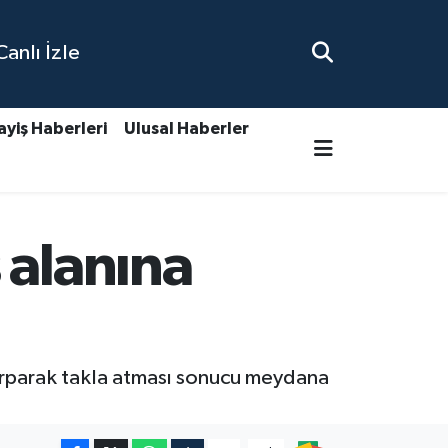
nlı İzle
ayiş Haberleri
Ulusal Haberler
 alanına
arparak takla atması sonucu meydana