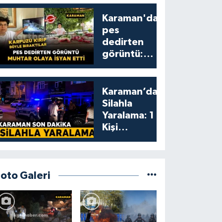
Karaman'da
pes
dedirten
görüntü:
karpuzu
yumruklayıp
yediler,
Karaman’da
artıklarını
Silahla
kamelyada
Yaralama: 1
bıraktılar
Kişi
Yaralandı
Foto Galeri