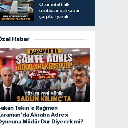
Otomobil halk
otobüsüne arkadan
çarptı: 1 yaralı
Özel Haber
Bakan Tekin'e Rağmen
Karaman’da Akraba Adresi
Oyununa Müdür Dur Diyecek mi?