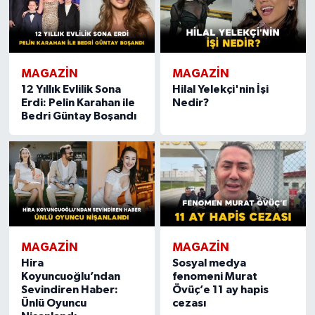
MAGAZIN
MAGAZIN
12 Yıllık Evlilik Sona
Hilal Yelekçi'nin İşi
Erdi: Pelin Karahan ile
Nedir?
Bedri Güntay Boşandı
MAGAZIN
MAGAZIN
Hira
Sosyal medya
Koyuncuoğlu’ndan
fenomeni Murat
Sevindiren Haber:
Övüç’e 11 ay hapis
Ünlü Oyuncu
cezası