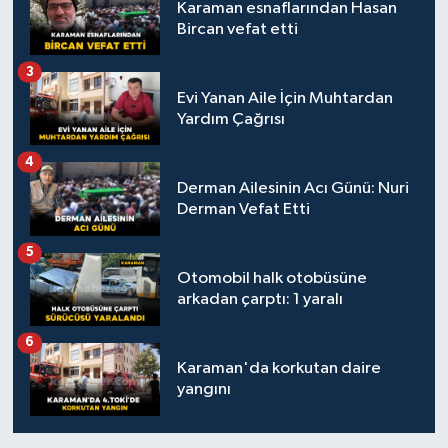
Karaman esnaflarından Hasan
Bircan vefat etti
3
Evi Yanan Aile İçin Muhtardan
Yardım Çağrısı
4
Derman Ailesinin Acı Günü: Nuri
Derman Vefat Etti
5
Otomobil halk otobüsüne
arkadan çarptı: 1 yaralı
6
Karaman'da korkutan daire
yangını