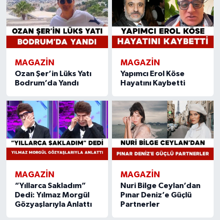
MAGAZIN
MAGAZIN
Ozan Şer’in Lüks Yatı
Yapımcı Erol Köse
Bodrum’da Yandı
Hayatını Kaybetti
MAGAZIN
MAGAZIN
“Yıllarca Sakladım”
Nuri Bilge Ceylan’dan
Dedi: Yılmaz Morgül
Pınar Deniz’e Güçlü
Gözyaşlarıyla Anlattı
Partnerler