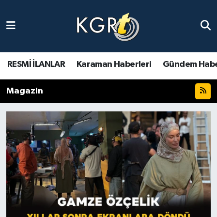
Karaman Haberleri
Gündem Haberleri
RESMİ İLANLAR
Karaman Haberleri
Gündem Habe
Güncel Haberler
Magazin
Spor Haberleri
Asayiş Haberleri
Ulusal Haberler
Vefat Edenler