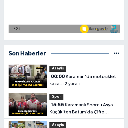
Son Haberler
Asayiş
00:00
Karaman'da motosiklet
kazası: 2 yaralı
Spor
15:56
Karamanlı Sporcu Asya
Küçük’ten Batum’da Çifte
Madalya
Asayiş