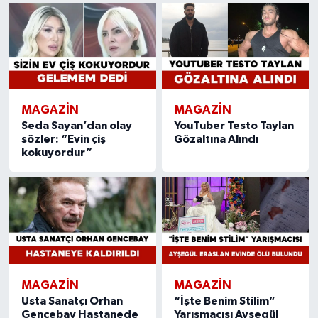
MAGAZIN
MAGAZIN
Seda Sayan’dan olay
YouTuber Testo Taylan
sözler: “Evin çiş
Gözaltına Alındı
kokuyordur”
MAGAZIN
MAGAZIN
Usta Sanatçı Orhan
“İşte Benim Stilim”
Gencebay Hastanede
Yarışmacısı Ayşegül