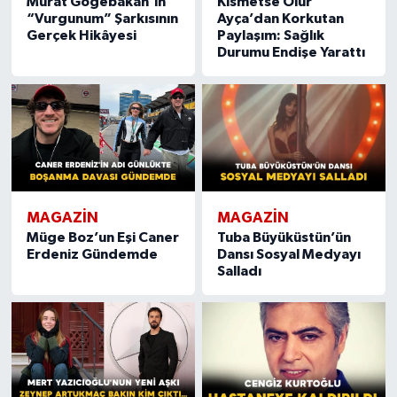
Murat Göğebakan’ın
Kısmetse Olur
“Vurgunum” Şarkısının
Ayça’dan Korkutan
Gerçek Hikâyesi
Paylaşım: Sağlık
Durumu Endişe Yarattı
MAGAZIN
MAGAZIN
Müge Boz’un Eşi Caner
Tuba Büyüküstün’ün
Erdeniz Gündemde
Dansı Sosyal Medyayı
Salladı