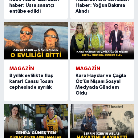
haber: Usta sanatçı
Haber: Yoğun Bakıma
entübe edildi
Alındı
MAGAZIN
MAGAZIN
8 yıllık evlilikte flaş
Kara Haydar ve Çağla
karar! Cansu Tosun
Öz’ün Nişanı Sosyal
cephesinde ayrılık
Medyada Gündem
Oldu