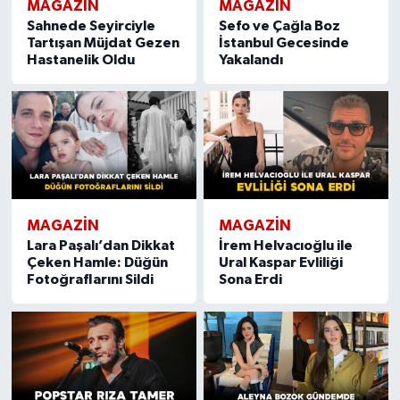
MAGAZIN
MAGAZIN
Sahnede Seyirciyle
Sefo ve Çağla Boz
Tartışan Müjdat Gezen
İstanbul Gecesinde
Hastanelik Oldu
Yakalandı
MAGAZIN
MAGAZIN
Lara Paşalı’dan Dikkat
İrem Helvacıoğlu ile
Çeken Hamle: Düğün
Ural Kaspar Evliliği
Fotoğraflarını Sildi
Sona Erdi