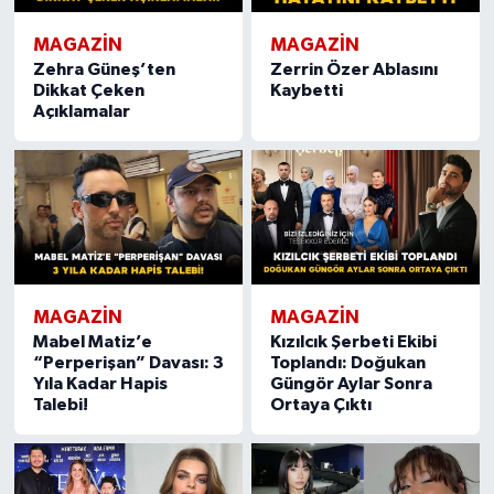
MAGAZIN
MAGAZIN
Zehra Güneş’ten
Zerrin Özer Ablasını
Dikkat Çeken
Kaybetti
Açıklamalar
MAGAZIN
MAGAZIN
Mabel Matiz’e
Kızılcık Şerbeti Ekibi
“Perperişan” Davası: 3
Toplandı: Doğukan
Yıla Kadar Hapis
Güngör Aylar Sonra
Talebi!
Ortaya Çıktı