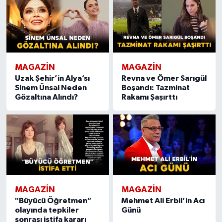
MAGAZIN
MAGAZIN
Uzak Şehir’in Alya’sı
Revna ve Ömer Sarıgül
Sinem Ünsal Neden
Boşandı: Tazminat
Gözaltına Alındı?
Rakamı Şaşırttı
MAGAZIN
MAGAZIN
"Büyücü Öğretmen”
Mehmet Ali Erbil’in Acı
olayında tepkiler
Günü
sonrası istifa kararı