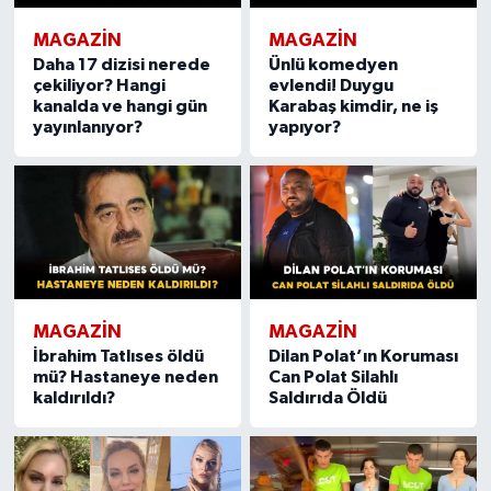
MAGAZIN
MAGAZIN
Daha 17 dizisi nerede
Ünlü komedyen
çekiliyor? Hangi
evlendi! Duygu
kanalda ve hangi gün
Karabaş kimdir, ne iş
yayınlanıyor?
yapıyor?
MAGAZIN
MAGAZIN
İbrahim Tatlıses öldü
Dilan Polat’ın Koruması
mü? Hastaneye neden
Can Polat Silahlı
kaldırıldı?
Saldırıda Öldü