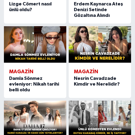
Lizge Cömert nasıl
Erdem Kaynarca Ateş
ünlü oldu?
Denizi Setinde
Gözaltına Alındı
MAGAZIN
MAGAZIN
Damla Sönmez
Nesrin Cavadzade
evleniyor: Nikah tarihi
Kimdir ve Nerelidir?
belli oldu