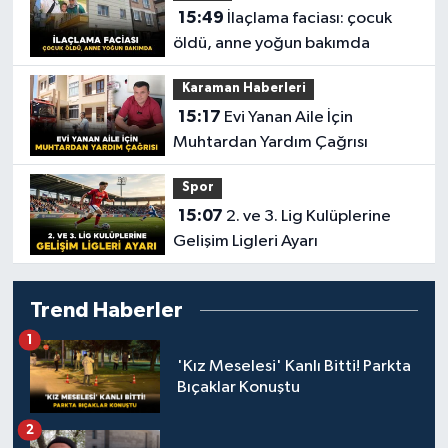
15:49
İlaçlama faciası: çocuk
öldü, anne yoğun bakımda
Karaman Haberleri
15:17
Evi Yanan Aile İçin
Muhtardan Yardım Çağrısı
Spor
15:07
2. ve 3. Lig Kulüplerine
Gelişim Ligleri Ayarı
Trend Haberler
1
'Kız Meselesi' Kanlı Bitti! Parkta
Bıçaklar Konuştu
2