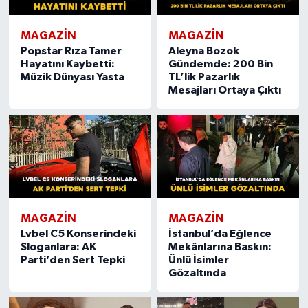
MAGAZIN
MAGAZIN
Popstar Rıza Tamer
Aleyna Bozok
Hayatını Kaybetti:
Gündemde: 200 Bin
Müzik Dünyası Yasta
TL’lik Pazarlık
Mesajları Ortaya Çıktı
MAGAZIN
MAGAZIN
Lvbel C5 Konserindeki
İstanbul’da Eğlence
Sloganlara: AK
Mekânlarına Baskın:
Parti’den Sert Tepki
Ünlü İsimler
Gözaltında