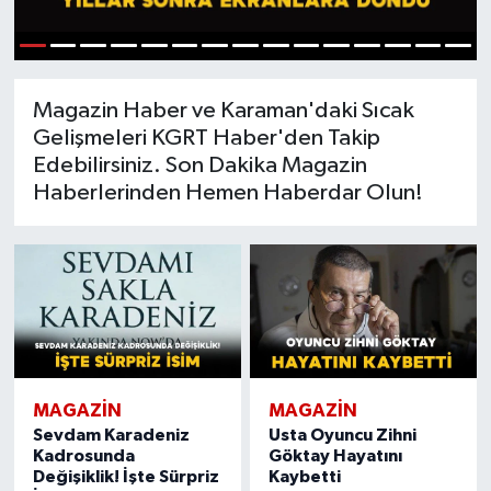
1
2
3
4
5
6
7
8
9
10
11
12
13
14
15
Magazin Haber ve Karaman'daki Sıcak
Gelişmeleri KGRT Haber'den Takip
Edebilirsiniz. Son Dakika Magazin
Haberlerinden Hemen Haberdar Olun!
MAGAZIN
MAGAZIN
Sevdam Karadeniz
Usta Oyuncu Zihni
Kadrosunda
Göktay Hayatını
Değişiklik! İşte Sürpriz
Kaybetti