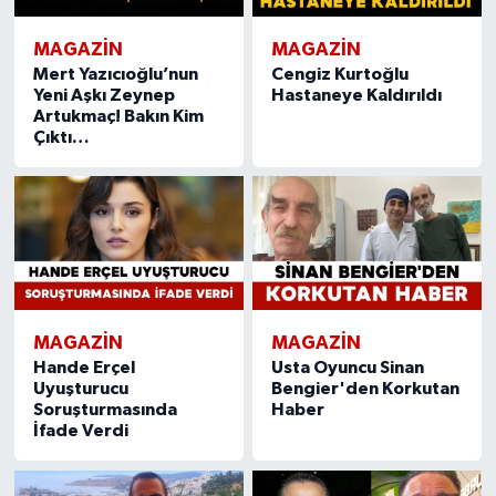
MAGAZIN
MAGAZIN
Mert Yazıcıoğlu’nun
Cengiz Kurtoğlu
Yeni Aşkı Zeynep
Hastaneye Kaldırıldı
Artukmaç! Bakın Kim
Çıktı…
MAGAZIN
MAGAZIN
Hande Erçel
Usta Oyuncu Sinan
Uyuşturucu
Bengier'den Korkutan
Soruşturmasında
Haber
İfade Verdi