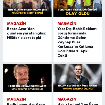
MAGAZIN
MAGAZIN
Beste Açar’dan
Yasa Dışı Bahis Reklamı
gündem yaratan çıkış:
Soruşturmasıyla
Nilüfer’e sert tepki
Gündeme Gelen
Zeynep Buse
Korkmaz’ın Kutlama
Görüntüleri Tepki
Çekti
MAGAZIN
MAGAZIN
Kadir İnanır’dan üzen
Haluk Levent'ten Üzen