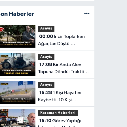
Son Haberler
Asayiş
00:00
İncir Toplarken
Ağaçtan Düştü:
Karaman'da Son
Asayiş
Yolculuğuna Uğurlandı
17:08
Bir Anda Alev
Topuna Döndü: Traktör
Küle Döndü
Asayiş
16:28
1 Kişi Hayatını
Kaybetti, 10 Kişi
Yaralandı! Tırın Dehşet
Karaman Haberleri
Saçtığı Anlar Ortaya
16:10
Görev Yaptığı
Çıktı