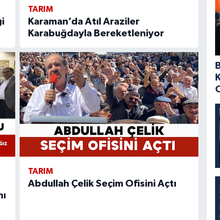
TARIM
i
Karaman’da Atıl Araziler
Karabuğdayla Bereketleniyor
TARIM
Abdullah Çelik Seçim Ofisini Açtı
nı