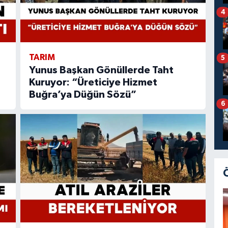
4
TARIM
5
Yunus Başkan Gönüllerde Taht
Kuruyor: “Üreticiye Hizmet
Buğra’ya Düğün Sözü”
6