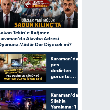
Bakan Tekin'e Rağmen
Karaman’da Akraba Adresi
Oyununa Müdür Dur Diyecek mi?
Karaman'da
pes
dedirten
görüntü:
karpuzu
yumruklayıp
yediler,
Karaman’da
artıklarını
Silahla
kamelyada
Yaralama: 1