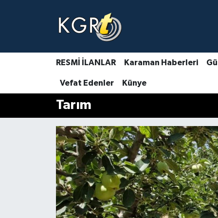
Karaman Haberleri
Gündem Haberleri
RESMİ İLANLAR
Karaman Haberleri
Gü
Vefat Edenler
Künye
Güncel Haberler
Tarım
Spor Haberleri
Asayiş Haberleri
Ulusal Haberler
Vefat Edenler