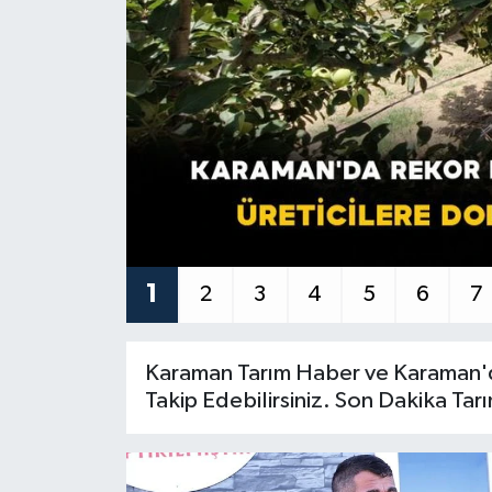
1
2
3
4
5
6
7
Karaman Tarım Haber ve Karaman'd
Takip Edebilirsiniz. Son Dakika T