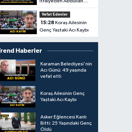
İtfaiyeden Abdullah
Dönmez'e Duygusal
Vefat Edenler
Veda
15:28
Koraş Ailesinin
Genç Yaştaki Acı Kaybı
Trend Haberler
Karaman Belediyesi'nin
Acı Günü: 49 yaşında
vefat etti
Koraş Ailesinin Genç
Yaştaki Acı Kaybı
Asker Eğlencesi Kanlı
Bitti: 25 Yaşındaki Genç
Öldü