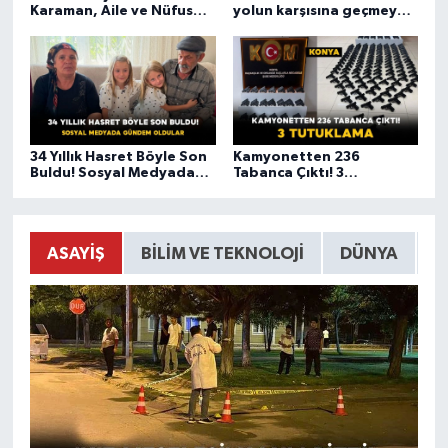
Karaman, Aile ve Nüfus
yolun karşısına geçmeye
On Yılı Kapsamındaki
çalışan kadına otomobil
Çalışmalarını Sürdürüyor
çarptı
34 Yıllık Hasret Böyle Son
Kamyonetten 236
Buldu! Sosyal Medyada
Tabanca Çıktı! 3
Gündem Oldular
Tutuklama
ASAYIŞ
BILIM VE TEKNOLOJI
DÜNYA
E