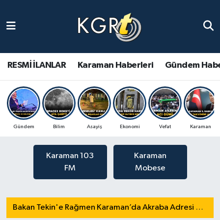
Karaman Haberleri
Gündem Haberleri
RESMİ İLANLAR
Karaman Haberleri
Gündem Habe
Karaman Haberleri
Güncel Haberler
Spor Haberleri
Gündem
Bilim
Asayiş
Ekonomi
Vefat
Karaman
Asayiş Haberleri
Karaman 103
Karaman
Ulusal Haberler
FM
Mobese
Vefat Edenler
Bakan Tekin'e Rağmen Karaman’da Akraba Adresi Oyununa Müdür Dur Diyecek mi?