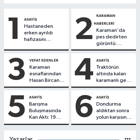
kamerada: 1 yaralı
KARAMAN
1
2
ASAYIŞ
HABERLERI
Hastaneden
Karaman'da
erken ayrıldı
pes dedirten
hafızasını
görüntü:
kaybetti
karpuzu
yumruklayıp
3
4
VEFAT EDENLER
ASAYIŞ
yediler,
Karaman
Traktörün
artıklarını
esnaflarından
altında kalan
kamelyada
Hasan Bircan
karamanlı genç
bıraktılar
vefat etti
ağır yaralandı
5
6
ASAYIŞ
ASAYIŞ
Barışma
Dondurma
Buluşmasında
aldıktan sonra
Kan Aktı: 19
yolun karşısına
Yaşındaki Genç
geçmeye
Öldü
çalışan kadına
otomobil çarptı
Yazarlar