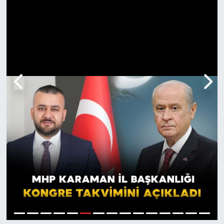
6
1
2
3
4
5
7
8
9
10
11
12
13
14
15