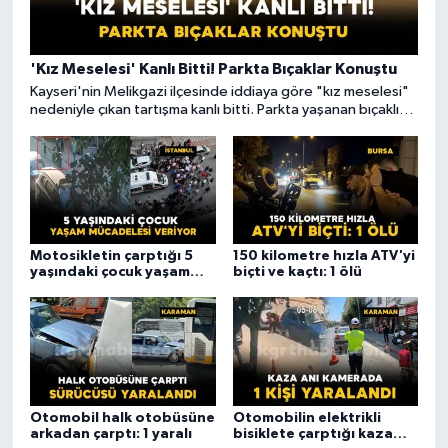
'Kız Meselesi' Kanlı Bitti! Parkta Bıçaklar Konuştu
Kayseri'nin Melikgazi ilçesinde iddiaya göre "kız meselesi"
nedeniyle çıkan tartışma kanlı bitti. Parkta yaşanan bıçaklı
kavgada iki kişi yaralanırken, olayın ardından kaçan
şüphelinin yakalanması için çalışma başlatıldı.
Motosikletin çarptığı 5
150 kilometre hızla ATV'yi
yaşındaki çocuk yaşam
biçti ve kaçtı: 1 ölü
mücadelesi veriyor
Otomobil halk otobüsüne
Otomobilin elektrikli
arkadan çarptı: 1 yaralı
bisiklete çarptığı kaza