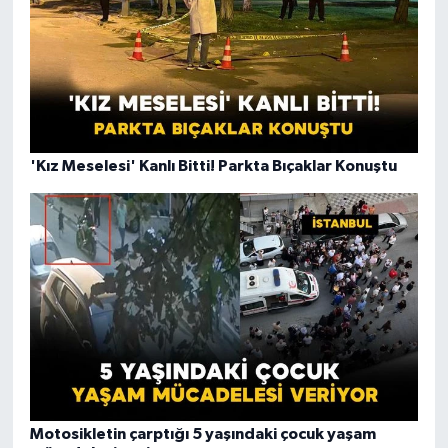
'Kız Meselesi' Kanlı Bitti! Parkta Bıçaklar Konuştu
Motosikletin çarptığı 5 yaşındaki çocuk yaşam