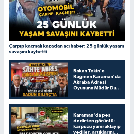
Çarpıp kaçmalı kazadan acı haber: 25 günlük yaşam
savaşını kaybetti
Bakan Tekin'e
Rağmen Karaman’da
Akraba Adresi
Oyununa Müdür Dur
Diyecek mi?
Karaman'da pes
dedirten görüntü:
karpuzu yumruklayıp
yediler, artıklarını