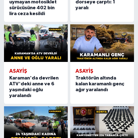
uymayan motosiklet
dorseye çarptı: 1
sürücüsüne 402 bin
yaralı
lira ceza kesildi
ASAYIŞ
ASAYIŞ
Karaman'da devrilen
Traktörün altında
ATV'deki anne ve 6
kalan karamanlı genç
yaşındaki oğlu
ağır yaralandı
yaralandı