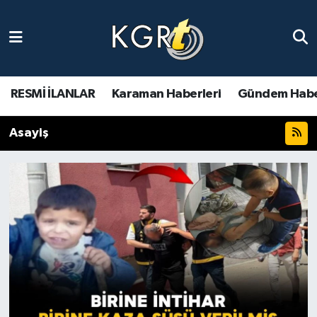
Karaman Haberleri
Gündem Haberleri
RESMİ İLANLAR
Karaman Haberleri
Gündem Habe
Güncel Haberler
Asayiş
Spor Haberleri
Asayiş Haberleri
Ulusal Haberler
Vefat Edenler