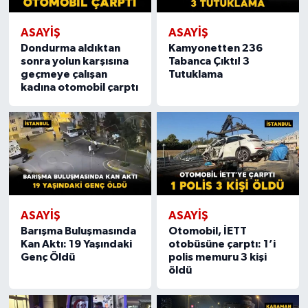
ASAYIŞ
ASAYIŞ
Dondurma aldıktan
Kamyonetten 236
sonra yolun karşısına
Tabanca Çıktı! 3
geçmeye çalışan
Tutuklama
kadına otomobil çarptı
ASAYIŞ
ASAYIŞ
Barışma Buluşmasında
Otomobil, İETT
Kan Aktı: 19 Yaşındaki
otobüsüne çarptı: 1’i
Genç Öldü
polis memuru 3 kişi
öldü