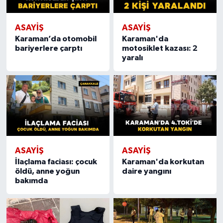
ASAYIŞ
ASAYIŞ
Karaman’da otomobil
Karaman'da
bariyerlere çarptı
motosiklet kazası: 2
yaralı
ASAYIŞ
ASAYIŞ
İlaçlama faciası: çocuk
Karaman'da korkutan
öldü, anne yoğun
daire yangını
bakımda