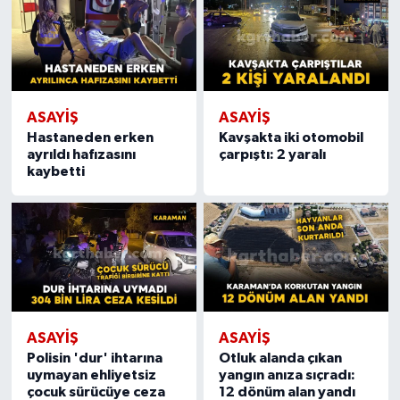
ASAYIŞ
ASAYIŞ
Hastaneden erken
Kavşakta iki otomobil
ayrıldı hafızasını
çarpıştı: 2 yaralı
kaybetti
ASAYIŞ
ASAYIŞ
Polisin 'dur' ihtarına
Otluk alanda çıkan
uymayan ehliyetsiz
yangın anıza sıçradı:
çocuk sürücüye ceza
12 dönüm alan yandı