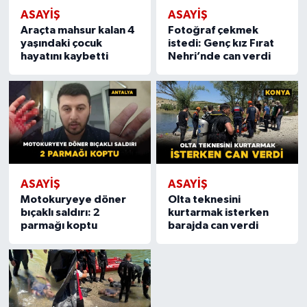
ASAYIŞ
ASAYIŞ
Araçta mahsur kalan 4
Fotoğraf çekmek
yaşındaki çocuk
istedi: Genç kız Fırat
hayatını kaybetti
Nehri’nde can verdi
ASAYIŞ
ASAYIŞ
Motokuryeye döner
Olta teknesini
bıçaklı saldırı: 2
kurtarmak isterken
parmağı koptu
barajda can verdi