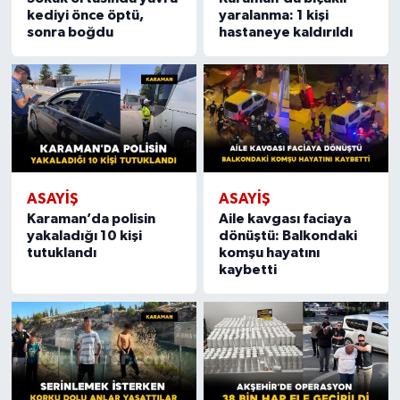
kediyi önce öptü,
yaralanma: 1 kişi
sonra boğdu
hastaneye kaldırıldı
ASAYIŞ
ASAYIŞ
Karaman’da polisin
Aile kavgası faciaya
yakaladığı 10 kişi
dönüştü: Balkondaki
tutuklandı
komşu hayatını
kaybetti