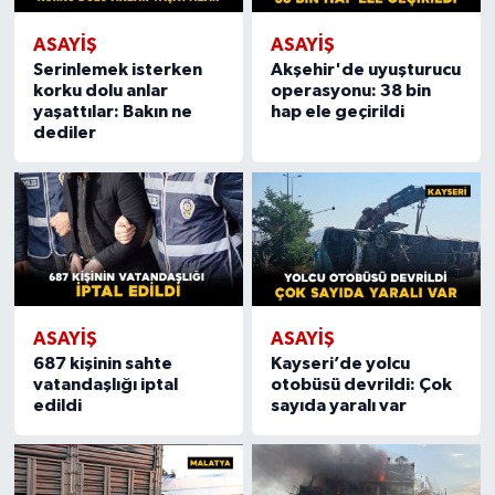
ASAYIŞ
ASAYIŞ
Serinlemek isterken
Akşehir'de uyuşturucu
korku dolu anlar
operasyonu: 38 bin
yaşattılar: Bakın ne
hap ele geçirildi
dediler
ASAYIŞ
ASAYIŞ
687 kişinin sahte
Kayseri’de yolcu
vatandaşlığı iptal
otobüsü devrildi: Çok
edildi
sayıda yaralı var