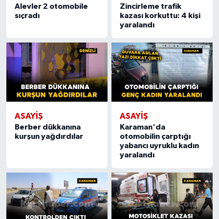
Alevler 2 otomobile
Zincirleme trafik
sıçradı
kazası korkuttu: 4 kişi
yaralandı
ASAYIŞ
ASAYIŞ
Berber dükkanına
Karaman'da
kurşun yağdırdılar
otomobilin çarptığı
yabancı uyruklu kadın
yaralandı