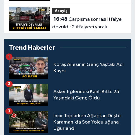
Asayiş
16:48
Çarpışma sonrası itfaiye
devrildi: 2 itfaiyeci yaralı
Trend Haberler
1
Koraş Ailesinin Genç Yaştaki Acı
Kaybı
2
Asker Eğlencesi Kanlı Bitti: 25
Yaşındaki Genç Öldü
3
İncir Toplarken Ağaçtan Düştü:
Karaman'da Son Yolculuğuna
Uğurlandı