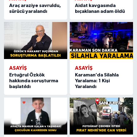
Araç araziye savruldu,
Aidat kavgasında
sürücü yaralandı
bıçaklanan adam öldü
ASAYIŞ
ASAYIŞ
Ertuğrul Özkök
Karaman’da Silahla
hakkında soruşturma
Yaralama: 1 Kişi
başlatıldı
Yaralandı