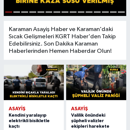
1
2
3
4
5
6
7
8
9
10
11
12
13
14
15
Karaman Asayiş Haber ve Karaman'daki
Sıcak Gelişmeleri KGRT Haber'den Takip
Edebilirsiniz. Son Dakika Karaman
Haberlerinden Hemen Haberdar Olun!
ASAYIŞ
ASAYIŞ
Kendini yaralayıp
Valilik önündeki
elektrikli bisikletle
şüpheli valizler
kaçtı
ekipleri harekete