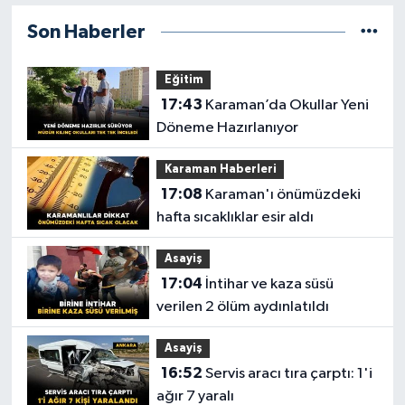
Son Haberler
Eğitim
17:43
Karaman’da Okullar Yeni
Döneme Hazırlanıyor
Karaman Haberleri
17:08
Karaman'ı önümüzdeki
hafta sıcaklıklar esir aldı
Asayiş
17:04
İntihar ve kaza süsü
verilen 2 ölüm aydınlatıldı
Asayiş
16:52
Servis aracı tıra çarptı: 1'i
ağır 7 yaralı