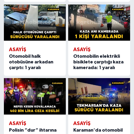
ASAYIŞ
ASAYIŞ
Otomobil halk
Otomobilin elektrikli
otobüsüne arkadan
bisiklete çarptığı kaza
çarptı: 1 yaralı
kamerada: 1 yaralı
ASAYIŞ
ASAYIŞ
Polisin “dur” ihtarına
Karaman'da otomobil