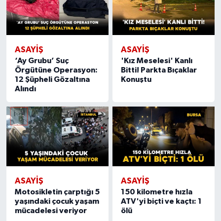
ASAYIŞ
ASAYIŞ
‘Ay Grubu’ Suç
'Kız Meselesi' Kanlı
Örgütüne Operasyon:
Bitti! Parkta Bıçaklar
12 Şüpheli Gözaltına
Konuştu
Alındı
ASAYIŞ
ASAYIŞ
Motosikletin çarptığı 5
150 kilometre hızla
yaşındaki çocuk yaşam
ATV'yi biçti ve kaçtı: 1
mücadelesi veriyor
ölü