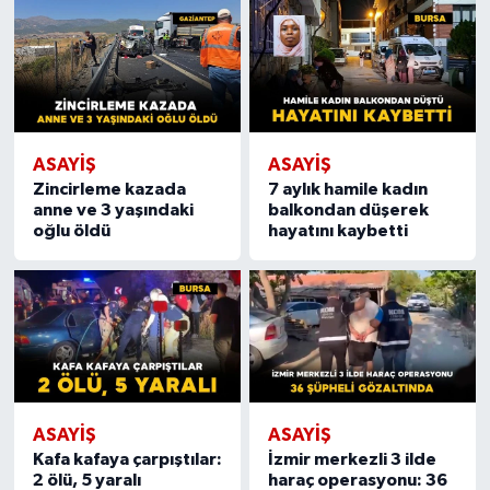
ASAYIŞ
ASAYIŞ
Zincirleme kazada
7 aylık hamile kadın
anne ve 3 yaşındaki
balkondan düşerek
oğlu öldü
hayatını kaybetti
ASAYIŞ
ASAYIŞ
Kafa kafaya çarpıştılar:
İzmir merkezli 3 ilde
2 ölü, 5 yaralı
haraç operasyonu: 36