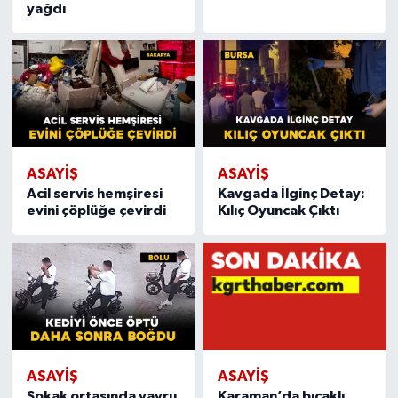
yağdı
ASAYIŞ
ASAYIŞ
Acil servis hemşiresi
Kavgada İlginç Detay:
evini çöplüğe çevirdi
Kılıç Oyuncak Çıktı
ASAYIŞ
ASAYIŞ
Sokak ortasında yavru
Karaman’da bıçaklı