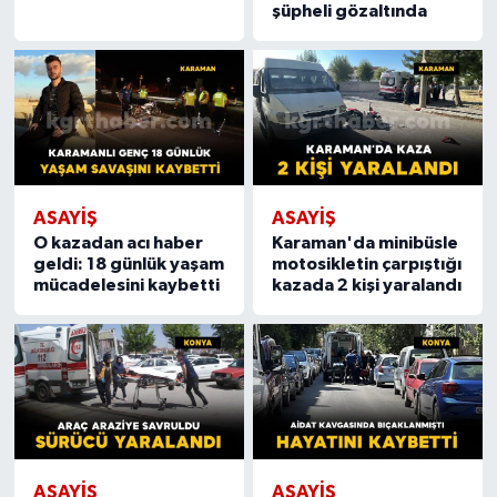
şüpheli gözaltında
ASAYIŞ
ASAYIŞ
O kazadan acı haber
Karaman'da minibüsle
geldi: 18 günlük yaşam
motosikletin çarpıştığı
mücadelesini kaybetti
kazada 2 kişi yaralandı
ASAYIŞ
ASAYIŞ