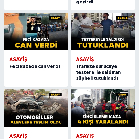
geçirdi
ASAYIŞ
ASAYIŞ
Feci kazada can verdi
Trafikte sürücüye
testere ile saldıran
şüpheli tutuklandı
ASAYIŞ
ASAYIŞ