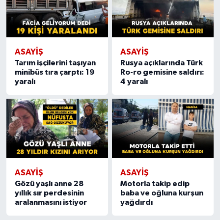
ASAYIŞ
ASAYIŞ
Tarım işçilerini taşıyan
Rusya açıklarında Türk
minibüs tıra çarptı: 19
Ro-ro gemisine saldırı:
yaralı
4 yaralı
ASAYIŞ
ASAYIŞ
Gözü yaşlı anne 28
Motorla takip edip
yıllık sır perdesinin
baba ve oğluna kurşun
aralanmasını istiyor
yağdırdı