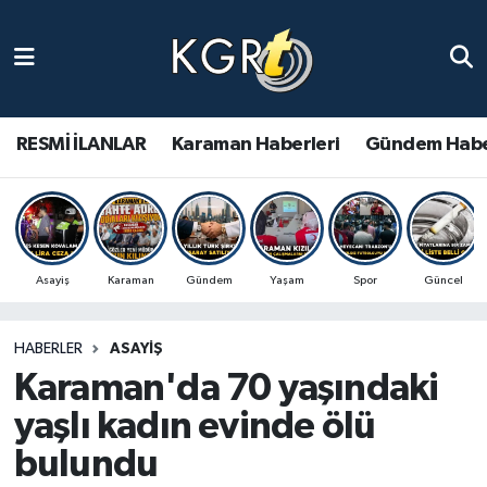
Karaman Haberleri
Gündem Haberleri
RESMİ İLANLAR
Karaman Haberleri
Gündem Habe
Güncel Haberler
Spor Haberleri
Asayiş
Karaman
Gündem
Yaşam
Spor
Güncel
Asayiş Haberleri
HABERLER
ASAYIŞ
Ulusal Haberler
Karaman'da 70 yaşındaki
Vefat Edenler
yaşlı kadın evinde ölü
bulundu