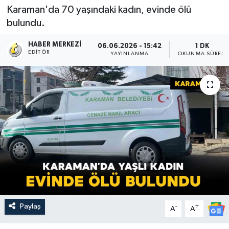
Karaman'da 70 yaşındaki kadın, evinde ölü
bulundu.
HABER MERKEZI
06.06.2026 - 15:42
1 DK
EDITÖR
YAYINLANMA
OKUNMA SÜRESI
Paylaş
-
+
A
A