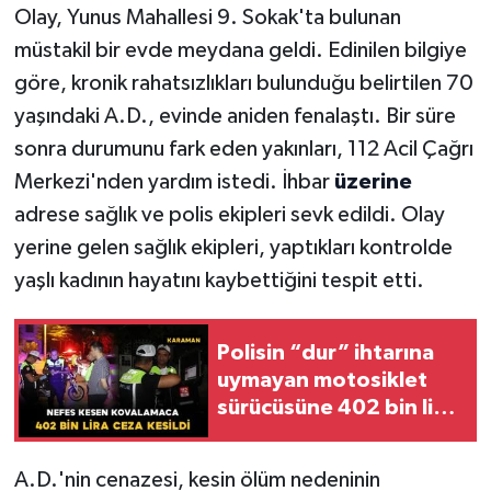
Olay, Yunus Mahallesi 9. Sokak'ta bulunan
müstakil bir evde meydana geldi. Edinilen bilgiye
göre, kronik rahatsızlıkları bulunduğu belirtilen 70
yaşındaki A.D., evinde aniden fenalaştı. Bir süre
sonra durumunu fark eden yakınları, 112 Acil Çağrı
Merkezi'nden yardım istedi. İhbar
üzerine
adrese sağlık ve polis ekipleri sevk edildi. Olay
yerine gelen sağlık ekipleri, yaptıkları kontrolde
yaşlı kadının hayatını kaybettiğini tespit etti.
Polisin “dur” ihtarına
uymayan motosiklet
sürücüsüne 402 bin lira
ceza kesildi
A.D.'nin cenazesi, kesin ölüm nedeninin