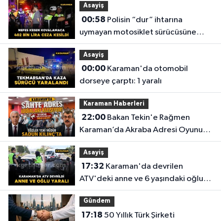
Asayiş
00:58
Polisin “dur” ihtarına
uymayan motosiklet sürücüsüne
402 bin lira ceza kesildi
Asayiş
00:00
Karaman'da otomobil
dorseye çarptı: 1 yaralı
Karaman Haberleri
22:00
Bakan Tekin'e Rağmen
Karaman’da Akraba Adresi Oyununa
Müdür Dur Diyecek mi?
Asayiş
17:32
Karaman'da devrilen
ATV'deki anne ve 6 yaşındaki oğlu
yaralandı
Gündem
17:18
50 Yıllık Türk Şirketi