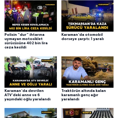
Polisin “dur” ihtarına
Karaman'da otomobil
uymayan motosiklet
dorseye çarptı: 1 yaralı
sürücüsüne 402 bin lira
ceza kesildi
Karaman'da devrilen
Traktörün altında kalan
ATV'deki anne ve 6
karamanlı genç ağır
yaşındaki oğlu yaralandı
yaralandı