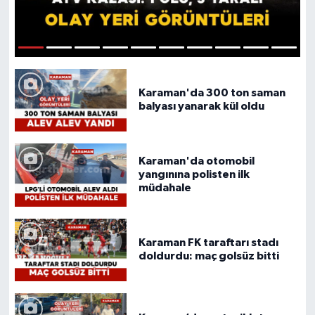
1
2
3
4
5
6
7
8
9
10
Karaman'da 300 ton saman
balyası yanarak kül oldu
Karaman'da otomobil
yangınına polisten ilk
müdahale
Karaman FK taraftarı stadı
doldurdu: maç golsüz bitti