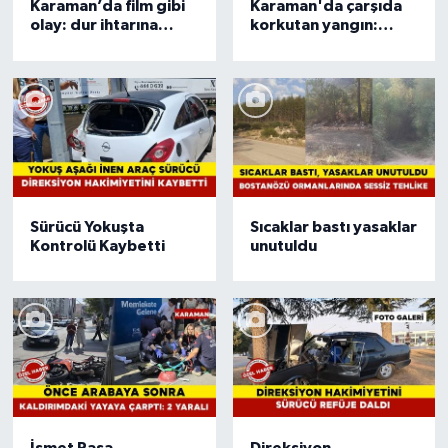
Karaman’da film gibi
Karaman'da çarşıda
olay: dur ihtarına
korkutan yangın:
uymadı polis yakaladı
patlamalar oldu
Sürücü Yokuşta
Sıcaklar bastı yasaklar
Kontrolü Kaybetti
unutuldu
İsmet Paşa
Direksiyon