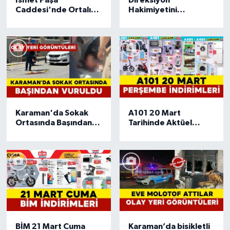
Caddesi'nde Ortalık
Hakimiyetini
Karıştı: 2 Yaralı
Kaybeden Sürücü
Refüje Daldı
Karaman'da Sokak
A101 20 Mart
Ortasında Başından
Tarihinde Aktüel
Vurulan Şahıs Ağır
İndirimleri: 20 Mart
Yaralandı Olay Yeri
A101 Aktüel Aldın
Görüntüleri
Aldın'da hangi ürünler
var?
BİM 21 Mart Cuma
Karaman’da bisikletli