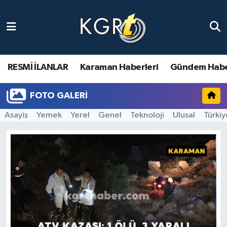
Karaman Haberleri
Gündem Haberleri
RESMİ İLANLAR
Karaman Haberleri
Gündem Habe
Güncel Haberler
FOTO GALERI
Asayiş
Yemek
Yerel
Genel
Teknoloji
Ulusal
Türkiy
Spor Haberleri
Asayiş Haberleri
Ulusal Haberler
Vefat Edenler