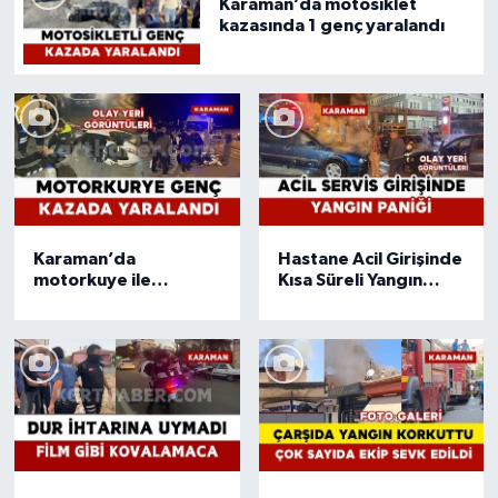
Karaman’da motosiklet
kazasında 1 genç yaralandı
Karaman’da
Hastane Acil Girişinde
motorkuye ile
Kısa Süreli Yangın
otomobil çarpıştı: 1
Paniği
yaralı