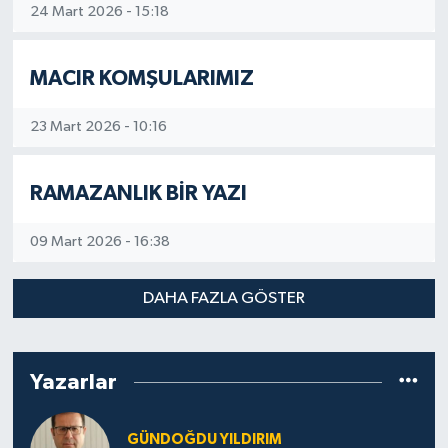
24 Mart 2026 - 15:18
Boynukalın, Remzi Tartan, Hüsnü, Yusuf
Yıldırım’ı Don Kişotlar gibi görmeye
başladım. Bahçemiz yemyeşil, vişnemiz al al
MACIR KOMŞULARIMIZ
olmuş, kayısımız parmak kalınlığında
yeşillenmiş, asmalarsa koruğa dönüşmüştü.
23 Mart 2026 - 10:16
Gelip görenlerin gözleri parlıyordu. Thomas
Moore “Olmayan ülkeyi” yazarken biz “yitik
ülkeyi” var etmiştik.
RAMAZANLIK BİR YAZI
09 Mart 2026 - 16:38
DAHA FAZLA GÖSTER
Yazarlar
GÜNDOĞDU YILDIRIM