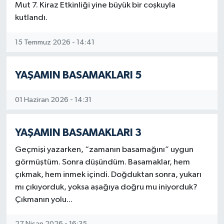
Mut 7. Kiraz Etkinliği yine büyük bir coşkuyla
Lâl (Lel değil) hamamıyla Yeni hamamın nasıl
“gayya kuyusu” gibi girişlerinin dipte kalışı,
kutlandı.
yol yapıcılarının sallapatiliğinin, acemiliğin
göstergesidir.
15 Temmuz 2026 - 14:41
Salt benim ayak izlerim silinmemiş, eski
Gazidükkan ve Topucak’ın evleri de
YAŞAMIN BASAMAKLARI 5
dümdüz edilmişti. Yapılar, dişleri dökülen,
yaşlılar gibi yok olmuşlardı. Nezihe Meriç’in
01 Haziran 2026 - 14:31
Topal Koşma diye bir öyküsü var. Dikbasan
camisinin arka kapısının doğusundaki
çeşmeyi görünce o öyküyü anımsadım. Zarif
YAŞAMIN BASAMAKLARI 3
bir çeşmeydi. Kesme taştan, yazıtlıydı. Ne
yazık ki temelinden bir metrelik
Geçmişi yazarken, “zamanın basamağını” uygun
bölümündeki taşları sökülmüş, topal
görmüştüm. Sonra düşündüm. Basamaklar, hem
kalmıştı.
çıkmak, hem inmek içindi. Doğduktan sonra, yukarı
mı çıkıyorduk, yoksa aşağıya doğru mu iniyorduk?
Derken bir gün, Ali Yağcı ile yolumuz kesişti.
Çıkmanın yolu...
Mahalledeştik. Kilise yakınındaki baba eviyle
Demirayak’ların sahibiydi. “Bakarsan bağ,
27 Nisan 2026 - 16:35