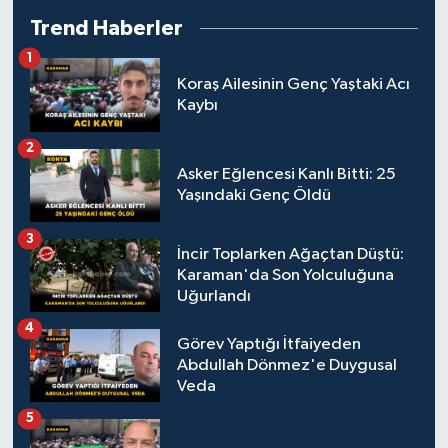
Trend Haberler
1
Koraş Ailesinin Genç Yaştaki Acı
Kaybı
2
Asker Eğlencesi Kanlı Bitti: 25
Yaşındaki Genç Öldü
3
İncir Toplarken Ağaçtan Düştü:
Karaman'da Son Yolculuğuna
Uğurlandı
4
Görev Yaptığı İtfaiyeden
Abdullah Dönmez'e Duygusal
Veda
5