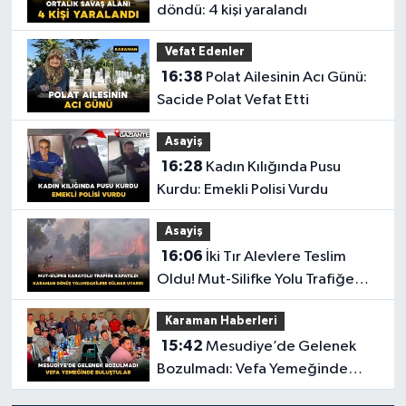
döndü: 4 kişi yaralandı
Vefat Edenler
16:38
Polat Ailesinin Acı Günü:
Sacide Polat Vefat Etti
Asayiş
16:28
Kadın Kılığında Pusu
Kurdu: Emekli Polisi Vurdu
Asayiş
16:06
İki Tır Alevlere Teslim
Oldu! Mut-Silifke Yolu Trafiğe
Kapandı
Karaman Haberleri
15:42
Mesudiye’de Gelenek
Bozulmadı: Vefa Yemeğinde
Buluştular