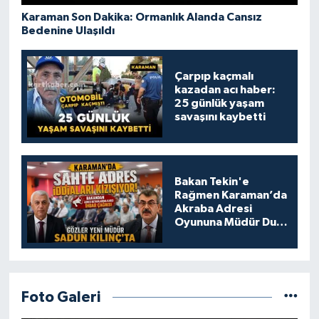
Karaman Son Dakika: Ormanlık Alanda Cansız
Bedenine Ulaşıldı
Çarpıp kaçmalı
kazadan acı haber:
25 günlük yaşam
savaşını kaybetti
Bakan Tekin'e
Rağmen Karaman’da
Akraba Adresi
Oyununa Müdür Dur
Diyecek mi?
Foto Galeri