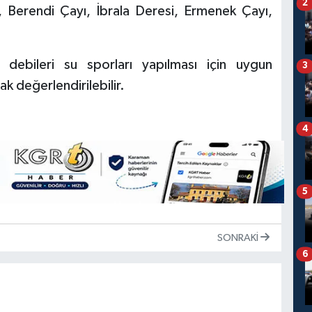
2
 Berendi Çayı, İbrala Deresi, Ermenek Çayı,
e debileri su sporları yapılması için uygun
3
k değerlendirilebilir.
4
5
SONRAKI
6