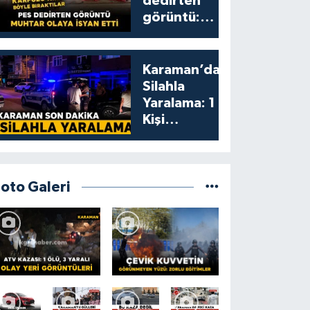
dedirten
görüntü:
karpuzu
yumruklayıp
yediler,
Karaman’da
artıklarını
Silahla
kamelyada
Yaralama: 1
bıraktılar
Kişi
Yaralandı
Foto Galeri