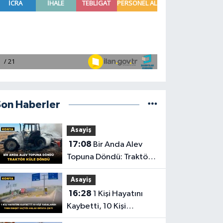
Son Haberler
Asayiş
17:08
Bir Anda Alev
Topuna Döndü: Traktör
Küle Döndü
Asayiş
16:28
1 Kişi Hayatını
Kaybetti, 10 Kişi
Yaralandı! Tırın Dehşet