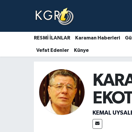
Karaman Haberleri
Gündem Haberleri
RESMİ İLANLAR
Karaman Haberleri
Gü
Vefat Edenler
Künye
Güncel Haberler
Spor Haberleri
KAR
Asayiş Haberleri
EKOT
Ulusal Haberler
Vefat Edenler
KEMAL UYSAL