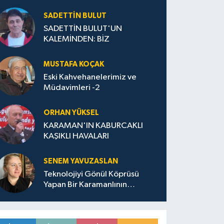
SADETTIN BULUT
SADETTİN BULUT'UN
KALEMİNDEN: BİZ
MUSTAFA KOÇAK
Eski Kahvehanelerimiz ve
Müdavimleri -2
ORHAN YÜKSEL
KARAMAN'IN KABURCAKLI
KAŞIKLI HAVALARI
SENEM YAVUZASLAN
Teknolojiyi Gönül Köprüsü
Yapan Bir Karamanlının
Ardından