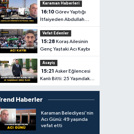
Karaman Haberleri
Saçtığı Anlar Ortaya
16:10
Görev Yaptığı
Çıktı
İtfaiyeden Abdullah
Dönmez'e Duygusal
Vefat Edenler
Veda
15:28
Koraş Ailesinin
Genç Yaştaki Acı Kaybı
Asayiş
15:21
Asker Eğlencesi
Kanlı Bitti: 25 Yaşındaki
Genç Öldü
Trend Haberler
Karaman Belediyesi'nin
Acı Günü: 49 yaşında
vefat etti