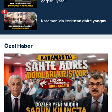
çarptı: 1 yaralı
6
Karaman'da korkutan daire yangını
Özel Haber