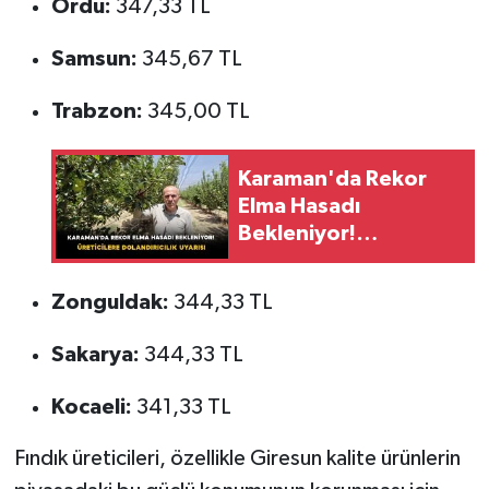
Ordu:
347,33 TL
Samsun:
345,67 TL
Trabzon:
345,00 TL
Karaman'da Rekor
Elma Hasadı
Bekleniyor!
Üreticilere
Dolandırıcılık Uyarısı
Zonguldak:
344,33 TL
Sakarya:
344,33 TL
Kocaeli:
341,33 TL
Fındık üreticileri, özellikle Giresun kalite ürünlerin