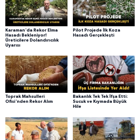
Karaman'da Rekor Elma
Pilot Projede İlk Koza
Hasadı Bekleniyor!
Hasadı Gerçekleşti
Üreticilere Dolandırıcılık
Uyarısı
Toprak Mahsulleri
Bakanlık Tek Tek İfşa Etti:
Ofisi'nden Rekor Alım
Sucuk ve Kıymada Büyük
Hile