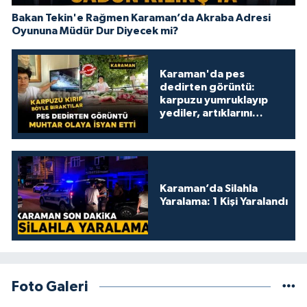
Bakan Tekin'e Rağmen Karaman’da Akraba Adresi
Oyununa Müdür Dur Diyecek mi?
Karaman'da pes
dedirten görüntü:
karpuzu yumruklayıp
yediler, artıklarını
kamelyada bıraktılar
Karaman’da Silahla
Yaralama: 1 Kişi Yaralandı
Foto Galeri