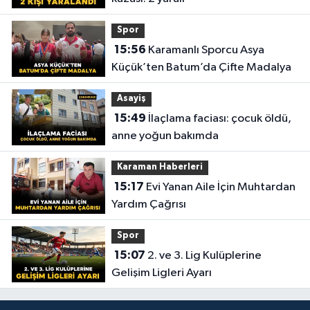
Spor
15:56
Karamanlı Sporcu Asya
Küçük’ten Batum’da Çifte Madalya
Asayiş
15:49
İlaçlama faciası: çocuk öldü,
anne yoğun bakımda
Karaman Haberleri
15:17
Evi Yanan Aile İçin Muhtardan
Yardım Çağrısı
Spor
15:07
2. ve 3. Lig Kulüplerine
Gelişim Ligleri Ayarı