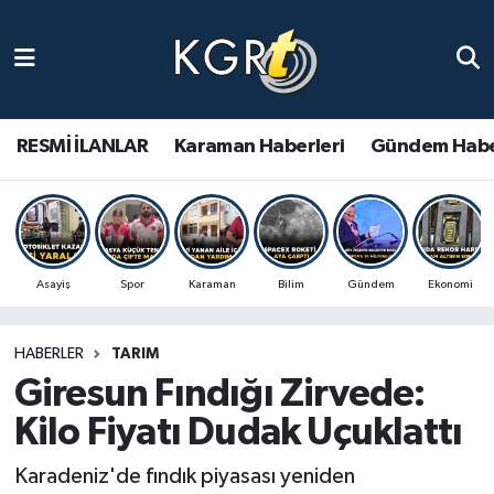
Karaman Haberleri
Gündem Haberleri
RESMİ İLANLAR
Karaman Haberleri
Gündem Habe
Güncel Haberler
Spor Haberleri
Asayiş
Spor
Karaman
Bilim
Gündem
Ekonomi
Asayiş Haberleri
HABERLER
TARIM
Ulusal Haberler
Giresun Fındığı Zirvede:
Vefat Edenler
Kilo Fiyatı Dudak Uçuklattı
Karadeniz'de fındık piyasası yeniden