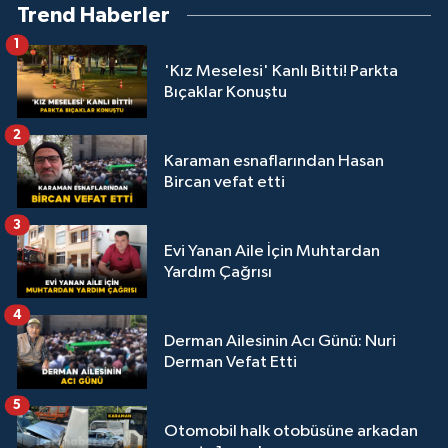
Trend Haberler
1
'Kız Meselesi' Kanlı Bitti! Parkta
Bıçaklar Konuştu
2
Karaman esnaflarından Hasan
Bircan vefat etti
3
Evi Yanan Aile İçin Muhtardan
Yardım Çağrısı
4
Derman Ailesinin Acı Günü: Nuri
Derman Vefat Etti
5
Otomobil halk otobüsüne arkadan