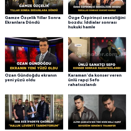
Gamze Özçelik Yıllar Sonra
Özge Özpirinçci sessizliğini
Ekranlara Döndü
bozdu: İddialar sonrası
hukuki hamle
Ozan Gündoğdu ekranın
Karaman'da konser veren
yeni yüzü oldu
ünlü rapçi Sefo
rahatsızlandı