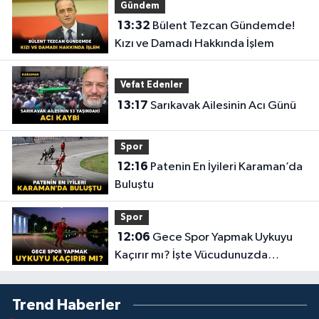
Gündem
13:32
Bülent Tezcan Gündemde!
Kızı ve Damadı Hakkında İşlem
Vefat Edenler
13:17
Sarıkavak Ailesinin Acı Günü
Spor
12:16
Patenin En İyileri Karaman’da
Buluştu
Spor
12:06
Gece Spor Yapmak Uykuyu
Kaçırır mı? İşte Vücudunuzda
Yaşananlar!
Trend Haberler