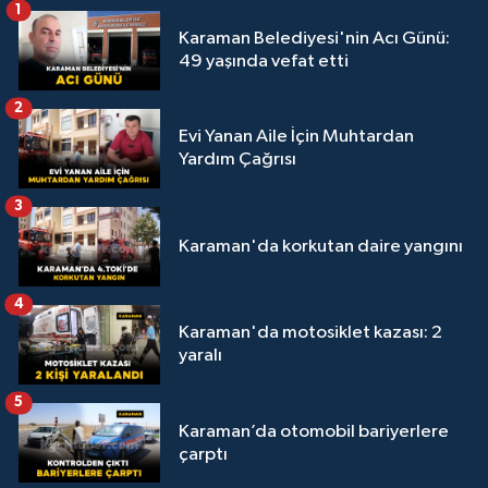
1
Karaman Belediyesi'nin Acı Günü:
49 yaşında vefat etti
2
Evi Yanan Aile İçin Muhtardan
Yardım Çağrısı
3
Karaman'da korkutan daire yangını
4
Karaman'da motosiklet kazası: 2
yaralı
5
Karaman’da otomobil bariyerlere
çarptı