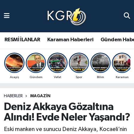
Karaman Haberleri
Gündem Haberleri
RESMİ İLANLAR
Karaman Haberleri
Gündem Habe
Güncel Haberler
Spor Haberleri
Asayiş
Gündem
Vefat
Spor
Bilim
Karaman
Asayiş Haberleri
HABERLER
MAGAZIN
Ulusal Haberler
Deniz Akkaya Gözaltına
Vefat Edenler
Alındı! Evde Neler Yaşandı?
Eski manken ve sunucu Deniz Akkaya, Kocaeli’nin