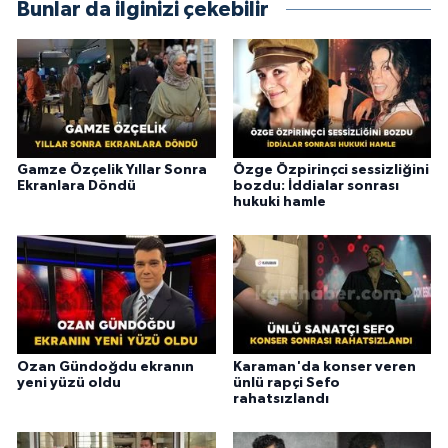
Bunlar da ilginizi çekebilir
Gamze Özçelik Yıllar Sonra
Özge Özpirinçci sessizliğini
Ekranlara Döndü
bozdu: İddialar sonrası
hukuki hamle
Ozan Gündoğdu ekranın
Karaman'da konser veren
yeni yüzü oldu
ünlü rapçi Sefo
rahatsızlandı