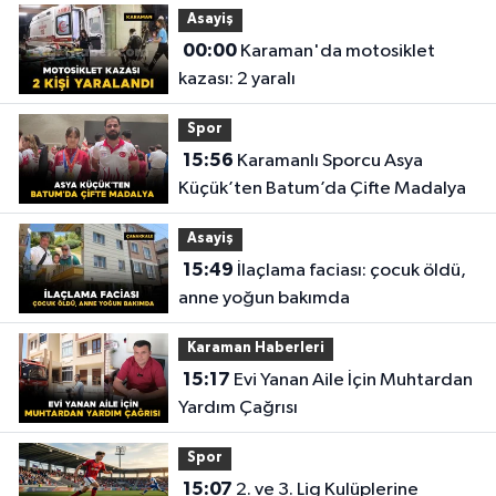
Asayiş
00:00
Karaman'da motosiklet
kazası: 2 yaralı
Spor
15:56
Karamanlı Sporcu Asya
Küçük’ten Batum’da Çifte Madalya
Asayiş
15:49
İlaçlama faciası: çocuk öldü,
anne yoğun bakımda
Karaman Haberleri
15:17
Evi Yanan Aile İçin Muhtardan
Yardım Çağrısı
Spor
15:07
2. ve 3. Lig Kulüplerine