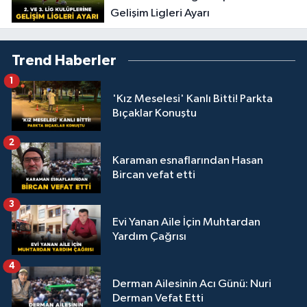
Gelişim Ligleri Ayarı
Trend Haberler
1
'Kız Meselesi' Kanlı Bitti! Parkta
Bıçaklar Konuştu
2
Karaman esnaflarından Hasan
Bircan vefat etti
3
Evi Yanan Aile İçin Muhtardan
Yardım Çağrısı
4
Derman Ailesinin Acı Günü: Nuri
Derman Vefat Etti