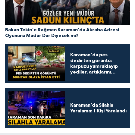
Bakan Tekin'e Rağmen Karaman’da Akraba Adresi
Oyununa Müdür Dur Diyecek mi?
Karaman'da pes
dedirten görüntü:
karpuzu yumruklayıp
yediler, artıklarını
kamelyada bıraktılar
Karaman’da Silahla
Yaralama: 1 Kişi Yaralandı