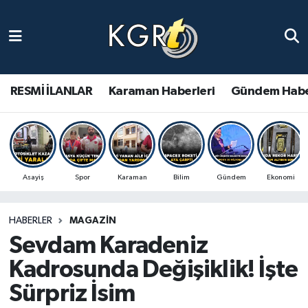
Karaman Haberleri
Gündem Haberleri
RESMİ İLANLAR
Karaman Haberleri
Gündem Habe
Güncel Haberler
Spor Haberleri
Asayiş
Spor
Karaman
Bilim
Gündem
Ekonomi
Asayiş Haberleri
HABERLER
MAGAZIN
Ulusal Haberler
Sevdam Karadeniz
Vefat Edenler
Kadrosunda Değişiklik! İşte
Sürpriz İsim