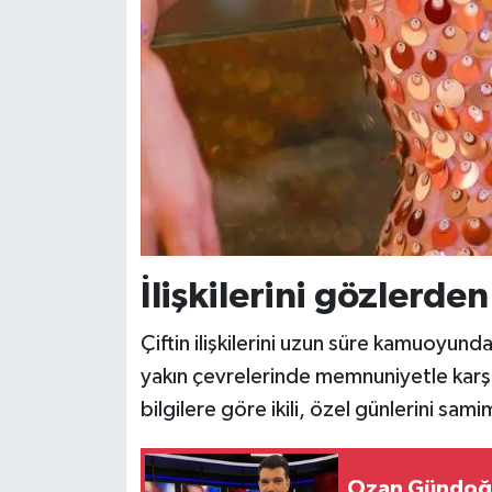
İlişkilerini gözlerde
Çiftin ilişkilerini uzun süre kamuoyun
yakın çevrelerinde memnuniyetle karşıla
bilgilere göre ikili, özel günlerini sa
Ozan Gündoğd