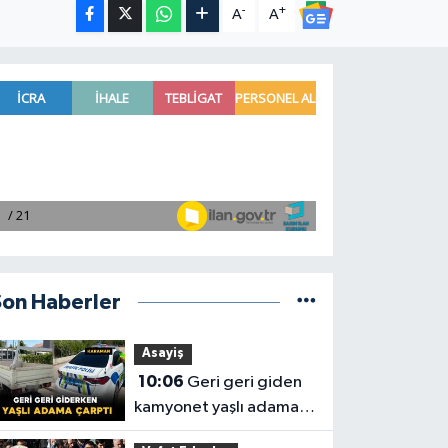
-
+
A
A
Son Haberler
Asayiş
10:06
Geri geri giden
kamyonet yaşlı adama
çarptı: 1 yaralı