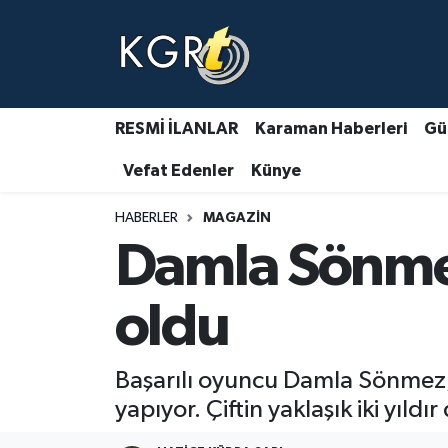
Karaman Haberleri
Gündem Haberleri
RESMİ İLANLAR
Karaman Haberleri
Gü
Vefat Edenler
Künye
Güncel Haberler
HABERLER
MAGAZIN
Spor Haberleri
Damla Sönmez 
Asayiş Haberleri
oldu
Ulusal Haberler
Başarılı oyuncu Damla Sönmez, uz
Vefat Edenler
yapıyor. Çiftin yaklaşık iki yıld