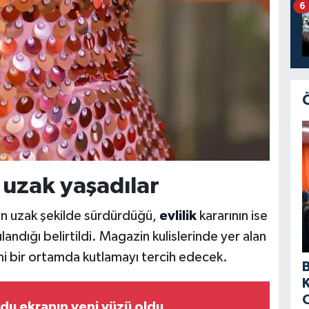
6
n uzak yaşadılar
dan uzak şekilde sürdürdüğü,
evlilik
kararının ise
ndığı belirtildi. Magazin kulislerinde yer alan
mimi bir ortamda kutlamayı tercih edecek.
u ekranın yeni yüzü oldu