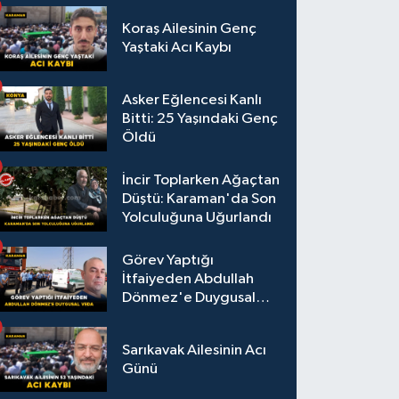
Koraş Ailesinin Genç
Yaştaki Acı Kaybı
Asker Eğlencesi Kanlı
Bitti: 25 Yaşındaki Genç
Öldü
İncir Toplarken Ağaçtan
Düştü: Karaman'da Son
Yolculuğuna Uğurlandı
Görev Yaptığı
İtfaiyeden Abdullah
Dönmez'e Duygusal
Veda
Sarıkavak Ailesinin Acı
Günü