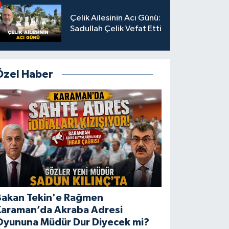
Çelik Ailesinin Acı Günü:
Sadullah Çelik Vefat Etti
Özel Haber
Bakan Tekin'e Rağmen
Karaman’da Akraba Adresi
Oyununa Müdür Dur Diyecek mi?