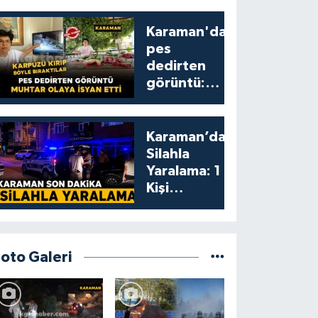
Karaman'da
pes
dedirten
görüntü:
karpuzu
yumruklayıp
yediler,
Karaman’da
artıklarını
Silahla
kamelyada
Yaralama: 1
bıraktılar
Kişi
Yaralandı
Foto Galeri