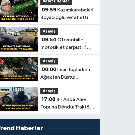
Vefat Edenler
09:59
Kazımkarabekirli
Boyacıoğlu vefat etti
Asayiş
09:54
Otomobille
motosiklet çarpıştı: 1
yaralı
Asayiş
00:00
İncir Toplarken
Ağaçtan Düştü:
Karaman'da Son
Asayiş
Yolculuğuna Uğurlandı
17:08
Bir Anda Alev
Topuna Döndü: Traktör
Küle Döndü
Trend Haberler