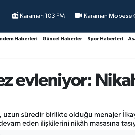
Karaman 103 FM
Karaman Mobese Ca
ndem Haberleri
Güncel Haberler
Spor Haberleri
As
evleniyor: Nikah t
un süredir birlikte olduğu menajer İlkay Ak
ır devam eden ilişkilerini nikâh masasına taş