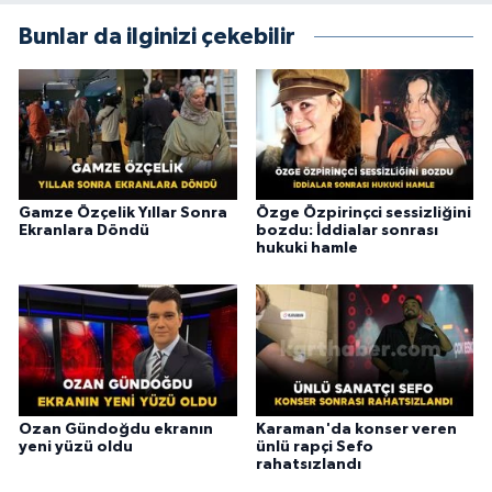
Bunlar da ilginizi çekebilir
Gamze Özçelik Yıllar Sonra
Özge Özpirinçci sessizliğini
Ekranlara Döndü
bozdu: İddialar sonrası
hukuki hamle
Ozan Gündoğdu ekranın
Karaman'da konser veren
yeni yüzü oldu
ünlü rapçi Sefo
rahatsızlandı