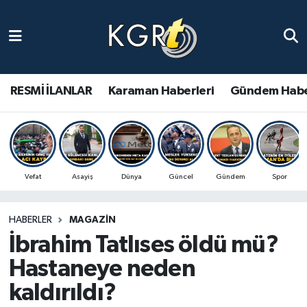
Karaman Haberleri
Gündem Haberleri
RESMİ İLANLAR
Karaman Haberleri
Gündem Habe
Güncel Haberler
Spor Haberleri
Vefat
Asayiş
Dünya
Güncel
Gündem
Spor
Asayiş Haberleri
HABERLER
MAGAZIN
Ulusal Haberler
İbrahim Tatlıses öldü mü?
Vefat Edenler
Hastaneye neden
kaldırıldı?