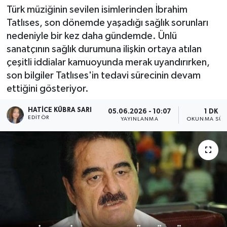
Türk müziğinin sevilen isimlerinden İbrahim
Tatlıses, son dönemde yaşadığı sağlık sorunları
nedeniyle bir kez daha gündemde. Ünlü
sanatçının sağlık durumuna ilişkin ortaya atılan
çeşitli iddialar kamuoyunda merak uyandırırken,
son bilgiler Tatlıses'in tedavi sürecinin devam
ettiğini gösteriyor.
HATICE KÜBRA SARI
05.06.2026 - 10:07
1 DK
EDITÖR
YAYINLANMA
OKUNMA SÜR