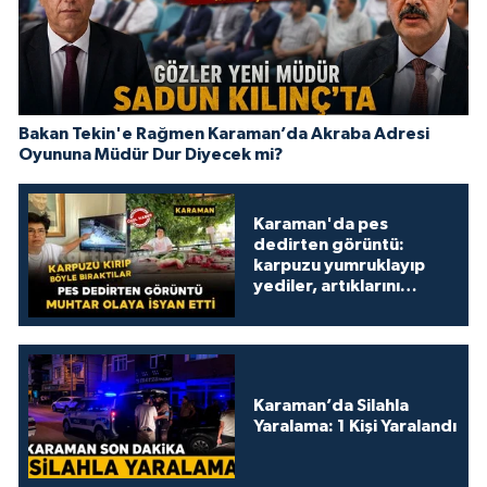
Bakan Tekin'e Rağmen Karaman’da Akraba Adresi
Oyununa Müdür Dur Diyecek mi?
Karaman'da pes
dedirten görüntü:
karpuzu yumruklayıp
yediler, artıklarını
kamelyada bıraktılar
Karaman’da Silahla
Yaralama: 1 Kişi Yaralandı