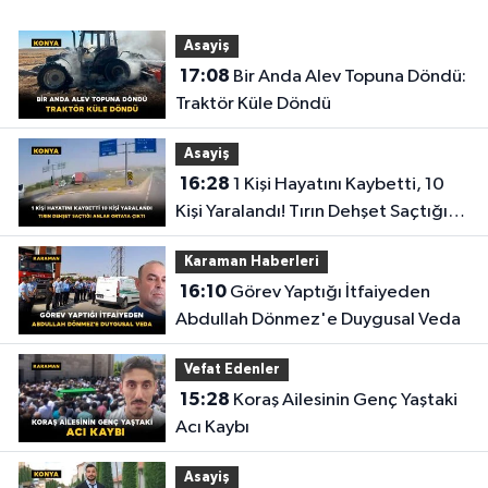
Asayiş
17:08
Bir Anda Alev Topuna Döndü:
Traktör Küle Döndü
Asayiş
16:28
1 Kişi Hayatını Kaybetti, 10
Kişi Yaralandı! Tırın Dehşet Saçtığı
Anlar Ortaya Çıktı
Karaman Haberleri
16:10
Görev Yaptığı İtfaiyeden
Abdullah Dönmez'e Duygusal Veda
Vefat Edenler
15:28
Koraş Ailesinin Genç Yaştaki
Acı Kaybı
Asayiş