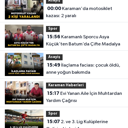
Asayiş
00:00
Karaman'da motosiklet
kazası: 2 yaralı
Spor
15:56
Karamanlı Sporcu Asya
Küçük’ten Batum’da Çifte Madalya
Asayiş
15:49
İlaçlama faciası: çocuk öldü,
anne yoğun bakımda
Karaman Haberleri
15:17
Evi Yanan Aile İçin Muhtardan
Yardım Çağrısı
Spor
15:07
2. ve 3. Lig Kulüplerine