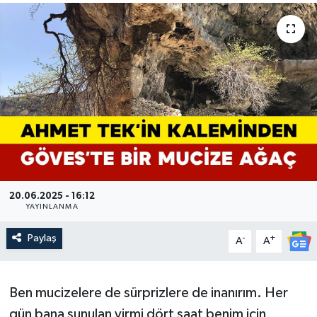
20.06.2025 - 16:12
YAYINLANMA
Paylaş
-
+
A
A
Ben mucizelere de sürprizlere de inanırım. Her
gün bana sunulan yirmi dört saat benim için