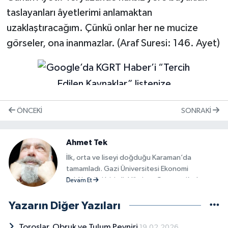
taslayanları âyetlerimi anlamaktan
uzaklaştıracağım. Çünkü onlar her ne mucize
görseler, ona inanmazlar. (Araf Suresi: 146. Ayet)
ÖNCEKI
SONRAKI
Ahmet Tek
İlk, orta ve liseyi doğduğu Karaman’da
tamamladı. Gazi Üniversitesi Ekonomi
Fakültesi’ni bitirdi. Hürriyet Gazetesi’nde
Devam Et
mesleğe başladı. Muhabir, Yurt Haberleri
Ankara Müdürlüğü ve idarecilik yaptı. Anadolu
Yazarın Diğer Yazıları
Ajansı’nda muhabir, Yurt Haberler Müdürü,
Genel Müdür Yardımcısı, Haber Akademisi
Toroslar, Obruk ve Tulum Peyniri
19.02.2026