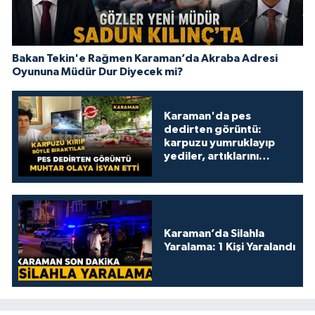
Bakan Tekin'e Rağmen Karaman’da Akraba Adresi
Oyununa Müdür Dur Diyecek mi?
Karaman'da pes
dedirten görüntü:
karpuzu yumruklayıp
yediler, artıklarını
kamelyada bıraktılar
Karaman’da Silahla
Yaralama: 1 Kişi Yaralandı