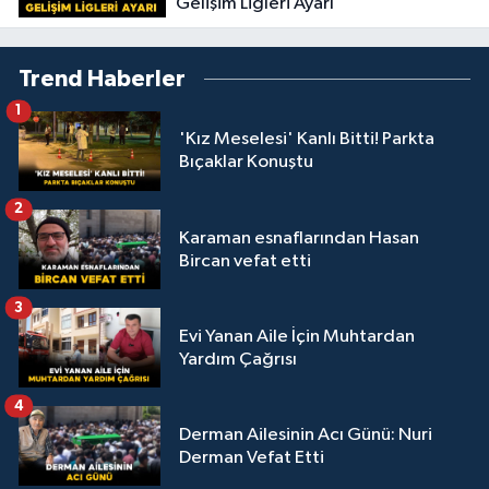
Gelişim Ligleri Ayarı
Trend Haberler
1
'Kız Meselesi' Kanlı Bitti! Parkta
Bıçaklar Konuştu
2
Karaman esnaflarından Hasan
Bircan vefat etti
3
Evi Yanan Aile İçin Muhtardan
Yardım Çağrısı
4
Derman Ailesinin Acı Günü: Nuri
Derman Vefat Etti