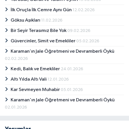
Koordinatörü görevlerinde bulundu. Sürekli
İlk Oruçla İlk Cemre Aynı Gün
12.02.2026
Basın Kartı sahibi. Gazeteciler Cemiyeti üyesi.
Emekli. Deneme ve öykü yazıyor. Baykuş
Göksu Aşıkları
11.02.2026
koleksiyoncusu. Seyyah, bibliyofil ve tsundoku
hastalığından muzdarip. Evli, beş çocuk
Bir Seyir Terasımız Bile Yok
09.02.2026
babası.
Güvercinler, Simit ve Emekliler
05.02.2026
Karaman’ın Jale Öğretmeni ve Devramberli Öykü
02.02.2026
Kedi, Balık ve Emekliler
24.01.2026
Altı Yılda Altı Vali
12.01.2026
Kar Sevmeyen Muhabir
05.01.2026
Karaman'ın Jale Öğretmeni ve Devramberli Öykü
02.01.2026