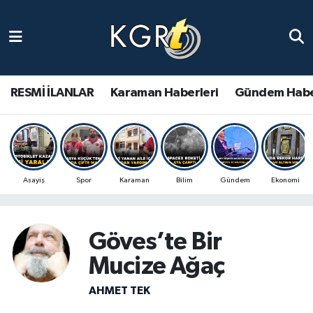
Karaman Haberleri
Gündem Haberleri
RESMİ İLANLAR
Karaman Haberleri
Gündem Habe
Güncel Haberler
Spor Haberleri
Asayiş
Spor
Karaman
Bilim
Gündem
Ekonomi
Asayiş Haberleri
Ulusal Haberler
Göves’te Bir
Mucize Ağaç
Vefat Edenler
AHMET TEK