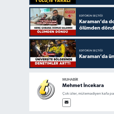
EDITÖRÜN SEÇTIĞI
Karaman’da do
ölümden dön
EDITÖRÜN SEÇTIĞI
Karaman’da üni
MUHABIR
Mehmet İncekara
Çok izler, mütemadiyen kafa pat