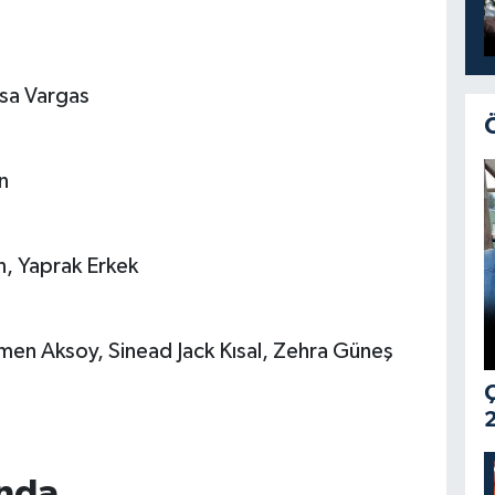
ssa Vargas
n
in, Yaprak Erkek
en Aksoy, Sinead Jack Kısal, Zehra Güneş
Ç
2
ında