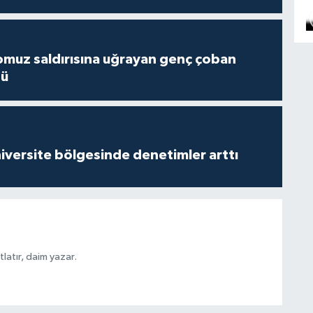
muz saldırısına uğrayan genç çoban
dü
versite bölgesinde denetimler arttı
latır, daim yazar.