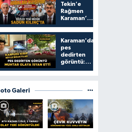
Tekin'e
Rağmen
Karaman’da
Akraba
Adresi
Oyununa
Karaman'da
Müdür Dur
pes
Diyecek mi?
dedirten
görüntü:
karpuzu
yumruklayıp
yediler,
artıklarını
Foto Galeri
kamelyada
bıraktılar