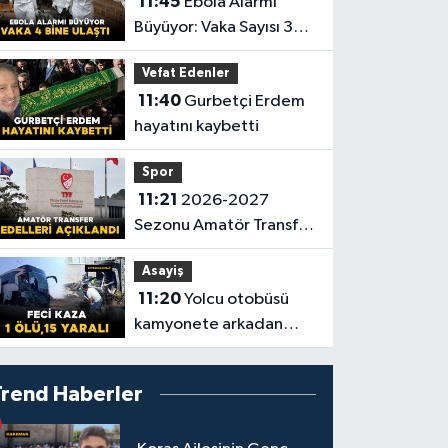
11:45
Ebola Alarmı
Büyüyor: Vaka Sayısı 3
Bin 973’e Ulaştı
Vefat Edenler
11:40
Gurbetçi Erdem
hayatını kaybetti
Spor
11:21
2026-2027
Sezonu Amatör Transfer
Bedelleri Açıklandı
Asayiş
11:20
Yolcu otobüsü
kamyonete arkadan
çarptı: 1 ölü, 15 yaralı
Trend Haberler