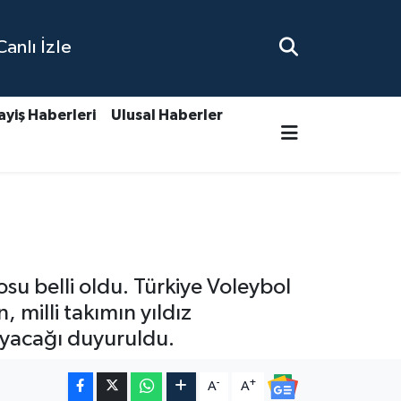
nlı İzle
ayiş Haberleri
Ulusal Haberler
osu belli oldu. Türkiye Voleybol
 milli takımın yıldız
ayacağı duyuruldu.
-
+
A
A