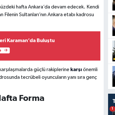
ümüzdeki hafta Ankara’da devam edecek. Kendi
 Filenin Sultanları’nın Ankara etabı kadrosu
leri Karaman’da Buluştu
e
karşılaşmalarda güçlü rakiplerine
karşı
önemli
drosunda tecrübeli oyuncuların yanı sıra genç
Hafta Forma
1