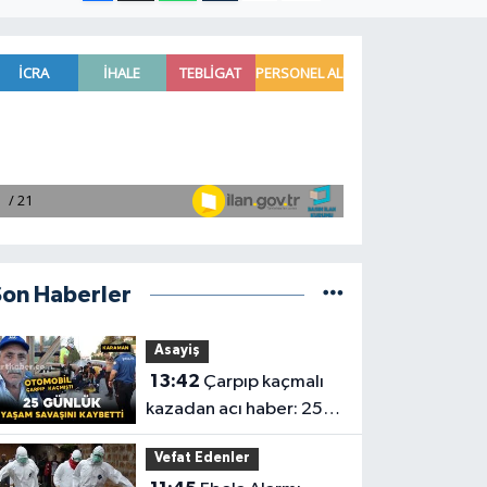
Son Haberler
Asayiş
13:42
Çarpıp kaçmalı
kazadan acı haber: 25
günlük yaşam savaşını
Vefat Edenler
kaybetti