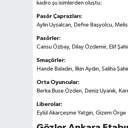
kadro şu isimlerden oluştu:
Pasör Çaprazları:
Aylin Uysalcan, Defne Başyolcu, Meli
Pasörler:
Cansu Özbay, Dilay Özdemir, Elif Şahi
Smaçörler:
Hande Baladın, İlkin Aydın, Saliha Şah
Orta Oyuncular:
Berka Buse Özden, Deniz Uyanık, Karm
Liberolar:
Eylül Akarçeşme Yatgın, Gizem Örge
Gözler Ankara Etab