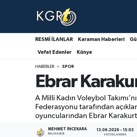
Karaman Haberleri
Gündem Haberleri
RESMİ İLANLAR
Karaman Haberleri
Gü
Vefat Edenler
Künye
Güncel Haberler
HABERLER
SPOR
Spor Haberleri
Ebrar Karaku
Asayiş Haberleri
A Milli Kadın Voleybol Takımı’nı
Ulusal Haberler
Federasyonu tarafından açıklana
oyuncularından Ebrar Karakurt
Vefat Edenler
MEHMET İNCEKARA
13.06.2026 - 15:03
MUHABIR
YAYINLANMA