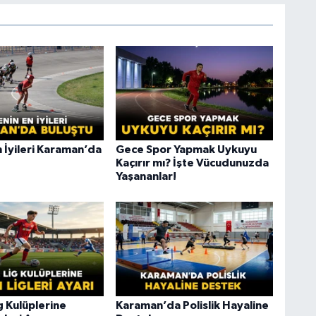
 İyileri Karaman’da
Gece Spor Yapmak Uykuyu
Kaçırır mı? İşte Vücudunuzda
Yaşananlar!
ig Kulüplerine
Karaman’da Polislik Hayaline