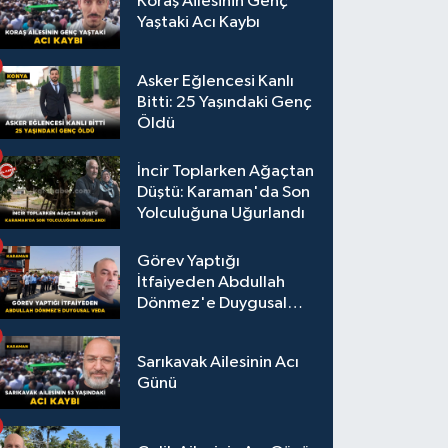
Koraş Ailesinin Genç
Yaştaki Acı Kaybı
Asker Eğlencesi Kanlı
Bitti: 25 Yaşındaki Genç
Öldü
İncir Toplarken Ağaçtan
Düştü: Karaman'da Son
Yolculuğuna Uğurlandı
Görev Yaptığı
İtfaiyeden Abdullah
Dönmez'e Duygusal
Veda
Sarıkavak Ailesinin Acı
Günü