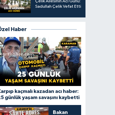
Çelik Ailesinin Acı Günü:
Sadullah Çelik Vefat Etti
Özel Haber
arpıp kaçmalı kazadan acı haber:
5 günlük yaşam savaşını kaybetti
Bakan