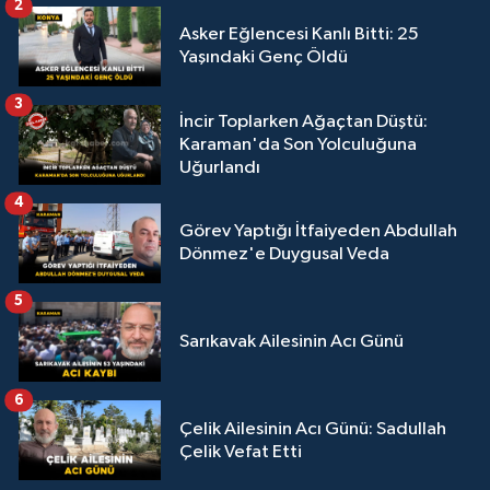
2
Asker Eğlencesi Kanlı Bitti: 25
Yaşındaki Genç Öldü
3
İncir Toplarken Ağaçtan Düştü:
Karaman'da Son Yolculuğuna
Uğurlandı
4
Görev Yaptığı İtfaiyeden Abdullah
Dönmez'e Duygusal Veda
5
Sarıkavak Ailesinin Acı Günü
6
Çelik Ailesinin Acı Günü: Sadullah
Çelik Vefat Etti