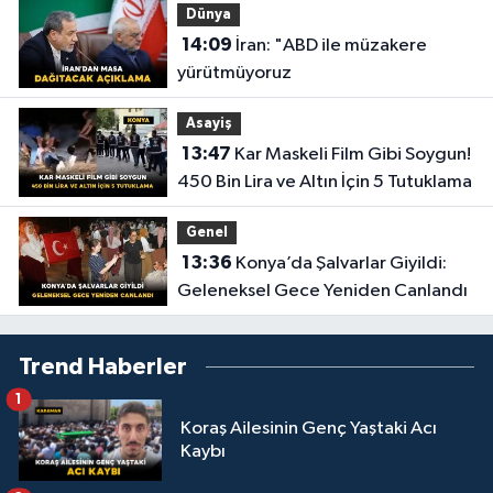
Dünya
14:09
İran: "ABD ile müzakere
yürütmüyoruz
Asayiş
13:47
Kar Maskeli Film Gibi Soygun!
450 Bin Lira ve Altın İçin 5 Tutuklama
Genel
13:36
Konya’da Şalvarlar Giyildi:
Geleneksel Gece Yeniden Canlandı
Trend Haberler
1
Koraş Ailesinin Genç Yaştaki Acı
Kaybı