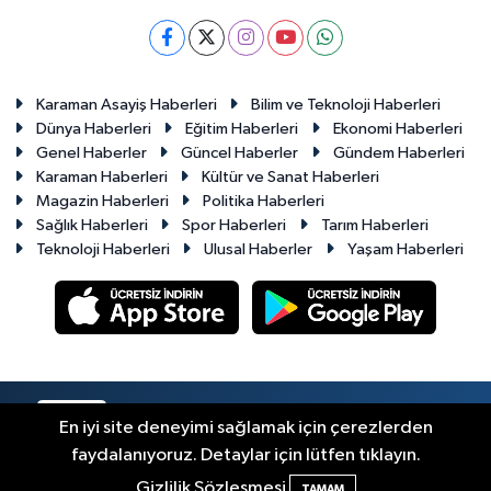
Karaman Asayiş Haberleri
Bilim ve Teknoloji Haberleri
Dünya Haberleri
Eğitim Haberleri
Ekonomi Haberleri
Genel Haberler
Güncel Haberler
Gündem Haberleri
Karaman Haberleri
Kültür ve Sanat Haberleri
Magazin Haberleri
Politika Haberleri
Sağlık Haberleri
Spor Haberleri
Tarım Haberleri
Teknoloji Haberleri
Ulusal Haberler
Yaşam Haberleri
RSS
Copyright © 2023-2026. Her hakkı saklıdır.
En iyi site deneyimi sağlamak için çerezlerden
faydalanıyoruz. Detaylar için lütfen tıklayın.
Haber Yazılımı:
TE Bilişim
Gizlilik Sözleşmesi
TAMAM