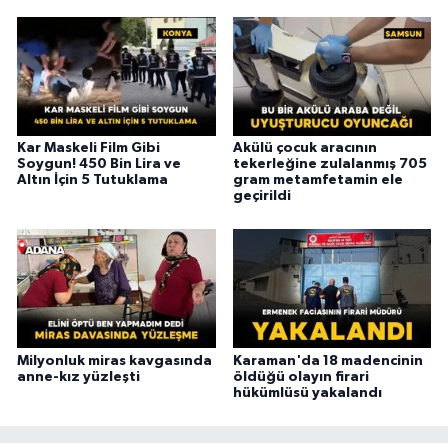
Kar Maskeli Film Gibi
Akülü çocuk aracının
Soygun! 450 Bin Lira ve
tekerleğine zulalanmış 705
Altın İçin 5 Tutuklama
gram metamfetamin ele
geçirildi
Milyonluk miras kavgasında
Karaman'da 18 madencinin
anne-kız yüzleşti
öldüğü olayın firari
hükümlüsü yakalandı