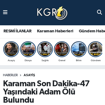
Karaman Haberleri
Gündem Haberleri
RESMİ İLANLAR
Karaman Haberleri
Gündem Habe
Güncel Haberler
Spor Haberleri
Asayiş
Dünya
Sağlık
Genel
Bilim
Gündem
Asayiş Haberleri
HABERLER
ASAYIŞ
Ulusal Haberler
Karaman Son Dakika-47
Vefat Edenler
Yaşındaki Adam Ölü
Bulundu