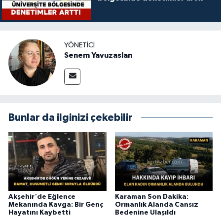
YÖNETICI
Senem Yavuzaslan
Bunlar da ilginizi çekebilir
Akşehir'de Eğlence
Karaman Son Dakika:
Mekanında Kavga: Bir Genç
Ormanlık Alanda Cansız
Hayatını Kaybetti
Bedenine Ulaşıldı