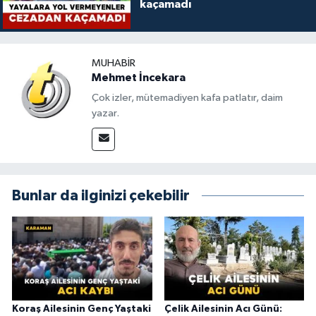
kaçamadı
MUHABIR
Mehmet İncekara
Çok izler, mütemadiyen kafa patlatır, daim
yazar.
Bunlar da ilginizi çekebilir
Koraş Ailesinin Genç Yaştaki
Çelik Ailesinin Acı Günü: