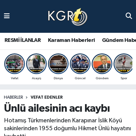
Karaman Haberleri
Gündem Haberleri
RESMİ İLANLAR
Karaman Haberleri
Gündem Habe
Güncel Haberler
Spor Haberleri
Vefat
Asayiş
Dünya
Güncel
Gündem
Spor
Asayiş Haberleri
HABERLER
VEFAT EDENLER
Ulusal Haberler
Ünlü ailesinin acı kaybı
Vefat Edenler
Hotamış Türkmenlerinden Karapınar İslik Köyü
sakinlerinden 1955 doğumlu Hikmet Ünlü hayatını