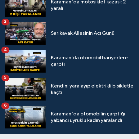
Karaman'da motosiklet kazası: 2
yaralı
3
Sarıkavak Ailesinin Acı Günü
4
Karaman’da otomobil bariyerlere
çarptı
5
Kendini yaralayıp elektrikli bisikletle
kaçtı
6
Karaman'da otomobilin çarptığı
yabancı uyruklu kadın yaralandı