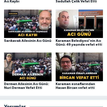
Acı Kaybı
Sadullah Çelik Vefat Etti
Sarıkavak Ailesinin Acı Günü
Karaman Belediyesi'nin Acı
Günü: 49 yaşında vefat etti
Derman Ailesinin Acı Günü:
Karaman esnaflarından
Nuri Derman Vefat Etti
Hasan Bircan vefat etti
Yorumlar