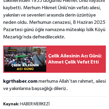
sakinlerinden 1955 doğumlu Hikmet Ünlü hayatını
kaybetti. Merhum Hikmet Ünlü’nün vefatı ailesi,
yakınları ve sevenleri arasında derin üzüntüye
neden oldu. Merhumun cenazesi, 8 Haziran 2025
Pazartesi günü öğle namazına müteakip İslik Köyü
Mezarlığı’nda defnedilecektir.
Çelik Ailesinin Acı Günü:
Ahmet Çelik Vefat Etti
kgrthaber.com
merhuma Allah’tan rahmet, ailesi
ve yakınlarına başsağlığı dileriz.
Kaynak:
HABER MERKEZİ