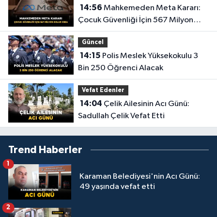
14:56
Mahkemeden Meta Kararı:
Çocuk Güvenliği İçin 567 Milyon
Dolar Ceza
Güncel
14:15
Polis Meslek Yüksekokulu 3
Bin 250 Öğrenci Alacak
Vefat Edenler
14:04
Çelik Ailesinin Acı Günü:
Sadullah Çelik Vefat Etti
Trend Haberler
1
Karaman Belediyesi'nin Acı Günü:
49 yaşında vefat etti
2