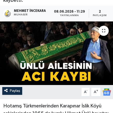
kaybetti.
MEHMET İNCEKARA
08.06.2026 - 11:29
2
MUHABIR
YAYINLANMA
PAYLAŞIM
Paylaş
-
+
A
A
Hotamış Türkmenlerinden Karapınar İslik Köyü