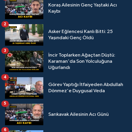
Koraş Ailesinin Genç Yaştaki Acı
Kaybı
2
Asker Eğlencesi Kanlı Bitti: 25
Yaşındaki Genç Öldü
3
İncir Toplarken Ağaçtan Düştü:
Karaman'da Son Yolculuğuna
Uğurlandı
4
Görev Yaptığı İtfaiyeden Abdullah
Dönmez'e Duygusal Veda
5
Sarıkavak Ailesinin Acı Günü
6