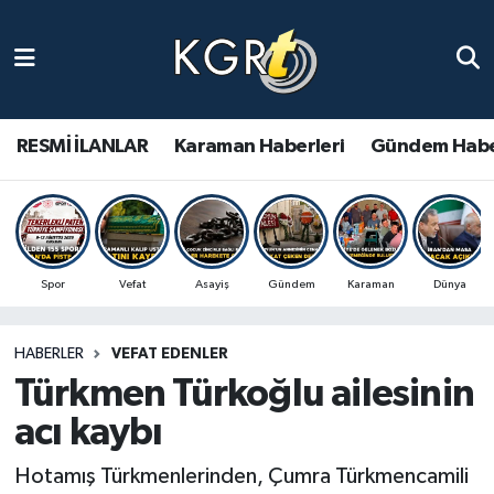
Karaman Haberleri
Gündem Haberleri
RESMİ İLANLAR
Karaman Haberleri
Gündem Habe
Güncel Haberler
Spor Haberleri
Spor
Vefat
Asayiş
Gündem
Karaman
Dünya
Asayiş Haberleri
HABERLER
VEFAT EDENLER
Ulusal Haberler
Türkmen Türkoğlu ailesinin
Vefat Edenler
acı kaybı
Hotamış Türkmenlerinden, Çumra Türkmencamili