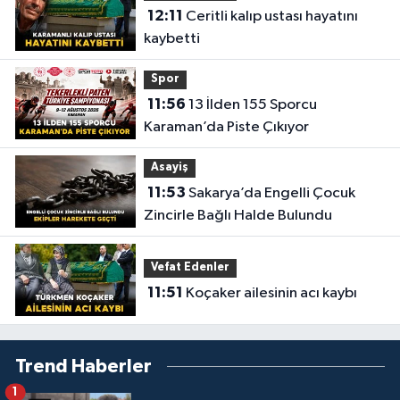
12:11
Ceritli kalıp ustası hayatını
kaybetti
Spor
11:56
13 İlden 155 Sporcu
Karaman’da Piste Çıkıyor
Asayiş
11:53
Sakarya’da Engelli Çocuk
Zincirle Bağlı Halde Bulundu
Vefat Edenler
11:51
Koçaker ailesinin acı kaybı
Trend Haberler
1