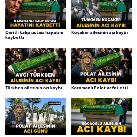
Ceritli kalıp ustası hayatını
Koçaker ailesinin acı kaybı
kaybetti
Türkben ailesinin acı kaybı
Karamanlı Polat vefat etti