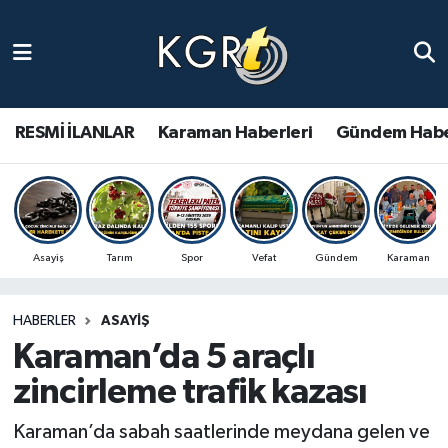
Karaman Haberleri
Gündem Haberleri
RESMİ İLANLAR
Karaman Haberleri
Gündem Habe
Güncel Haberler
Spor Haberleri
Asayiş
Tarım
Spor
Vefat
Gündem
Karaman
Asayiş Haberleri
HABERLER
ASAYIŞ
Ulusal Haberler
Karaman’da 5 araçlı
Vefat Edenler
zincirleme trafik kazası
Karaman’da sabah saatlerinde meydana gelen ve