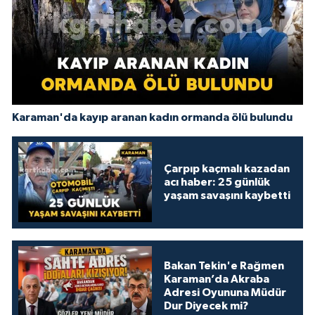
Karaman'da kayıp aranan kadın ormanda ölü bulundu
Çarpıp kaçmalı kazadan
acı haber: 25 günlük
yaşam savaşını kaybetti
Bakan Tekin'e Rağmen
Karaman’da Akraba
Adresi Oyununa Müdür
Dur Diyecek mi?