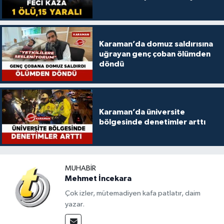
Karaman’da domuz saldırısına
uğrayan genç çoban ölümden
döndü
Karaman’da üniversite
bölgesinde denetimler arttı
MUHABIR
Mehmet İncekara
Çok izler, mütemadiyen kafa patlatır, daim
yazar.