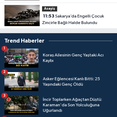
Asayiş
11:53
Sakarya’da Engelli Çocuk
Zincirle Bağlı Halde Bulundu
Trend Haberler
1
Koraş Ailesinin Genç Yaştaki Acı
Kaybı
2
Asker Eğlencesi Kanlı Bitti: 25
Yaşındaki Genç Öldü
3
İncir Toplarken Ağaçtan Düştü:
Karaman'da Son Yolculuğuna
Uğurlandı