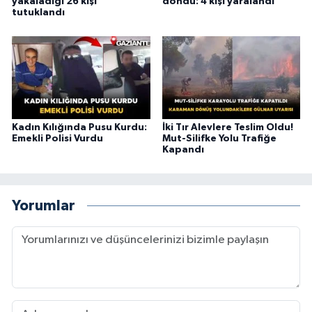
yakaladığı 26 kişi
döndü: 4 kişi yaralandı
tutuklandı
Kadın Kılığında Pusu Kurdu:
İki Tır Alevlere Teslim Oldu!
Emekli Polisi Vurdu
Mut-Silifke Yolu Trafiğe
Kapandı
Yorumlar