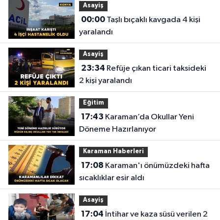
Asayiş
00:00
Taşlı bıçaklı kavgada 4 kişi
yaralandı
Asayiş
23:34
Refüje çıkan ticari taksideki
2 kişi yaralandı
Eğitim
17:43
Karaman’da Okullar Yeni
Döneme Hazırlanıyor
Karaman Haberleri
17:08
Karaman'ı önümüzdeki hafta
sıcaklıklar esir aldı
Asayiş
17:04
İntihar ve kaza süsü verilen 2