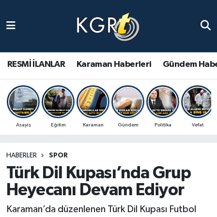
Karaman Haberleri
Gündem Haberleri
RESMİ İLANLAR
Karaman Haberleri
Gündem Habe
Güncel Haberler
Spor Haberleri
Asayiş
Eğitim
Karaman
Gündem
Politika
Vefat
Asayiş Haberleri
HABERLER
SPOR
Ulusal Haberler
Türk Dil Kupası’nda Grup
Vefat Edenler
Heyecanı Devam Ediyor
Karaman’da düzenlenen Türk Dil Kupası Futbol