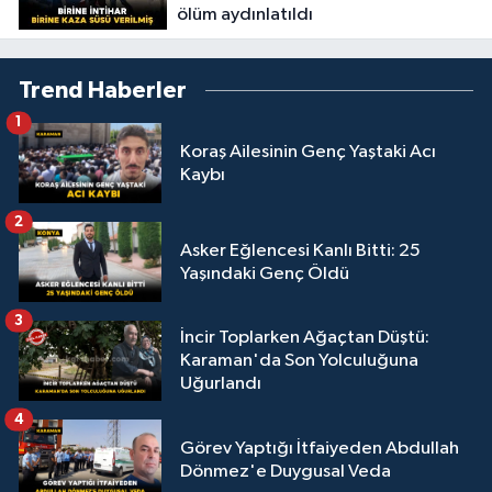
ölüm aydınlatıldı
Trend Haberler
1
Koraş Ailesinin Genç Yaştaki Acı
Kaybı
2
Asker Eğlencesi Kanlı Bitti: 25
Yaşındaki Genç Öldü
3
İncir Toplarken Ağaçtan Düştü:
Karaman'da Son Yolculuğuna
Uğurlandı
4
Görev Yaptığı İtfaiyeden Abdullah
Dönmez'e Duygusal Veda