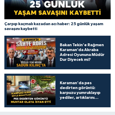
Çarpıp kaçmalı kazadan acı haber: 25 günlük yaşam
savaşını kaybetti
Bakan Tekin'e Rağmen
Karaman’da Akraba
Adresi Oyununa Müdür
Dur Diyecek mi?
Karaman'da pes
dedirten görüntü:
karpuzu yumruklayıp
yediler, artıklarını
kamelyada bıraktılar