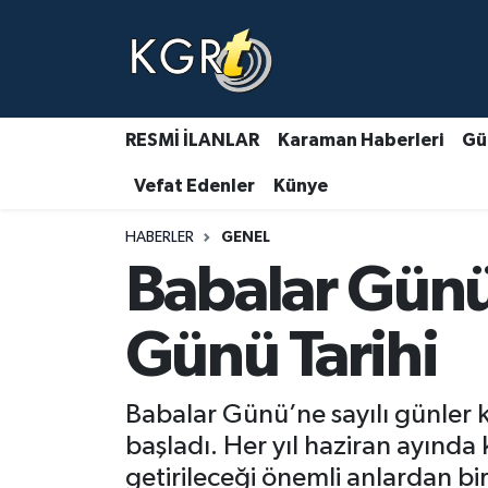
Karaman Haberleri
Gündem Haberleri
RESMİ İLANLAR
Karaman Haberleri
Gü
Vefat Edenler
Künye
Güncel Haberler
HABERLER
GENEL
Spor Haberleri
Babalar Günü
Asayiş Haberleri
Günü Tarihi
Ulusal Haberler
Babalar Günü’ne sayılı günler ka
Vefat Edenler
başladı. Her yıl haziran ayında
getirileceği önemli anlardan bi