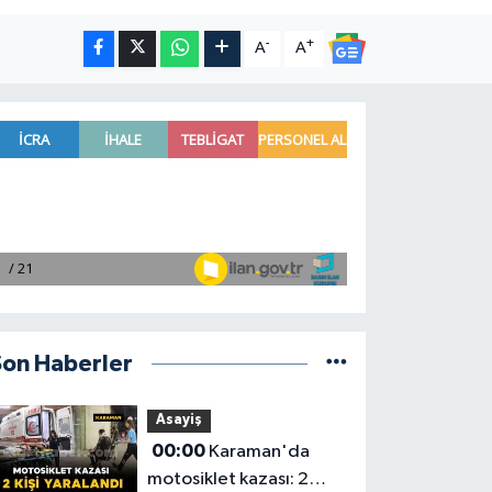
-
+
A
A
Son Haberler
Asayiş
00:00
Karaman'da
motosiklet kazası: 2