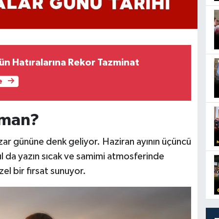
n Hatıralarına Rekor Tazminat
e
aman?
ar gününe denk geliyor. Haziran ayının üçüncü
ıl da yazın sıcak ve samimi atmosferinde
zel bir fırsat sunuyor.