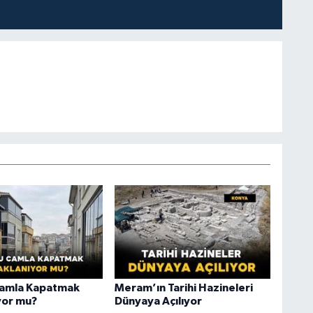
Camla Kapatmak
Meram’ın Tarihi Hazineleri
yor mu?
Dünyaya Açılıyor