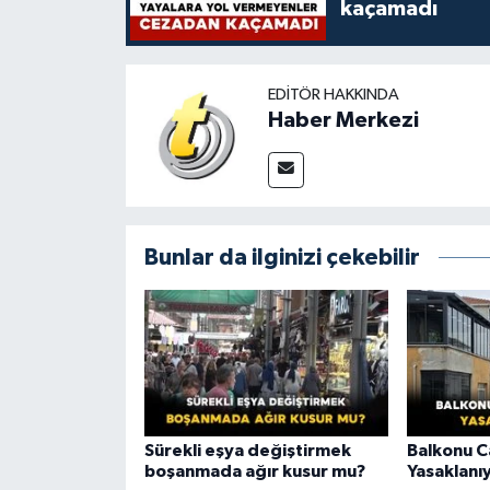
kaçamadı
EDITÖR HAKKINDA
Haber Merkezi
Bunlar da ilginizi çekebilir
Sürekli eşya değiştirmek
Balkonu 
boşanmada ağır kusur mu?
Yasaklanı