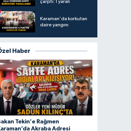
çarptı: 1 yaralı
Karaman'da korkutan
daire yangını
Özel Haber
Bakan Tekin'e Rağmen
Karaman’da Akraba Adresi