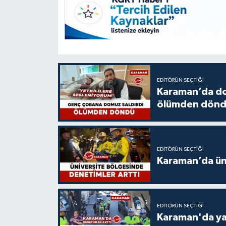
EDITÖRÜN SEÇTIĞI
Karaman’da do
ölümden dön
EDITÖRÜN SEÇTIĞI
Karaman’da üni
EDITÖRÜN SEÇTIĞI
Karaman'da ya