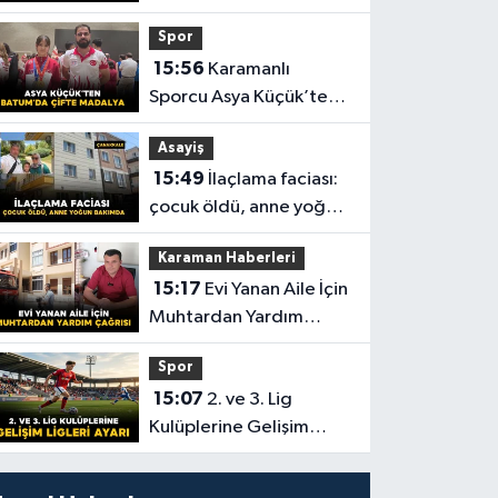
yaralı
Spor
15:56
Karamanlı
Sporcu Asya Küçük’ten
Batum’da Çifte Madalya
Asayiş
15:49
İlaçlama faciası:
çocuk öldü, anne yoğun
bakımda
Karaman Haberleri
15:17
Evi Yanan Aile İçin
Muhtardan Yardım
Çağrısı
Spor
15:07
2. ve 3. Lig
Kulüplerine Gelişim
Ligleri Ayarı