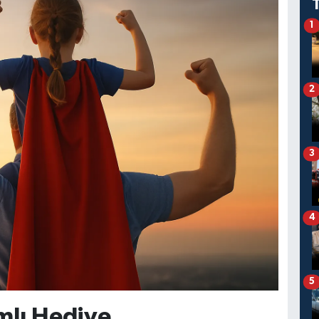
1
2
3
4
5
mlı Hediye