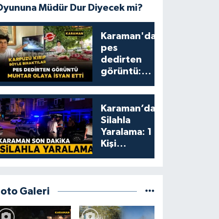
Oyununa Müdür Dur Diyecek mi?
Karaman'da
pes
dedirten
görüntü:
karpuzu
yumruklayıp
yediler,
Karaman’da
artıklarını
Silahla
kamelyada
Yaralama: 1
bıraktılar
Kişi
Yaralandı
Foto Galeri