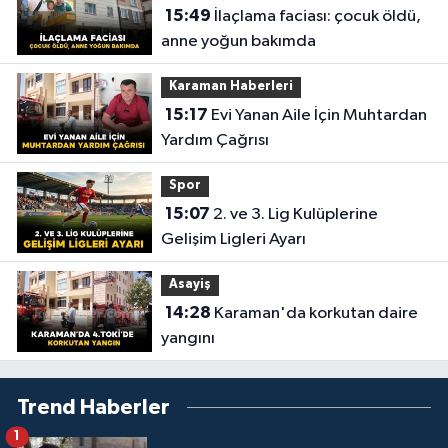
15:49
İlaçlama faciası: çocuk öldü,
anne yoğun bakımda
Karaman Haberleri
15:17
Evi Yanan Aile İçin Muhtardan
Yardım Çağrısı
Spor
15:07
2. ve 3. Lig Kulüplerine
Gelişim Ligleri Ayarı
Asayiş
14:28
Karaman'da korkutan daire
yangını
Trend Haberler
1