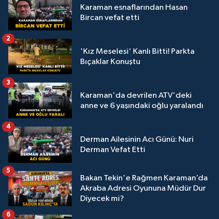
Karaman esnaflarından Hasan
Bircan vefat etti
2
'Kız Meselesi' Kanlı Bitti! Parkta
Bıçaklar Konuştu
3
Karaman'da devrilen ATV'deki
anne ve 6 yaşındaki oğlu yaralandı
4
Derman Ailesinin Acı Günü: Nuri
Derman Vefat Etti
5
Bakan Tekin'e Rağmen Karaman’da
Akraba Adresi Oyununa Müdür Dur
Diyecek mi?
6