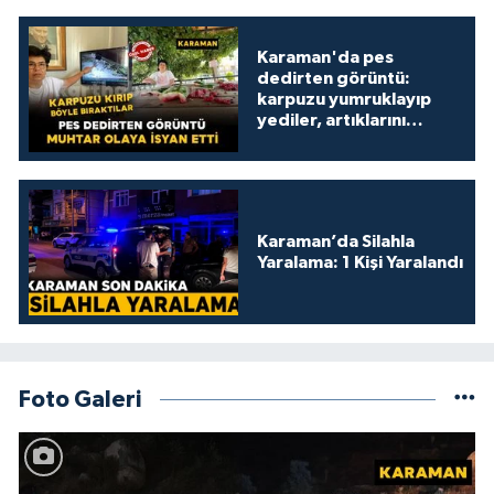
Karaman'da pes
dedirten görüntü:
karpuzu yumruklayıp
yediler, artıklarını
kamelyada bıraktılar
Karaman’da Silahla
Yaralama: 1 Kişi Yaralandı
Foto Galeri