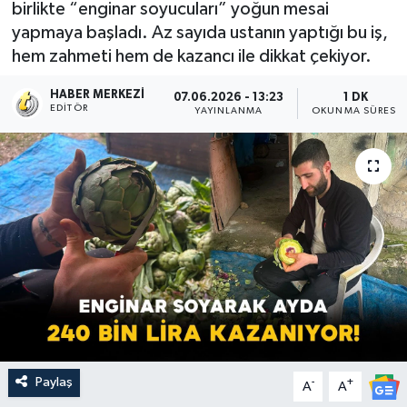
birlikte “enginar soyucuları” yoğun mesai
yapmaya başladı. Az sayıda ustanın yaptığı bu iş,
hem zahmeti hem de kazancı ile dikkat çekiyor.
HABER MERKEZI
07.06.2026 - 13:23
1 DK
EDITÖR
YAYINLANMA
OKUNMA SÜRESI
Paylaş
-
+
A
A