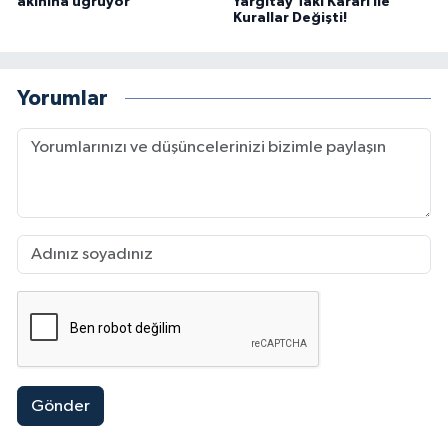
akınına uğruyor
Yargıtay Takı Kararı ile
Kurallar Değişti!
Yorumlar
Gönder