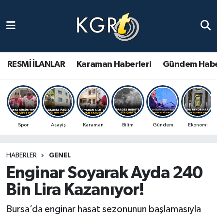
Karaman Haberleri
Gündem Haberleri
RESMİ İLANLAR
Karaman Haberleri
Gündem Habe
Güncel Haberler
Spor Haberleri
Spor
Asayiş
Karaman
Bilim
Gündem
Ekonomi
Asayiş Haberleri
HABERLER
GENEL
Ulusal Haberler
Enginar Soyarak Ayda 240
Vefat Edenler
Bin Lira Kazanıyor!
Bursa’da enginar hasat sezonunun başlamasıyla