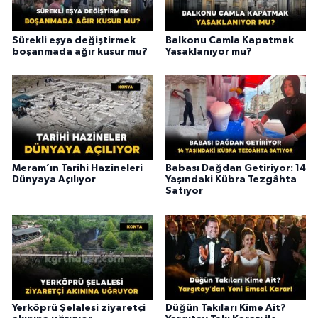
Sürekli eşya değiştirmek
Balkonu Camla Kapatmak
boşanmada ağır kusur mu?
Yasaklanıyor mu?
Meram’ın Tarihi Hazineleri
Babası Dağdan Getiriyor: 14
Dünyaya Açılıyor
Yaşındaki Kübra Tezgâhta
Satıyor
Yerköprü Şelalesi ziyaretçi
Düğün Takıları Kime Ait?