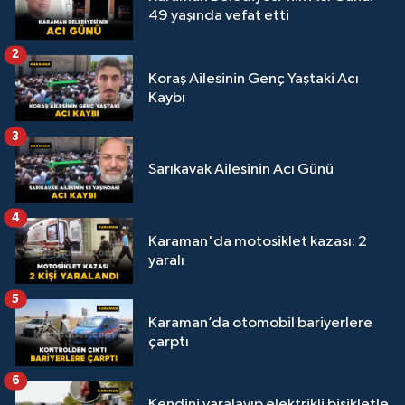
49 yaşında vefat etti
2
Koraş Ailesinin Genç Yaştaki Acı
Kaybı
3
Sarıkavak Ailesinin Acı Günü
4
Karaman'da motosiklet kazası: 2
yaralı
5
Karaman’da otomobil bariyerlere
çarptı
6
Kendini yaralayıp elektrikli bisikletle