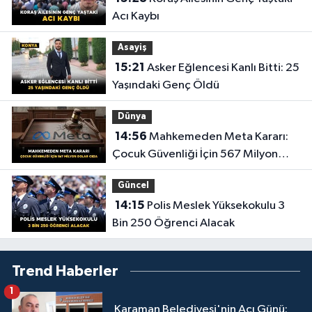
Acı Kaybı
Asayiş
15:21
Asker Eğlencesi Kanlı Bitti: 25
Yaşındaki Genç Öldü
Dünya
14:56
Mahkemeden Meta Kararı:
Çocuk Güvenliği İçin 567 Milyon
Dolar Ceza
Güncel
14:15
Polis Meslek Yüksekokulu 3
Bin 250 Öğrenci Alacak
Trend Haberler
1
Karaman Belediyesi'nin Acı Günü: