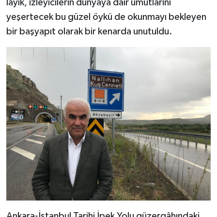
layık, izleyicilerin dünyaya dair umutlarını
yeşertecek bu güzel öykü de okunmayı bekleyen
bir başyapıt olarak bir kenarda unutuldu.
Ankara-İstanbul Tarihi İpek Yolu güzergâhındaki