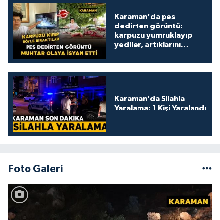
Karaman'da pes
dedirten görüntü:
karpuzu yumruklayıp
yediler, artıklarını
kamelyada bıraktılar
Karaman’da Silahla
Yaralama: 1 Kişi Yaralandı
Foto Galeri