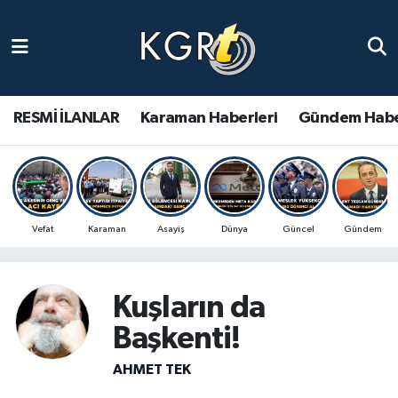
Karaman Haberleri
Gündem Haberleri
RESMİ İLANLAR
Karaman Haberleri
Gündem Habe
Güncel Haberler
Spor Haberleri
Vefat
Karaman
Asayiş
Dünya
Güncel
Gündem
Asayiş Haberleri
Ulusal Haberler
Kuşların da
Başkenti!
Vefat Edenler
AHMET TEK