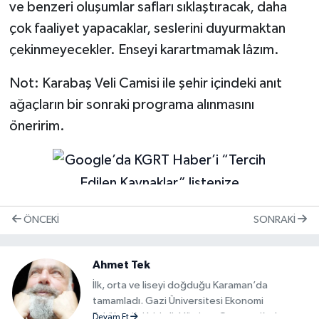
ve benzeri oluşumlar safları sıklaştıracak, daha
çok faaliyet yapacaklar, seslerini duyurmaktan
çekinmeyecekler. Enseyi karartmamak lâzım.
Not: Karabaş Veli Camisi ile şehir içindeki anıt
ağaçların bir sonraki programa alınmasını
öneririm.
ÖNCEKI
SONRAKI
Ahmet Tek
İlk, orta ve liseyi doğduğu Karaman’da
tamamladı. Gazi Üniversitesi Ekonomi
Fakültesi’ni bitirdi. Hürriyet Gazetesi’nde
Devam Et