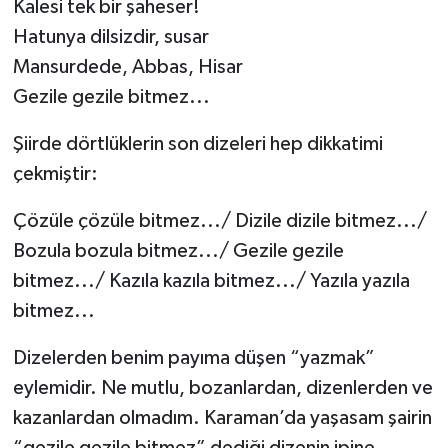
Kalesi tek bir şaheser!
Hatunya dilsizdir, susar
Mansurdede, Abbas, Hisar
Gezile gezile bitmez...
Şiirde dörtlüklerin son dizeleri hep dikkatimi
çekmiştir:
Çözüle çözüle bitmez.../ Dizile dizile bitmez.../
Bozula bozula bitmez.../ Gezile gezile
bitmez.../ Kazıla kazıla bitmez.../ Yazıla yazıla
bitmez...
Dizelerden benim payıma düşen “yazmak”
eylemidir. Ne mutlu, bozanlardan, dizenlerden ve
kazanlardan olmadım. Karaman’da yaşasam şairin
“gezile gezile bitmez” dediği dizenin ipine