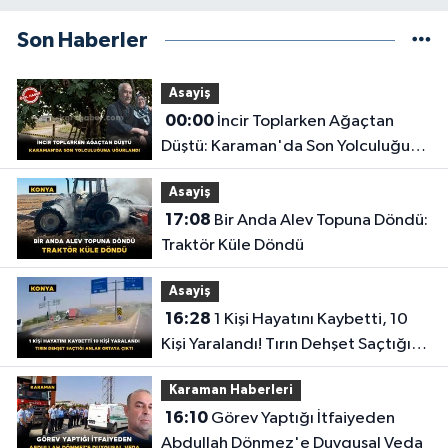
Son Haberler
Asayiş
00:00
İncir Toplarken Ağaçtan
Düştü: Karaman'da Son Yolculuğuna
Uğurlandı
Asayiş
17:08
Bir Anda Alev Topuna Döndü:
Traktör Küle Döndü
Asayiş
16:28
1 Kişi Hayatını Kaybetti, 10
Kişi Yaralandı! Tırın Dehşet Saçtığı
Anlar Ortaya Çıktı
Karaman Haberleri
16:10
Görev Yaptığı İtfaiyeden
Abdullah Dönmez'e Duygusal Veda