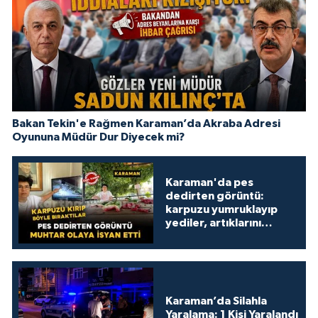
Bakan Tekin'e Rağmen Karaman’da Akraba Adresi
Oyununa Müdür Dur Diyecek mi?
Karaman'da pes
dedirten görüntü:
karpuzu yumruklayıp
yediler, artıklarını
kamelyada bıraktılar
Karaman’da Silahla
Yaralama: 1 Kişi Yaralandı