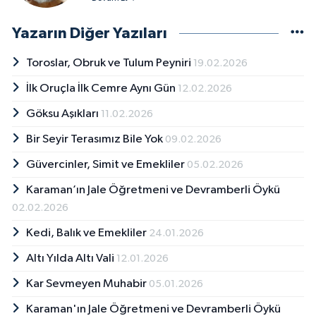
mesleğe başladı. Muhabir, Yurt Haberleri
Ankara Müdürlüğü ve idarecilik yaptı. Anadolu
Yazarın Diğer Yazıları
Ajansı’nda muhabir, Yurt Haberler Müdürü,
Genel Müdür Yardımcısı, Haber Akademisi
Toroslar, Obruk ve Tulum Peyniri
19.02.2026
Koordinatörü görevlerinde bulundu. Sürekli
İlk Oruçla İlk Cemre Aynı Gün
12.02.2026
Basın Kartı sahibi. Gazeteciler Cemiyeti üyesi.
Emekli. Deneme ve öykü yazıyor. Baykuş
Göksu Aşıkları
11.02.2026
koleksiyoncusu. Seyyah, bibliyofil ve tsundoku
hastalığından muzdarip. Evli, beş çocuk
Bir Seyir Terasımız Bile Yok
09.02.2026
babası.
Güvercinler, Simit ve Emekliler
05.02.2026
Karaman’ın Jale Öğretmeni ve Devramberli Öykü
02.02.2026
Kedi, Balık ve Emekliler
24.01.2026
Altı Yılda Altı Vali
12.01.2026
Kar Sevmeyen Muhabir
05.01.2026
Karaman'ın Jale Öğretmeni ve Devramberli Öykü