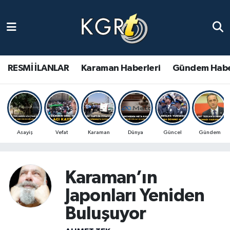
Karaman Haberleri
Gündem Haberleri
RESMİ İLANLAR
Karaman Haberleri
Gündem Habe
Güncel Haberler
Spor Haberleri
Asayiş
Vefat
Karaman
Dünya
Güncel
Gündem
Asayiş Haberleri
Ulusal Haberler
Karaman’ın
Japonları Yeniden
Vefat Edenler
Buluşuyor