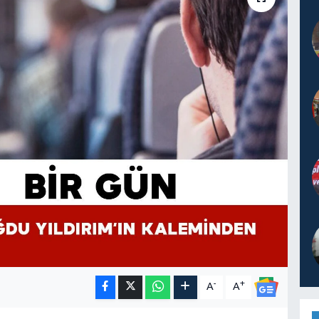
-
+
A
A