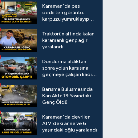
Karaman'da pes
dedirten görüntü:
karpuzu yumruklayıp
yediler, artıklarını
kamelyada bıraktılar
Traktörün altında kalan
karamanlı genç ağır
yaralandı
Dondurma aldıktan
sonra yolun karşısına
geçmeye çalışan kadına
otomobil çarptı
Barışma Buluşmasında
Kan Aktı: 19 Yaşındaki
Genç Öldü
Karaman'da devrilen
ATV'deki anne ve 6
yaşındaki oğlu yaralandı