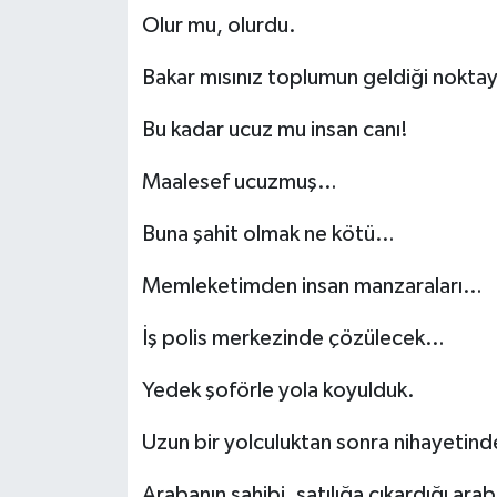
Olur mu, olurdu.
Bakar mısınız toplumun geldiği nokt
Bu kadar ucuz mu insan canı!
Maalesef ucuzmuş…
Buna şahit olmak ne kötü…
Memleketimden insan manzaraları…
İş polis merkezinde çözülecek…
Yedek şoförle yola koyulduk.
Uzun bir yolculuktan sonra nihayetind
Arabanın sahibi, satılığa çıkardığı araba