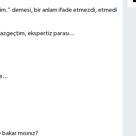
rim.” demesi, bir anlam ifade etmezdi, etmedi
 vazgeçtim, ekspertiz parası…
de…
bakar mısınız?