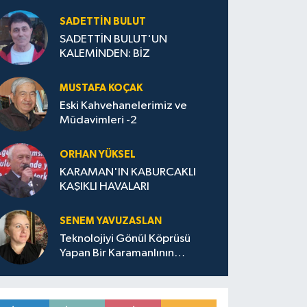
SADETTIN BULUT
SADETTİN BULUT'UN
KALEMİNDEN: BİZ
MUSTAFA KOÇAK
Eski Kahvehanelerimiz ve
Müdavimleri -2
ORHAN YÜKSEL
KARAMAN'IN KABURCAKLI
KAŞIKLI HAVALARI
SENEM YAVUZASLAN
Teknolojiyi Gönül Köprüsü
Yapan Bir Karamanlının
Ardından