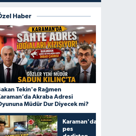
Özel Haber
Bakan Tekin'e Rağmen
Karaman’da Akraba Adresi
Oyununa Müdür Dur Diyecek mi?
Karaman'da
pes