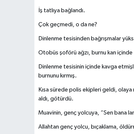
İş tatlıya bağlandı.
Çok geçmedi, o da ne?
Dinlenme tesisinden bağrışmalar yüks
Otobüs şoförü ağzı, burnu kan içinde 
Dinlenme tesisinin içinde kavga etmiş
burnunu kırmış.
Kısa sürede polis ekipleri geldi, olay
aldı, götürdü.
Muavinin, genç yolcuya, “Sen bana la
Allahtan genç yolcu, bıçaklama, öldür