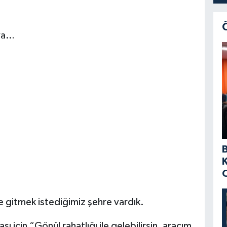
aya…
e gitmek istediğimiz şehre vardık.
sı için “Gönül rahatlığı ile gelebilirsin, aracım