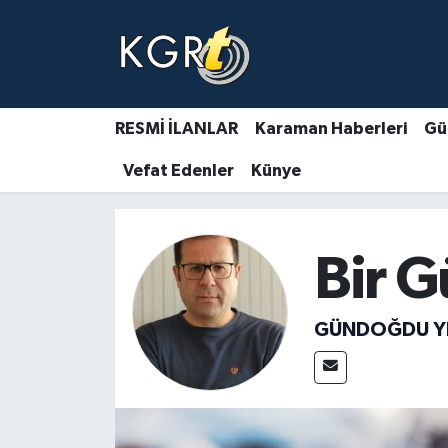
Karaman Haberleri
Gündem Haberleri
RESMİ İLANLAR
Karaman Haberleri
Gü
Vefat Edenler
Künye
Güncel Haberler
Spor Haberleri
Bir 
Asayiş Haberleri
GÜNDOĞDU YI
Ulusal Haberler
Vefat Edenler