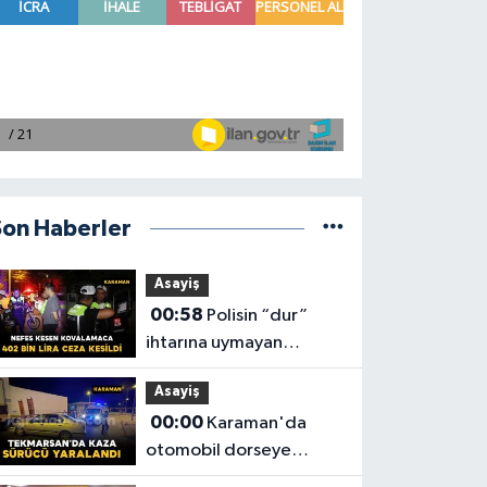
Son Haberler
Asayiş
00:58
Polisin “dur”
ihtarına uymayan
motosiklet sürücüsüne
Asayiş
402 bin lira ceza kesildi
00:00
Karaman'da
otomobil dorseye
çarptı: 1 yaralı