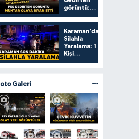
dedirten
görüntü:
karpuzu
yumruklayıp
yediler,
Karaman’da
artıklarını
Silahla
kamelyada
Yaralama: 1
bıraktılar
Kişi
Yaralandı
Foto Galeri