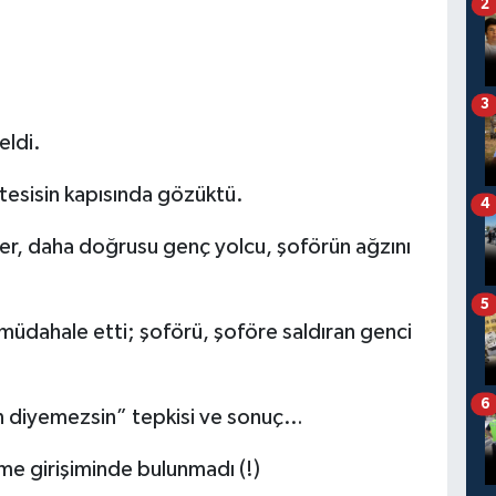
2
3
eldi.
tesisin kapısında gözüktü.
4
ler, daha doğrusu genç yolcu, şoförün ağzını
5
a müdahale etti; şoförü, şoföre saldıran genci
6
n diyemezsin” tepkisi ve sonuç…
me girişiminde bulunmadı (!)