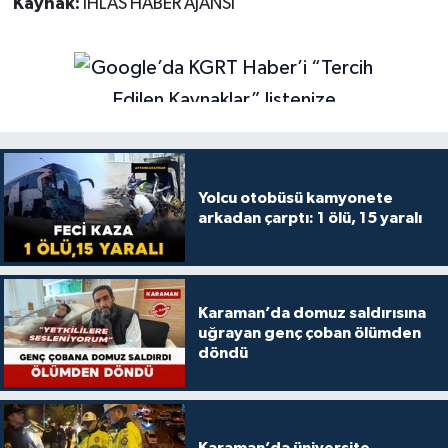
Kaynak:
İHLAS HABER AJANSI
Yolcu otobüsü kamyonete
arkadan çarptı: 1 ölü, 15 yaralı
Karaman’da domuz saldırısına
uğrayan genç çoban ölümden
döndü