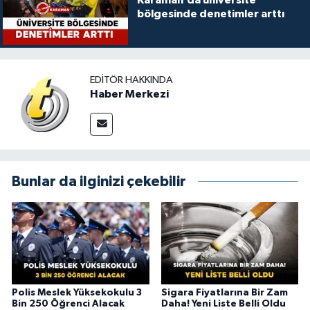
Karaman’da üniversite
bölgesinde denetimler arttı
EDITÖR HAKKINDA
Haber Merkezi
Bunlar da ilginizi çekebilir
Polis Meslek Yüksekokulu 3
Sigara Fiyatlarına Bir Zam
Bin 250 Öğrenci Alacak
Daha! Yeni Liste Belli Oldu