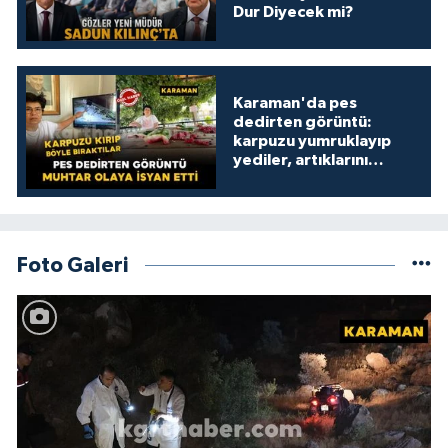
Dur Diyecek mi?
Karaman'da pes
dedirten görüntü:
karpuzu yumruklayıp
yediler, artıklarını
kamelyada bıraktılar
Foto Galeri