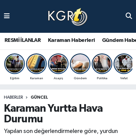
Karaman Haberleri
Gündem Haberleri
RESMİ İLANLAR
Karaman Haberleri
Gündem Habe
Güncel Haberler
Spor Haberleri
Eğitim
Karaman
Asayiş
Gündem
Politika
Vefat
Asayiş Haberleri
HABERLER
GÜNCEL
Ulusal Haberler
Karaman Yurtta Hava
Vefat Edenler
Durumu
Yapılan son değerlendirmelere göre, yurdun