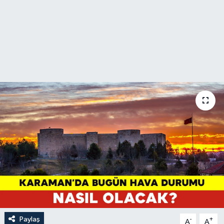
Paylaş
-
+
A
A