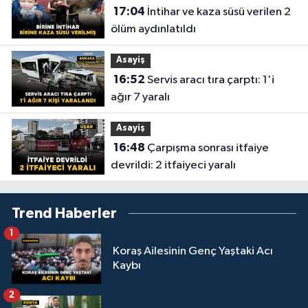
17:04
İntihar ve kaza süsü verilen 2
ölüm aydınlatıldı
Asayiş
16:52
Servis aracı tıra çarptı: 1'i
ağır 7 yaralı
Asayiş
16:48
Çarpışma sonrası itfaiye
devrildi: 2 itfaiyeci yaralı
Trend Haberler
1
Koraş Ailesinin Genç Yaştaki Acı
Kaybı
2