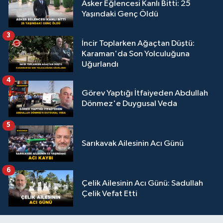
Asker Eğlencesi Kanlı Bitti: 25
Yaşındaki Genç Öldü
3
İncir Toplarken Ağaçtan Düştü:
Karaman'da Son Yolculuğuna
Uğurlandı
4
Görev Yaptığı İtfaiyeden Abdullah
Dönmez'e Duygusal Veda
5
Sarıkavak Ailesinin Acı Günü
6
Çelik Ailesinin Acı Günü: Sadullah
Çelik Vefat Etti