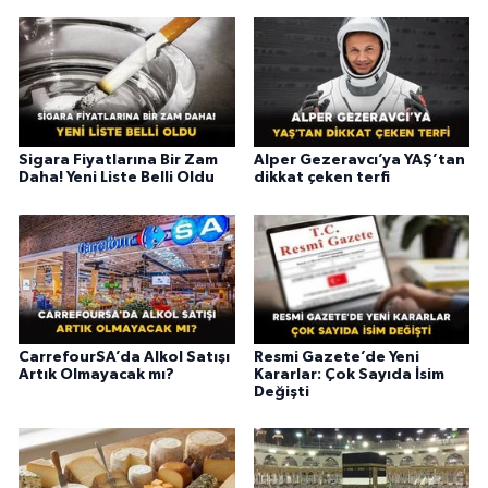
Sigara Fiyatlarına Bir Zam
Alper Gezeravcı’ya YAŞ’tan
Daha! Yeni Liste Belli Oldu
dikkat çeken terfi
CarrefourSA’da Alkol Satışı
Resmi Gazete’de Yeni
Artık Olmayacak mı?
Kararlar: Çok Sayıda İsim
Değişti