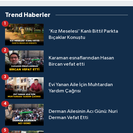
Trend Haberler
1
'Kız Meselesi' Kanlı Bitti! Parkta
Bıçaklar Konuştu
2
Karaman esnaflarından Hasan
Bircan vefat etti
3
Evi Yanan Aile İçin Muhtardan
Yardım Çağrısı
4
Derman Ailesinin Acı Günü: Nuri
Derman Vefat Etti
5