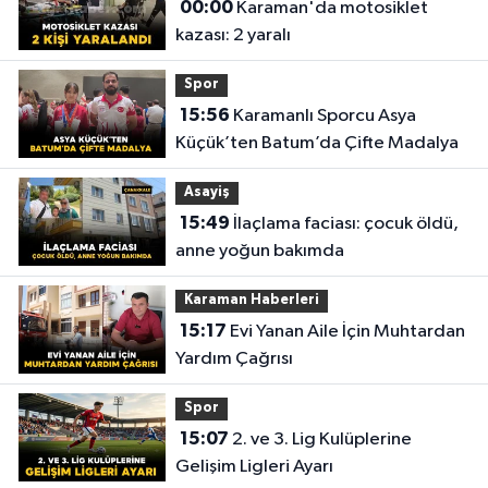
00:00
Karaman'da motosiklet
kazası: 2 yaralı
Spor
15:56
Karamanlı Sporcu Asya
Küçük’ten Batum’da Çifte Madalya
Asayiş
15:49
İlaçlama faciası: çocuk öldü,
anne yoğun bakımda
Karaman Haberleri
15:17
Evi Yanan Aile İçin Muhtardan
Yardım Çağrısı
Spor
15:07
2. ve 3. Lig Kulüplerine
Gelişim Ligleri Ayarı