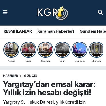
Karaman Haberleri
Gündem Haberleri
RESMİ İLANLAR
Karaman Haberleri
Gündem Habe
Güncel Haberler
Spor Haberleri
Asayiş
Spor
Karaman
Bilim
Gündem
Ekonomi
Asayiş Haberleri
HABERLER
GÜNCEL
Ulusal Haberler
Yargıtay’dan emsal karar:
Vefat Edenler
Yıllık izin hesabı değişti!
Yargıtay 9. Hukuk Dairesi, yıllık ücretli izin