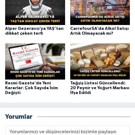
Alper Gezeravcı’ya YAŞ’tan
CarrefourSA’da Alkol Satışı
dikkat çeken terfi
Artık Olmayacak mı?
Resmi Gazete’de Yeni
Tağşiş Listesi Güncellendi:
Kararlar: Çok Sayıda İsim
20 Peynir ve Yoğurt Markası
Değişti
İfşa Edildi
Yorumlar