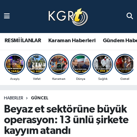
Karaman Haberleri
Gündem Haberleri
RESMİ İLANLAR
Karaman Haberleri
Gündem Habe
Güncel Haberler
Spor Haberleri
Asayiş
Vefat
Karaman
Dünya
Sağlık
Genel
Asayiş Haberleri
HABERLER
GÜNCEL
Ulusal Haberler
Beyaz et sektörüne büyük
Vefat Edenler
operasyon: 13 ünlü şirkete
kayyım atandı