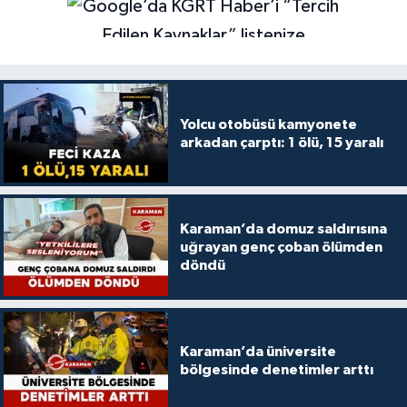
Yolcu otobüsü kamyonete
arkadan çarptı: 1 ölü, 15 yaralı
Karaman’da domuz saldırısına
uğrayan genç çoban ölümden
döndü
Karaman’da üniversite
bölgesinde denetimler arttı