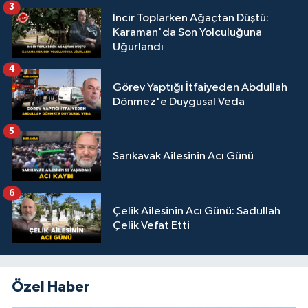
3
İncir Toplarken Ağaçtan Düştü:
Karaman'da Son Yolculuğuna
Uğurlandı
4
Görev Yaptığı İtfaiyeden Abdullah
Dönmez'e Duygusal Veda
5
Sarıkavak Ailesinin Acı Günü
6
Çelik Ailesinin Acı Günü: Sadullah
Çelik Vefat Etti
Özel Haber