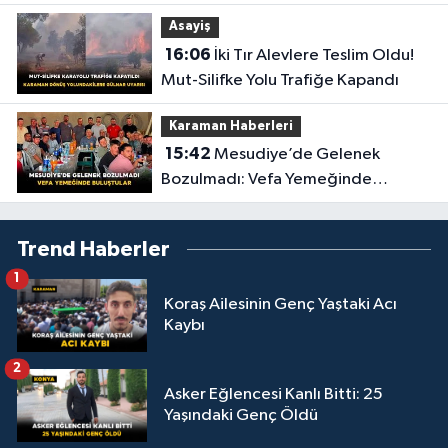
Asayiş
16:06
İki Tır Alevlere Teslim Oldu!
Mut-Silifke Yolu Trafiğe Kapandı
Karaman Haberleri
15:42
Mesudiye’de Gelenek
Bozulmadı: Vefa Yemeğinde
Buluştular
Trend Haberler
1
Koraş Ailesinin Genç Yaştaki Acı
Kaybı
2
Asker Eğlencesi Kanlı Bitti: 25
Yaşındaki Genç Öldü