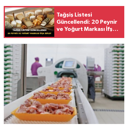
Tağşiş Listesi
Güncellendi: 20 Peynir
ve Yoğurt Markası İfşa
Edildi