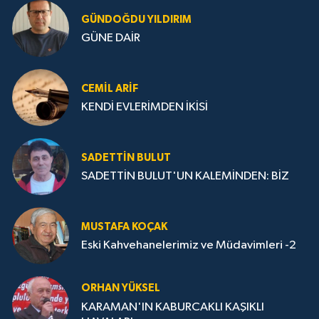
GÜNDOĞDU YILDIRIM
GÜNE DAİR
CEMIL ARİF
KENDİ EVLERİMDEN İKİSİ
SADETTIN BULUT
SADETTİN BULUT'UN KALEMİNDEN: BİZ
MUSTAFA KOÇAK
Eski Kahvehanelerimiz ve Müdavimleri -2
ORHAN YÜKSEL
KARAMAN'IN KABURCAKLI KAŞIKLI