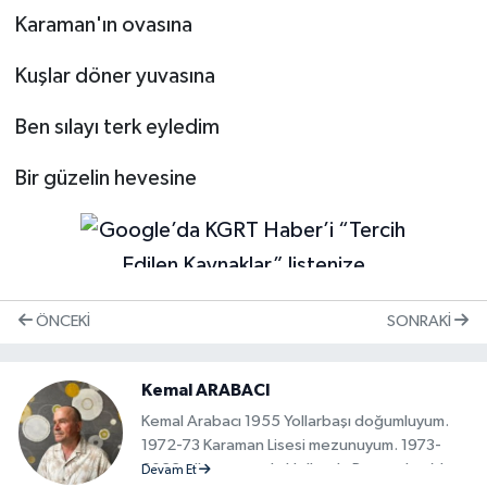
Karaman'ın ovasına
Kuşlar döner yuvasına
Ben sılayı terk eyledim
Bir güzelin hevesine
ÖNCEKI
SONRAKI
Kemal ARABACI
Kemal Arabacı 1955 Yollarbaşı doğumluyum.
1972-73 Karaman Lisesi mezunuyum. 1973-
2022 yılları arasında Hollanda Rotterdam’da
Devam Et