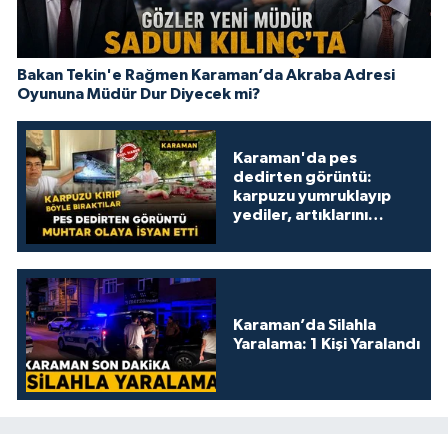
Bakan Tekin'e Rağmen Karaman’da Akraba Adresi
Oyununa Müdür Dur Diyecek mi?
Karaman'da pes
dedirten görüntü:
karpuzu yumruklayıp
yediler, artıklarını
kamelyada bıraktılar
Karaman’da Silahla
Yaralama: 1 Kişi Yaralandı