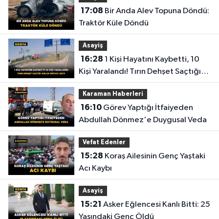
17:08
Bir Anda Alev Topuna Döndü:
Traktör Küle Döndü
Asayiş
16:28
1 Kişi Hayatını Kaybetti, 10
Kişi Yaralandı! Tırın Dehşet Saçtığı
Anlar Ortaya Çıktı
Karaman Haberleri
16:10
Görev Yaptığı İtfaiyeden
Abdullah Dönmez'e Duygusal Veda
Vefat Edenler
15:28
Koraş Ailesinin Genç Yaştaki
Acı Kaybı
Asayiş
15:21
Asker Eğlencesi Kanlı Bitti: 25
Yaşındaki Genç Öldü