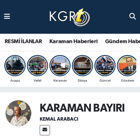
Karaman Haberleri
Gündem Haberleri
RESMİ İLANLAR
Karaman Haberleri
Gündem Habe
Güncel Haberler
Spor Haberleri
Asayiş
Vefat
Karaman
Dünya
Güncel
Gündem
Asayiş Haberleri
Ulusal Haberler
KARAMAN BAYIRI
Vefat Edenler
KEMAL ARABACI