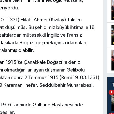
ustafa tekmilini "Mehmet oğlu Mustafa,
eriyordu.
1.1331) Hilal-i Ahmer (Kızılay) Taksim
ıt düşülmüş. Bu şehidimiz büyük ihtimalle 18
altılardan müteşekkil İngiliz ve Fransız
dakikada Boğazı geçmek için zorlamaları,
alanmış olabilir.
san 1915’te Çanakkale Boğazı'nı deniz
nı olmadığını anlayan düşmanın Gelibolu
dıktan sonra 2 Temmuz 1915 (Rumî 19.03.1331)
49 Karamanlı nefer. Seddülbahir Muharebesi,
1
m 1916 tarihinde Gülhane Hastanesi’nde
esi er.