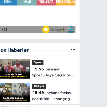
Son Haberler
Spor
15:56
Karamanlı
Sporcu Asya Küçük’ten
Batum’da Çifte Madalya
Asayiş
15:49
İlaçlama faciası:
çocuk öldü, anne yoğun
bakımda