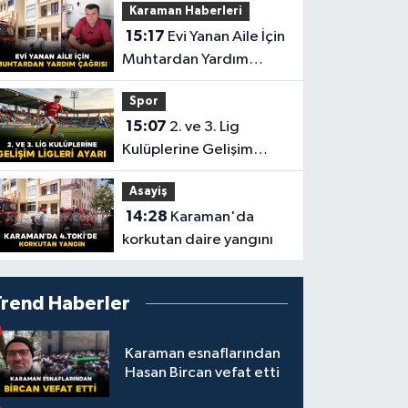
Karaman Haberleri
15:17
Evi Yanan Aile İçin
Muhtardan Yardım
Çağrısı
Spor
15:07
2. ve 3. Lig
Kulüplerine Gelişim
Ligleri Ayarı
Asayiş
14:28
Karaman'da
korkutan daire yangını
Trend Haberler
Karaman esnaflarından
Hasan Bircan vefat etti