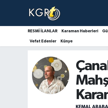
Karaman Haberleri
Gündem Haberleri
RESMİ İLANLAR
Karaman Haberleri
Gü
Vefat Edenler
Künye
Güncel Haberler
Spor Haberleri
Çana
Asayiş Haberleri
Mahş
Ulusal Haberler
Karam
Vefat Edenler
KEMAL ARABA