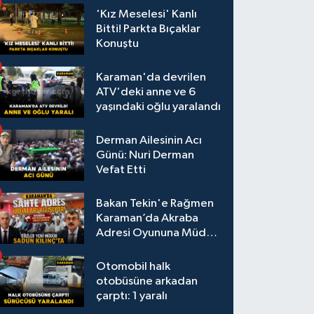
'Kız Meselesi' Kanlı
Bitti! Parkta Bıçaklar
Konuştu
Karaman'da devrilen
ATV'deki anne ve 6
yaşındaki oğlu yaralandı
Derman Ailesinin Acı
Günü: Nuri Derman
Vefat Etti
Bakan Tekin'e Rağmen
Karaman’da Akraba
Adresi Oyununa Müdür
Dur Diyecek mi?
Otomobil halk
otobüsüne arkadan
çarptı: 1 yaralı