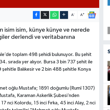
-
+
A
A
n isim isim, künye künye ve nerede
giler derlendi ve veritabanına
ale’de toplam 498 şehidi bulunuyor. Bu şehit
 34. sırada yer alıyor. Bursa 3 bin 737 şehit ile
779 şehitle Balıkesir ve 2 bin 488 şehitle Konya
Mehmet oğlu Mustafa; 1891 doğumlu (Rumî 1307)
 Mustafa, Karaman Askerlik Şubesi’nden
 nci Kolordu, 15 inci Fırka, 45 inci Alay, 2 nci