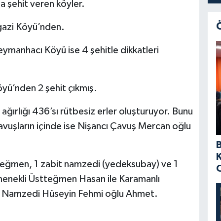
la şehit veren köyler.
lgazi Köyü’nden.
ymanhacı Köyü ise 4 şehitle dikkatleri
öyü’nden 2 şehit çıkmış.
 ağırlığı 436’sı rütbesiz erler oluşturuyor. Bunu
avuşların içinde ise Nişancı Çavuş Mercan oğlu
 teğmen, 1 zabit namzedi (yedeksubay) ve 1
menekli Üstteğmen Hasan ile Karamanlı
it Namzedi Hüseyin Fehmi oğlu Ahmet.