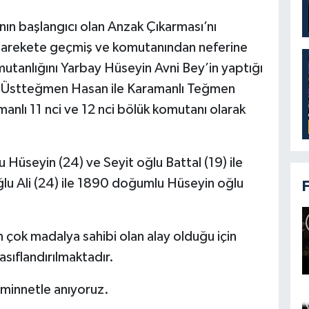
nın başlangıcı olan Anzak Çıkarması’nı
 harekete geçmiş ve komutanından neferine
tanlığını Yarbay Hüseyin Avni Bey’in yaptığı
li Üstteğmen Hasan ile Karamanlı Teğmen
manlı 11 nci ve 12 nci bölük komutanı olarak
üseyin (24) ve Seyit oğlu Battal (19) ile
 Ali (24) ile 1890 doğumlu Hüseyin oğlu
 çok madalya sahibi olan alay olduğu için
sıflandırılmaktadır.
ı minnetle anıyoruz.