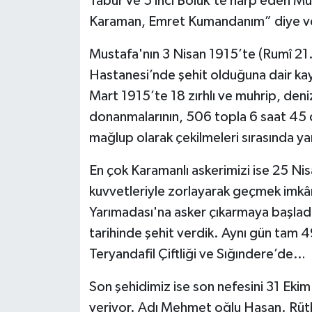
Tabur ve 5 inci Bölük’te harp eden M
Karaman, Emret Kumandanım” diye v
Mustafa'nın 3 Nisan 1915’te (Rumî 21.0
Hastanesi’nde şehit olduğuna dair kay
Mart 1915’te 18 zırhlı ve muhrip, deniz
donanmalarının, 506 topla 6 saat 45 
mağlup olarak çekilmeleri sırasında yar
En çok Karamanlı askerimizi ise 25 Ni
kuvvetleriyle zorlayarak geçmek imkâ
Yarımadası'na asker çıkarmaya başla
tarihinde şehit verdik. Aynı gün tam 
Teryandafil Çiftliği ve Sığındere’de…
Son şehidimiz ise son nefesini 31 Eki
veriyor. Adı Mehmet oğlu Hasan. Rütb