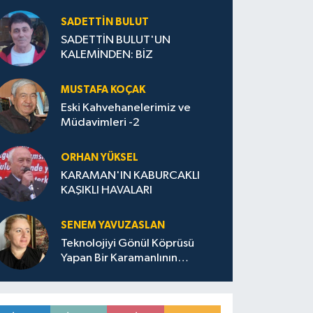
SADETTIN BULUT
SADETTİN BULUT'UN
KALEMİNDEN: BİZ
MUSTAFA KOÇAK
Eski Kahvehanelerimiz ve
Müdavimleri -2
ORHAN YÜKSEL
KARAMAN'IN KABURCAKLI
KAŞIKLI HAVALARI
SENEM YAVUZASLAN
Teknolojiyi Gönül Köprüsü
Yapan Bir Karamanlının
Ardından