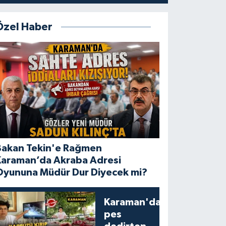
Özel Haber
Bakan Tekin'e Rağmen
Karaman’da Akraba Adresi
Oyununa Müdür Dur Diyecek mi?
Karaman'da
pes