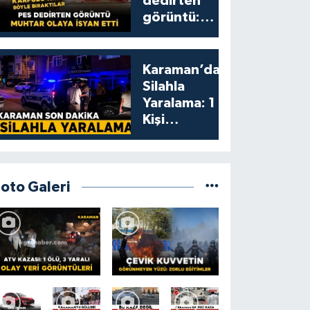
dedirten
görüntü:
karpuzu
yumruklayıp
yediler,
Karaman’da
artıklarını
Silahla
kamelyada
Yaralama: 1
bıraktılar
Kişi
Yaralandı
Foto Galeri