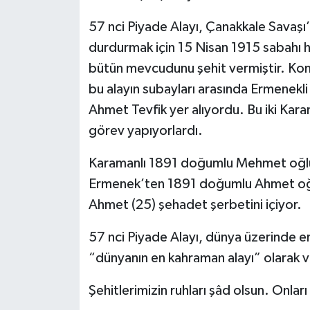
57 nci Piyade Alayı, Çanakkale Savaşı’
durdurmak için 15 Nisan 1915 sabahı
bütün mevcudunu şehit vermiştir. Komu
bu alayın subayları arasında Ermenek
Ahmet Tevfik yer alıyordu. Bu iki Kara
görev yapıyorlardı.
Karamanlı 1891 doğumlu Mehmet oğlu H
Ermenek’ten 1891 doğumlu Ahmet oğlu
Ahmet (25) şehadet şerbetini içiyor.
57 nci Piyade Alayı, dünya üzerinde en
“dünyanın en kahraman alayı” olarak va
Şehitlerimizin ruhları şâd olsun. Onlar