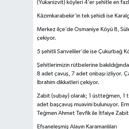
(Yukarıizvit) köyleri 4’er şehitle en faz
Kâzımkarabekir’in tek şehidi ise Kara
Merkez ilçe’de Osmaniye Köyü 8, Süle
çekiyor.
5 şehitli Sarıveliler’de ise Çukurbağ K
Şehitlerimizin rütbelerine bakıldığında
8 adet çavuş, 7 adet onbaşı izliyor. Ç
İbrahim dikkatleri çekiyor.
Zabit (subay) olarak; 1 üstteğmen, 1
adet başçavuş muavini bulunuyor. Er
Teğmen Ahmet Tevfik ile İtfaiye Zab
Efsaneleşmiş Alayın Karamanlıları