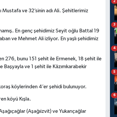
2
 Mustafa ve 32’sinin adı Ali. Şehitlerimiz
3
mamış. En genç şehidimiz Seyit oğlu Battal 19
ban ve Mehmet Ali izliyor. En yaşlı şehidimiz
4
 276, bunu 151 şehit ile Ermenek, 18 şehit ile
 ile Başyayla ve 1 şehit ile Kâzımkarabekir
5
koraş köylerinden 4’er şehidi bulunuyor.
6
ren köyü Kışla.
şağıçağlar (Aşağıizvit) ve Yukarıçağlar