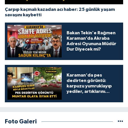
Çarpıp kaçmalı kazadan acı haber: 25 günlük yaşam
savaşını kaybetti
Bakan Tekin'e Rağmen
Karaman’da Akraba
Adresi Oyununa Müdür
Dur Diyecek mi?
Karaman'da pes
dedirten görüntü:
karpuzu yumruklayıp
yediler, artıklarını
kamelyada bıraktılar
Foto Galeri