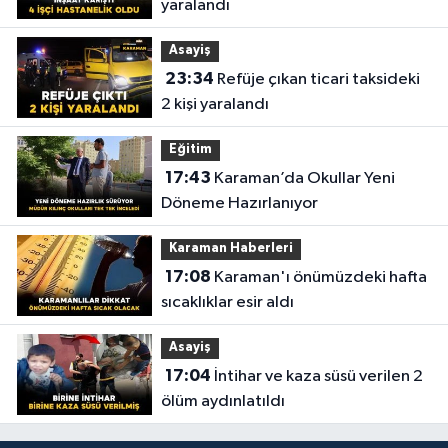
yaralandı
Asayiş
23:34
Refüje çıkan ticari taksideki
2 kişi yaralandı
Eğitim
17:43
Karaman’da Okullar Yeni
Döneme Hazırlanıyor
Karaman Haberleri
17:08
Karaman'ı önümüzdeki hafta
sıcaklıklar esir aldı
Asayiş
17:04
İntihar ve kaza süsü verilen 2
ölüm aydınlatıldı