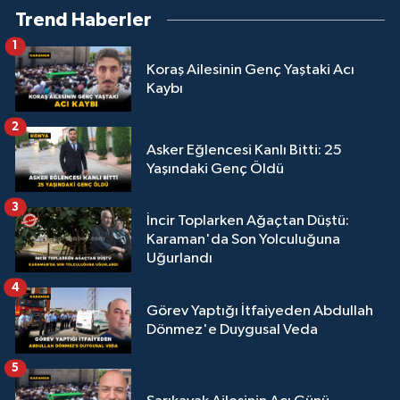
Trend Haberler
1
Koraş Ailesinin Genç Yaştaki Acı
Kaybı
2
Asker Eğlencesi Kanlı Bitti: 25
Yaşındaki Genç Öldü
3
İncir Toplarken Ağaçtan Düştü:
Karaman'da Son Yolculuğuna
Uğurlandı
4
Görev Yaptığı İtfaiyeden Abdullah
Dönmez'e Duygusal Veda
5