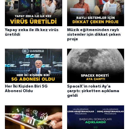
Yapay zeka ile ilk kez virüs
Müzik eğitmeninden raylı
üretildi
sistemler için dikkat çeken
proje
Her İki Kişiden Biri 5G
SpaceX’in roketi Ay’a
Abonesi Oldu
çarptı: şirketten açıklama
geldi