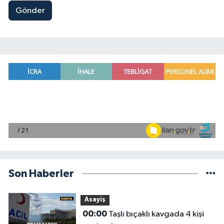
Gönder
Son Haberler
Asayiş
00:00
Taşlı bıçaklı kavgada 4 kişi