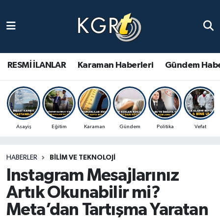
Karaman Haberleri
Gündem Haberleri
RESMİ İLANLAR
Karaman Haberleri
Gündem Habe
Güncel Haberler
Spor Haberleri
Asayiş
Eğitim
Karaman
Gündem
Politika
Vefat
Asayiş Haberleri
HABERLER
BILIM VE TEKNOLOJI
Ulusal Haberler
Instagram Mesajlarınız
Vefat Edenler
Artık Okunabilir mi?
Meta’dan Tartışma Yaratan