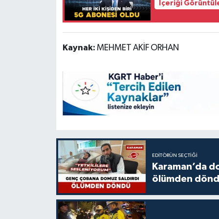
İçeriği Görüntül
Kaynak:
MEHMET AKİF ORHAN
EDITÖRÜN SEÇTIĞI
Karaman’da do
ölümden dön