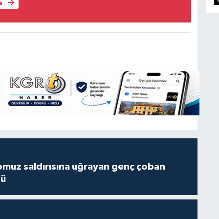
e
muz saldırısına uğrayan genç çoban
dü