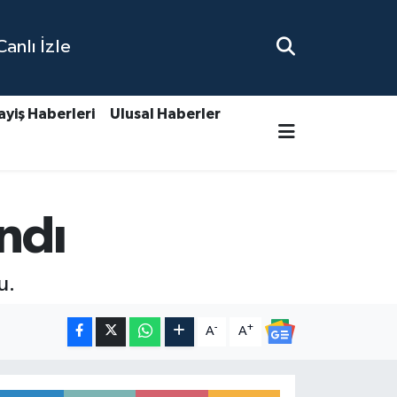
nlı İzle
ayiş Haberleri
Ulusal Haberler
ndı
u.
-
+
A
A