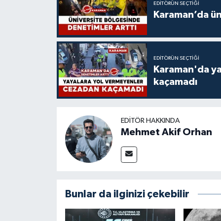
EDITÖRÜN SEÇTIĞI
Karaman’da üni
EDITÖRÜN SEÇTIĞI
Karaman'da ya
kaçamadı
EDITÖR HAKKINDA
Mehmet Akif Orhan
Bunlar da ilginizi çekebilir