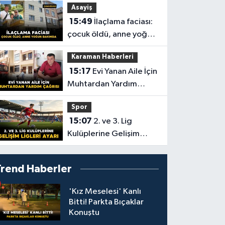
Asayiş
15:49
İlaçlama faciası:
çocuk öldü, anne yoğun
bakımda
Karaman Haberleri
15:17
Evi Yanan Aile İçin
Muhtardan Yardım
Çağrısı
Spor
15:07
2. ve 3. Lig
Kulüplerine Gelişim
Ligleri Ayarı
Trend Haberler
'Kız Meselesi' Kanlı
Bitti! Parkta Bıçaklar
Konuştu