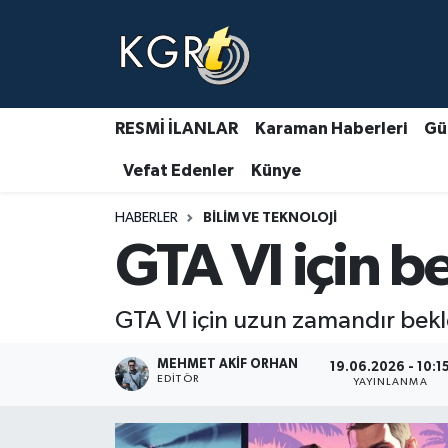
Karaman Haberleri
Gündem Haberleri
RESMİ İLANLAR
Karaman Haberleri
Gü
Vefat Edenler
Künye
Güncel Haberler
HABERLER
BILIM VE TEKNOLOJI
Spor Haberleri
GTA VI için b
Asayiş Haberleri
GTA VI için uzun zamandır beklen
Ulusal Haberler
MEHMET AKIF ORHAN
19.06.2026 - 10:1
Vefat Edenler
EDITÖR
YAYINLANMA