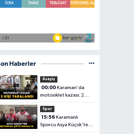
Son Haberler
Asayiş
00:00
Karaman'da
motosiklet kazası: 2
yaralı
Spor
15:56
Karamanlı
Sporcu Asya Küçük’ten
Batum’da Çifte Madalya