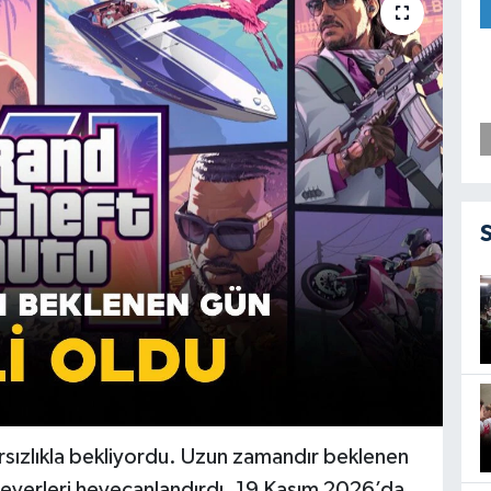
bırsızlıkla bekliyordu. Uzun zamandır beklenen
nseverleri heyecanlandırdı. 19 Kasım 2026’da