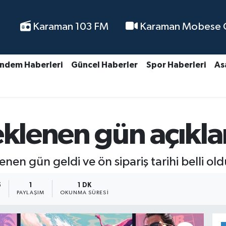
Karaman 103 FM
Karaman Mobese Ca
ndem Haberleri
Güncel Haberler
Spor Haberleri
As
eklenen gün açıkla
en gün geldi ve ön sipariş tarihi belli old
5
1
1 DK
PAYLAŞIM
OKUNMA SÜRESI