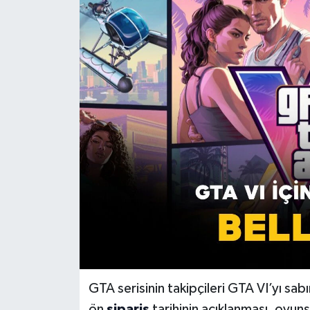
GTA serisinin takipçileri GTA VI’yı sa
ön
sipariş
tarihinin açıklanması, oyu