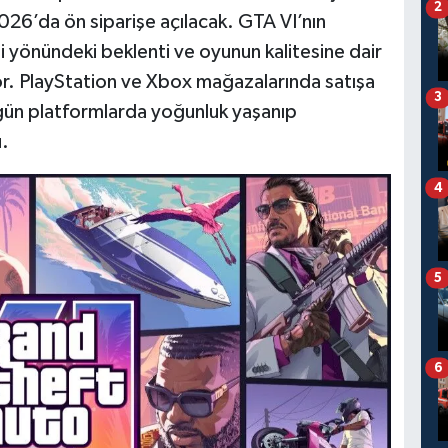
2
026’da ön siparişe açılacak. GTA VI’nın
i yönündeki beklenti ve oyunun kalitesine dair
ıyor. PlayStation ve Xbox mağazalarında satışa
3
 gün platformlarda yoğunluk yaşanıp
.
4
5
6