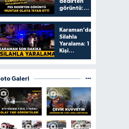
dedirten
görüntü:
karpuzu
yumruklayıp
yediler,
Karaman’da
artıklarını
Silahla
kamelyada
Yaralama: 1
bıraktılar
Kişi
Yaralandı
Foto Galeri