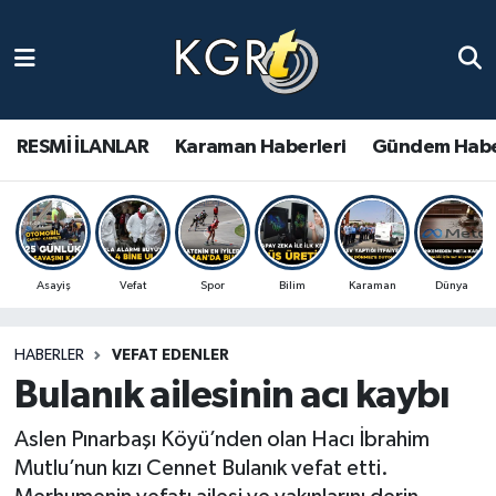
Karaman Haberleri
Gündem Haberleri
RESMİ İLANLAR
Karaman Haberleri
Gündem Habe
Güncel Haberler
Spor Haberleri
Asayiş
Vefat
Spor
Bilim
Karaman
Dünya
Asayiş Haberleri
HABERLER
VEFAT EDENLER
Ulusal Haberler
Bulanık ailesinin acı kaybı
Vefat Edenler
Aslen Pınarbaşı Köyü’nden olan Hacı İbrahim
Mutlu’nun kızı Cennet Bulanık vefat etti.