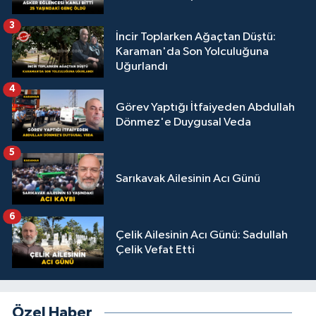
3
İncir Toplarken Ağaçtan Düştü:
Karaman'da Son Yolculuğuna
Uğurlandı
4
Görev Yaptığı İtfaiyeden Abdullah
Dönmez'e Duygusal Veda
5
Sarıkavak Ailesinin Acı Günü
6
Çelik Ailesinin Acı Günü: Sadullah
Çelik Vefat Etti
Özel Haber