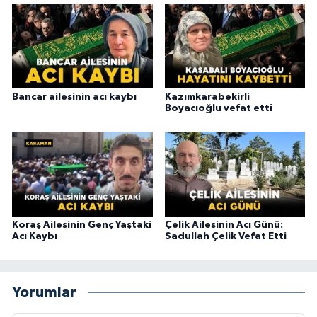
Bancar ailesinin acı kaybı
Kazımkarabekirli
Boyacıoğlu vefat etti
Koraş Ailesinin Genç Yaştaki
Çelik Ailesinin Acı Günü:
Acı Kaybı
Sadullah Çelik Vefat Etti
Yorumlar