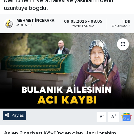
Merhumenin vefatı ailesi ve yakınlarını derin
üzüntüye boğdu.
MEHMET İNCEKARA
09.05.2026 - 08:05
1 DK
MUHABIR
YAYINLANMA
OKUNMA SÜR
Paylaş
-
+
A
A
Aslen Pınarbaşı Köyü’nden olan Hacı İbrahim