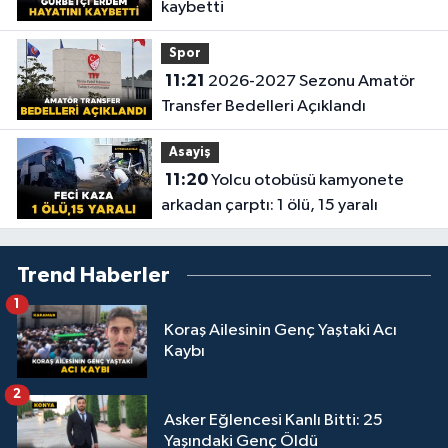
kaybetti
Spor
11:21
2026-2027 Sezonu Amatör
Transfer Bedelleri Açıklandı
Asayiş
11:20
Yolcu otobüsü kamyonete
arkadan çarptı: 1 ölü, 15 yaralı
Trend Haberler
1
Koraş Ailesinin Genç Yaştaki Acı
Kaybı
2
Asker Eğlencesi Kanlı Bitti: 25
Yaşındaki Genç Öldü