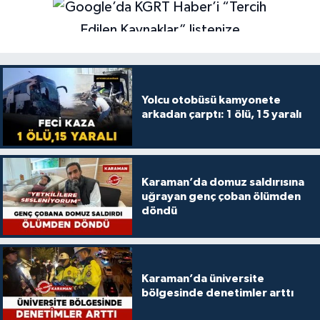
Yolcu otobüsü kamyonete
arkadan çarptı: 1 ölü, 15 yaralı
Karaman’da domuz saldırısına
uğrayan genç çoban ölümden
döndü
Karaman’da üniversite
bölgesinde denetimler arttı