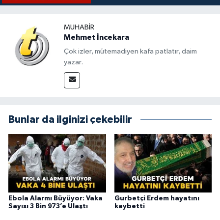
MUHABIR
Mehmet İncekara
Çok izler, mütemadiyen kafa patlatır, daim
yazar.
Bunlar da ilginizi çekebilir
Ebola Alarmı Büyüyor: Vaka
Gurbetçi Erdem hayatını
Sayısı 3 Bin 973’e Ulaştı
kaybetti