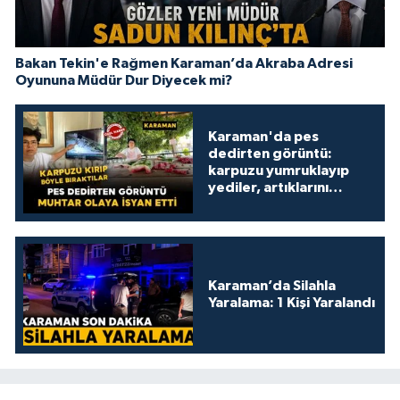
Bakan Tekin'e Rağmen Karaman’da Akraba Adresi
Oyununa Müdür Dur Diyecek mi?
Karaman'da pes
dedirten görüntü:
karpuzu yumruklayıp
yediler, artıklarını
kamelyada bıraktılar
Karaman’da Silahla
Yaralama: 1 Kişi Yaralandı