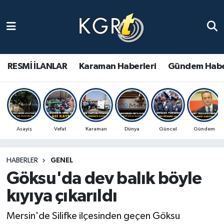
Karaman Haberleri
Gündem Haberleri
RESMİ İLANLAR
Karaman Haberleri
Gündem Habe
Güncel Haberler
Spor Haberleri
Asayiş
Vefat
Karaman
Dünya
Güncel
Gündem
Asayiş Haberleri
HABERLER
GENEL
Ulusal Haberler
Göksu'da dev balık böyle
Vefat Edenler
kıyıya çıkarıldı
Mersin'de Silifke ilçesinden geçen Göksu