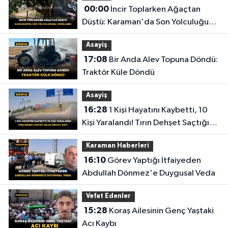
00:00
İncir Toplarken Ağaçtan
Düştü: Karaman'da Son Yolculuğuna
Uğurlandı
Asayiş
17:08
Bir Anda Alev Topuna Döndü:
Traktör Küle Döndü
Asayiş
16:28
1 Kişi Hayatını Kaybetti, 10
Kişi Yaralandı! Tırın Dehşet Saçtığı
Anlar Ortaya Çıktı
Karaman Haberleri
16:10
Görev Yaptığı İtfaiyeden
Abdullah Dönmez'e Duygusal Veda
Vefat Edenler
15:28
Koraş Ailesinin Genç Yaştaki
Acı Kaybı