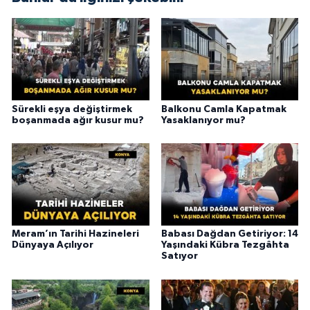
Sürekli eşya değiştirmek
Balkonu Camla Kapatmak
boşanmada ağır kusur mu?
Yasaklanıyor mu?
Meram’ın Tarihi Hazineleri
Babası Dağdan Getiriyor: 14
Dünyaya Açılıyor
Yaşındaki Kübra Tezgâhta
Satıyor