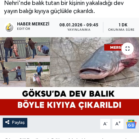
Nehri'nde balık tutan bir kişinin yakaladığı dev
yayın balığı kıyıya güçlükle çıkarıldı.
HABER MERKEZI
08.01.2026 - 09:45
1 DK
EDITÖR
YAYINLANMA
OKUNMA SÜRESI
Paylaş
-
+
A
A