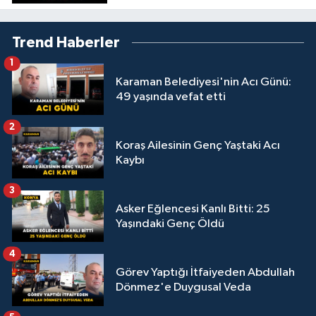
Trend Haberler
1
Karaman Belediyesi'nin Acı Günü:
49 yaşında vefat etti
2
Koraş Ailesinin Genç Yaştaki Acı
Kaybı
3
Asker Eğlencesi Kanlı Bitti: 25
Yaşındaki Genç Öldü
4
Görev Yaptığı İtfaiyeden Abdullah
Dönmez'e Duygusal Veda