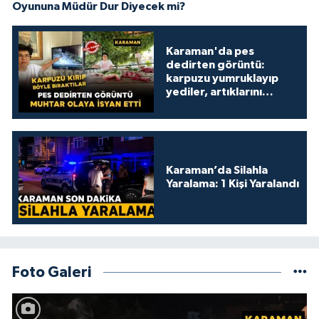
Oyununa Müdür Dur Diyecek mi?
Karaman'da pes
dedirten görüntü:
karpuzu yumruklayıp
yediler, artıklarını
kamelyada bıraktılar
Karaman’da Silahla
Yaralama: 1 Kişi Yaralandı
Foto Galeri