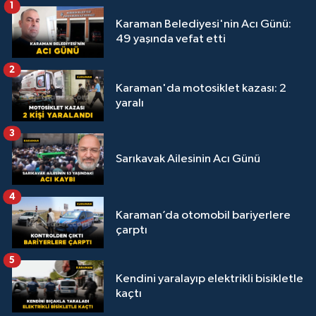
1
Karaman Belediyesi'nin Acı Günü:
49 yaşında vefat etti
2
Karaman'da motosiklet kazası: 2
yaralı
3
Sarıkavak Ailesinin Acı Günü
4
Karaman’da otomobil bariyerlere
çarptı
5
Kendini yaralayıp elektrikli bisikletle
kaçtı