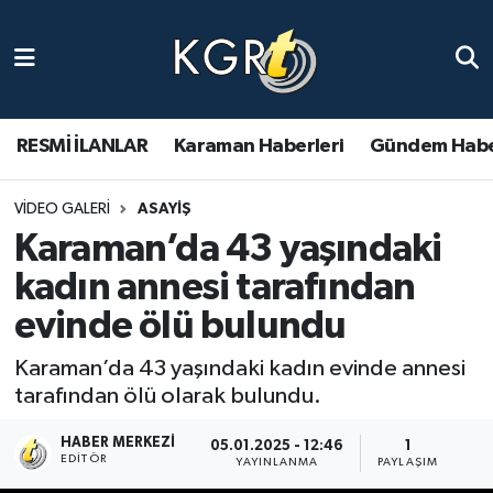
Karaman Haberleri
Gündem Haberleri
RESMİ İLANLAR
Karaman Haberleri
Gündem Habe
Güncel Haberler
VIDEO GALERI
ASAYIŞ
Karaman’da 43 yaşındaki
Spor Haberleri
kadın annesi tarafından
Asayiş Haberleri
evinde ölü bulundu
Ulusal Haberler
Karaman’da 43 yaşındaki kadın evinde annesi
tarafından ölü olarak bulundu.
Vefat Edenler
HABER MERKEZI
05.01.2025 - 12:46
1
EDITÖR
YAYINLANMA
PAYLAŞIM