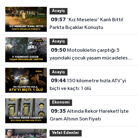
Asayiş
09:57
'Kız Meselesi' Kanlı Bitti!
Parkta Bıçaklar Konuştu
Asayiş
09:50
Motosikletin çarptığı 5
yaşındaki çocuk yaşam mücadelesi
veriyor
Asayiş
09:44
150 kilometre hızla ATV'yi
biçti ve kaçtı: 1 ölü
Ekonomi
09:35
Altında Rekor Hareket! İşte
Gram Altının Son Fiyatı
Vefat Edenler