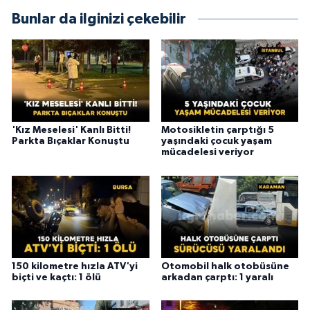
Bunlar da ilginizi çekebilir
'Kız Meselesi' Kanlı Bitti!
Motosikletin çarptığı 5
Parkta Bıçaklar Konuştu
yaşındaki çocuk yaşam
mücadelesi veriyor
150 kilometre hızla ATV'yi
Otomobil halk otobüsüne
biçti ve kaçtı: 1 ölü
arkadan çarptı: 1 yaralı