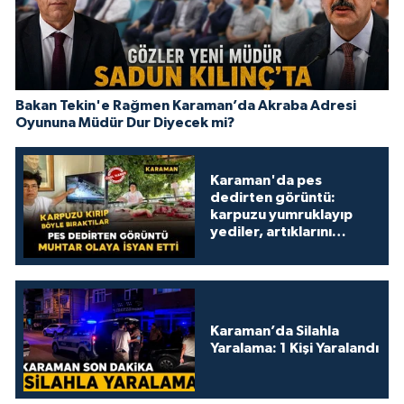
Bakan Tekin'e Rağmen Karaman’da Akraba Adresi
Oyununa Müdür Dur Diyecek mi?
Karaman'da pes
dedirten görüntü:
karpuzu yumruklayıp
yediler, artıklarını
kamelyada bıraktılar
Karaman’da Silahla
Yaralama: 1 Kişi Yaralandı