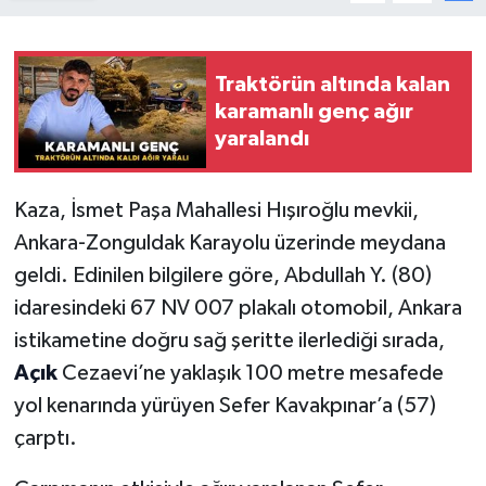
Traktörün altında kalan
karamanlı genç ağır
yaralandı
Kaza, İsmet Paşa Mahallesi Hışıroğlu mevkii,
Ankara-Zonguldak Karayolu üzerinde meydana
geldi. Edinilen bilgilere göre, Abdullah Y. (80)
idaresindeki 67 NV 007 plakalı otomobil, Ankara
istikametine doğru sağ şeritte ilerlediği sırada,
Açık
Cezaevi’ne yaklaşık 100 metre mesafede
yol kenarında yürüyen Sefer Kavakpınar’a (57)
çarptı.