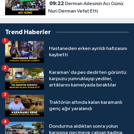
09:22
Derman Ailesinin Acı Günü:
Nuri Derman Vefat Etti
Trend Haberler
1
Hastaneden erken ayrıldı hafızasını
kaybetti
2
Karaman'da pes dedirten görüntü:
karpuzu yumruklayıp yediler,
artıklarını kamelyada bıraktılar
3
Traktörün altında kalan karamanlı
genç ağır yaralandı
4
Dondurma aldıktan sonra yolun
karşısına geçmeye çalışan kadına