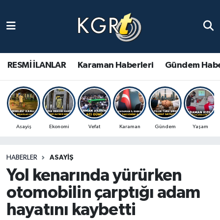
Karaman Haberleri
Gündem Haberleri
RESMİ İLANLAR
Karaman Haberleri
Gündem Habe
Güncel Haberler
Spor Haberleri
Asayiş
Ekonomi
Vefat
Karaman
Gündem
Yaşam
Asayiş Haberleri
HABERLER
ASAYIŞ
Ulusal Haberler
Yol kenarında yürürken
Vefat Edenler
otomobilin çarptığı adam
hayatını kaybetti