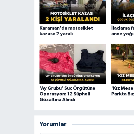
Karaman'da motosiklet
İlaçlama f
kazası: 2 yaralı
anne yoğ
‘Ay Grubu’ Suç Örgütüne
'Kız Mesele
Operasyon: 12 Şüpheli
Parkta Bı
Gözaltına Alındı
Yorumlar