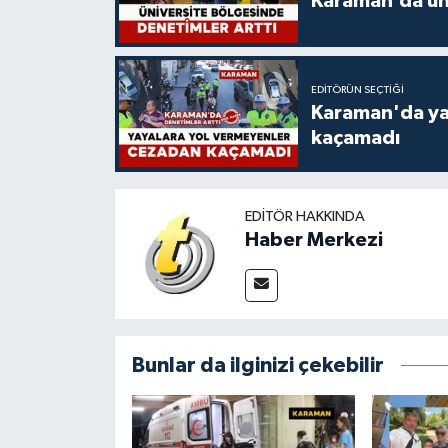
Karaman’da üni
EDITÖRÜN SEÇTIĞI
Karaman'da ya
kaçamadı
EDITÖR HAKKINDA
Haber Merkezi
Bunlar da ilginizi çekebilir