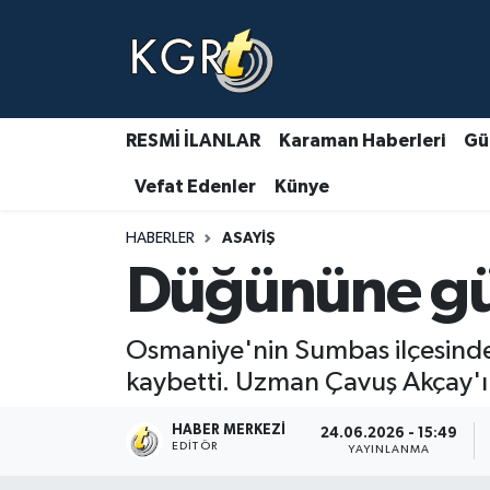
Karaman Haberleri
Gündem Haberleri
RESMİ İLANLAR
Karaman Haberleri
Gü
Vefat Edenler
Künye
Güncel Haberler
HABERLER
ASAYIŞ
Spor Haberleri
Düğününe gün
Asayiş Haberleri
Osmaniye'nin Sumbas ilçesinde
Ulusal Haberler
kaybetti. Uzman Çavuş Akçay'
Vefat Edenler
HABER MERKEZI
24.06.2026 - 15:49
EDITÖR
YAYINLANMA