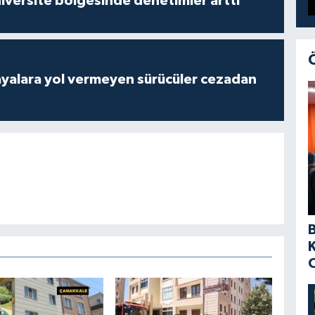
versite bölgesinde denetimler arttı
yalara yol vermeyen sürücüler cezadan