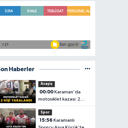
Son Haberler
Asayiş
00:00
Karaman'da
motosiklet kazası: 2
yaralı
Spor
15:56
Karamanlı
Sporcu Asya Küçük’ten