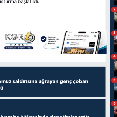
uşturma başlatıldı.
2
3
4
5
muz saldırısına uğrayan genç çoban
dü
6