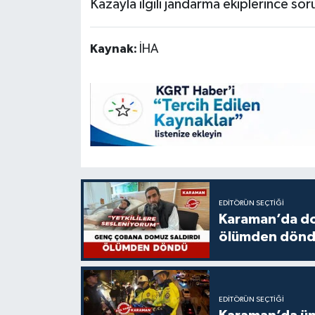
Kazayla ilgili jandarma ekiplerince sor
Kaynak:
İHA
EDITÖRÜN SEÇTIĞI
Karaman’da do
ölümden dön
EDITÖRÜN SEÇTIĞI