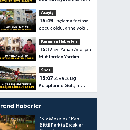
Batum’da Çifte Madalya
Asayiş
15:49
İlaçlama faciası:
çocuk öldü, anne yoğun
bakımda
Karaman Haberleri
15:17
Evi Yanan Aile İçin
Muhtardan Yardım
Çağrısı
Spor
15:07
2. ve 3. Lig
Kulüplerine Gelişim
Ligleri Ayarı
Trend Haberler
'Kız Meselesi' Kanlı
Bitti! Parkta Bıçaklar