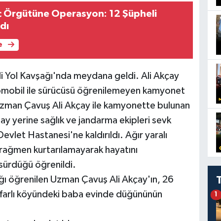
ç Örgütüne Operasyon: 12 Şüpheli
dı
e
li Yol Kavşağı'nda meydana geldi. Ali Akçay
omobil ile sürücüsü öğrenilemeyen kamyonet
Uzman Çavuş Ali Akçay ile kamyonette bulunan
lay yerine sağlık ve jandarma ekipleri sevk
Devlet Hastanesi'ne kaldırıldı. Ağır yaralı
rağmen kurtarılamayarak hayatını
 sürdüğü öğrenildi.
ığı öğrenilen Uzman Çavuş Ali Akçay'ın, 26
farlı köyündeki baba evinde düğününün
1