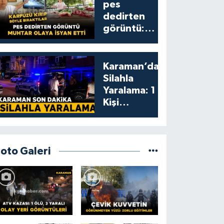
pes
dedirten
görüntü:
karpuzu
yumruklayıp
yediler,
Karaman’da
artıklarını
Silahla
kamelyada
Yaralama: 1
bıraktılar
Kişi
Yaralandı
Foto Galeri