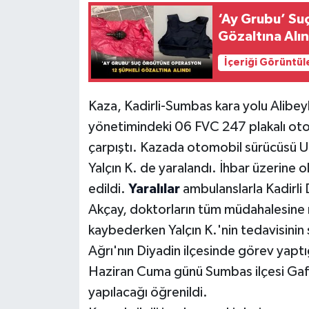
‘Ay Grubu’ Su
Gözaltına Alın
İçeriği Görüntül
Kaza, Kadirli-Sumbas kara yolu Alibey
yönetimindeki 06 FVC 247 plakalı ot
çarpıştı. Kazada otomobil sürücüsü 
Yalçın K. de yaralandı. İhbar üzerine o
edildi.
Yaralılar
ambulanslarla Kadirli 
Akçay, doktorların tüm müdahalesine 
kaybederken Yalçın K.'nin tedavisinin
Ağrı'nın Diyadin ilçesinde görev yapt
Haziran Cuma günü Sumbas ilçesi Gaf
yapılacağı öğrenildi.