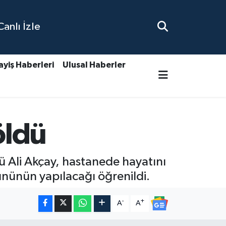
nlı İzle
ayiş Haberleri
Ulusal Haberler
öldü
 Ali Akçay, hastanede hayatını
ünün yapılacağı öğrenildi.
-
+
A
A