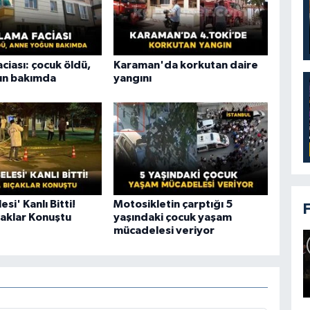
aciası: çocuk öldü,
Karaman'da korkutan daire
un bakımda
yangını
si' Kanlı Bitti!
Motosikletin çarptığı 5
çaklar Konuştu
yaşındaki çocuk yaşam
mücadelesi veriyor