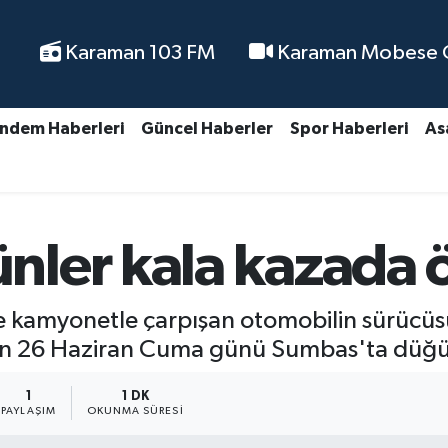
Karaman 103 FM
Karaman Mobese Ca
ndem Haberleri
Güncel Haberler
Spor Haberleri
As
ler kala kazada 
 kamyonetle çarpışan otomobilin sürücüsü
ın 26 Haziran Cuma günü Sumbas'ta düğün
1
1 DK
PAYLAŞIM
OKUNMA SÜRESI