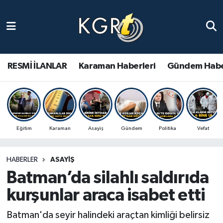
Karaman Haberleri
Gündem Haberleri
RESMİ İLANLAR
Karaman Haberleri
Gündem Habe
Güncel Haberler
Spor Haberleri
Eğitim
Karaman
Asayiş
Gündem
Politika
Vefat
Asayiş Haberleri
HABERLER
ASAYIŞ
Ulusal Haberler
Batman’da silahlı saldırıda
Vefat Edenler
kurşunlar araca isabet etti
Batman'da seyir halindeki araçtan kimliği belirsiz