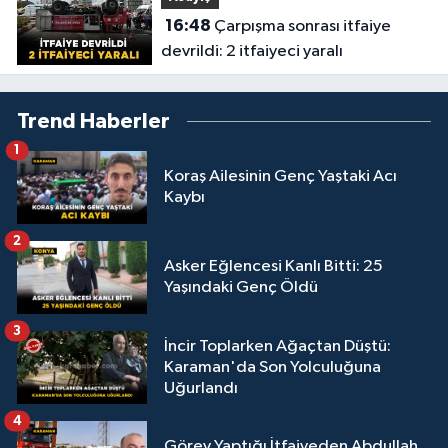
16:48
Çarpışma sonrası itfaiye
devrildi: 2 itfaiyeci yaralı
Trend Haberler
1
Koraş Ailesinin Genç Yaştaki Acı
Kaybı
2
Asker Eğlencesi Kanlı Bitti: 25
Yaşındaki Genç Öldü
3
İncir Toplarken Ağaçtan Düştü:
Karaman'da Son Yolculuğuna
Uğurlandı
4
Görev Yaptığı İtfaiyeden Abdullah