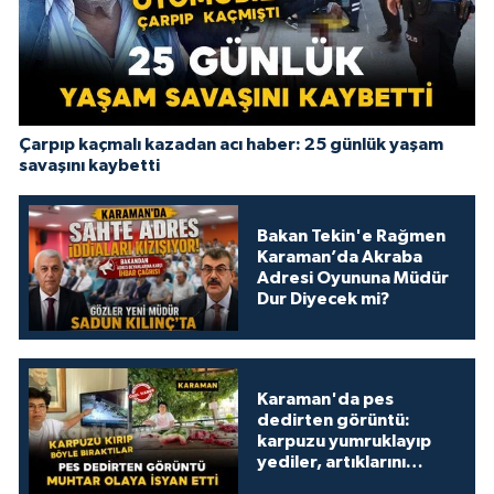
Çarpıp kaçmalı kazadan acı haber: 25 günlük yaşam
savaşını kaybetti
Bakan Tekin'e Rağmen
Karaman’da Akraba
Adresi Oyununa Müdür
Dur Diyecek mi?
Karaman'da pes
dedirten görüntü:
karpuzu yumruklayıp
yediler, artıklarını
kamelyada bıraktılar