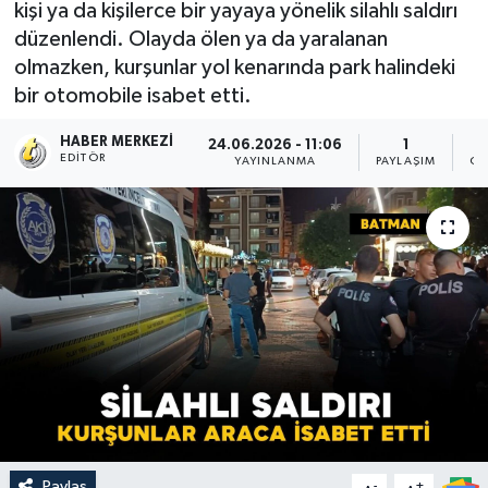
kişi ya da kişilerce bir yayaya yönelik silahlı saldırı
düzenlendi. Olayda ölen ya da yaralanan
olmazken, kurşunlar yol kenarında park halindeki
bir otomobile isabet etti.
HABER MERKEZI
24.06.2026 - 11:06
1
EDITÖR
YAYINLANMA
PAYLAŞIM
OK
Paylaş
-
+