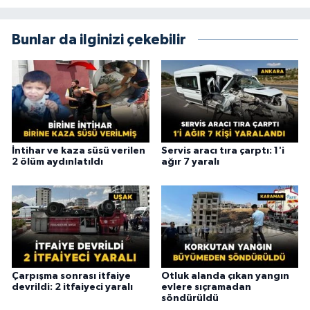
Bunlar da ilginizi çekebilir
İntihar ve kaza süsü verilen
Servis aracı tıra çarptı: 1'i
2 ölüm aydınlatıldı
ağır 7 yaralı
Çarpışma sonrası itfaiye
Otluk alanda çıkan yangın
devrildi: 2 itfaiyeci yaralı
evlere sıçramadan
söndürüldü