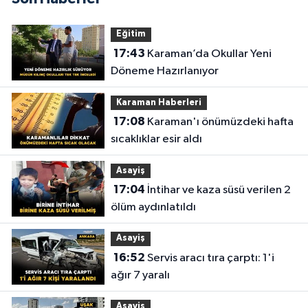
Eğitim
17:43
Karaman’da Okullar Yeni
Döneme Hazırlanıyor
Karaman Haberleri
17:08
Karaman'ı önümüzdeki hafta
sıcaklıklar esir aldı
Asayiş
17:04
İntihar ve kaza süsü verilen 2
ölüm aydınlatıldı
Asayiş
16:52
Servis aracı tıra çarptı: 1'i
ağır 7 yaralı
Asayiş