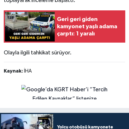
toplayarak inceleme başlattı.
Geri geri giden
kamyonet yaşlı adama
çarptı: 1 yaralı
Olayla ilgili tahkikat sürüyor.
Kaynak:
İHA
Yolcu otobüsü kamyonete