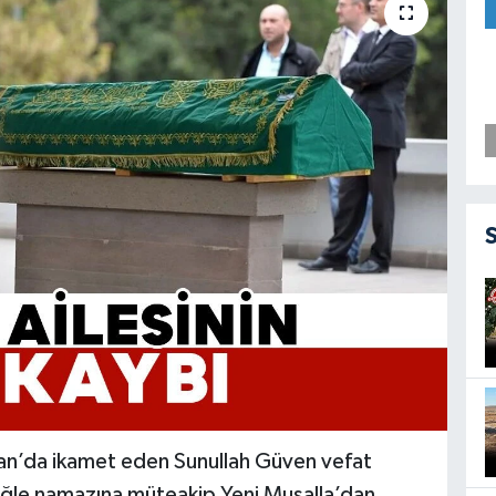
an’da ikamet eden Sunullah Güven vefat
ğle namazına müteakip Yeni Musalla’dan