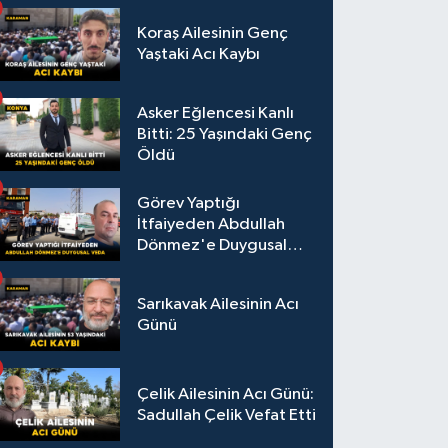
Koraş Ailesinin Genç
Yaştaki Acı Kaybı
Asker Eğlencesi Kanlı
Bitti: 25 Yaşındaki Genç
Öldü
Görev Yaptığı
İtfaiyeden Abdullah
Dönmez'e Duygusal
Veda
Sarıkavak Ailesinin Acı
Günü
Çelik Ailesinin Acı Günü:
Sadullah Çelik Vefat Etti