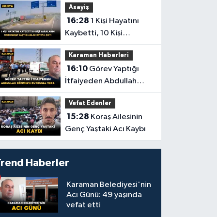
Asayiş
16:28
1 Kişi Hayatını
Kaybetti, 10 Kişi
Yaralandı! Tırın Dehşet
Karaman Haberleri
Saçtığı Anlar Ortaya
16:10
Görev Yaptığı
Çıktı
İtfaiyeden Abdullah
Dönmez'e Duygusal
Vefat Edenler
Veda
15:28
Koraş Ailesinin
Genç Yaştaki Acı Kaybı
Trend Haberler
Karaman Belediyesi'nin
Acı Günü: 49 yaşında
vefat etti