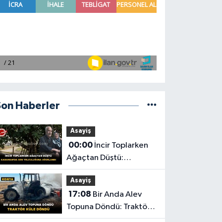
Son Haberler
Asayiş
00:00
İncir Toplarken
Ağaçtan Düştü:
Karaman'da Son
Asayiş
Yolculuğuna Uğurlandı
17:08
Bir Anda Alev
Topuna Döndü: Traktör
Küle Döndü