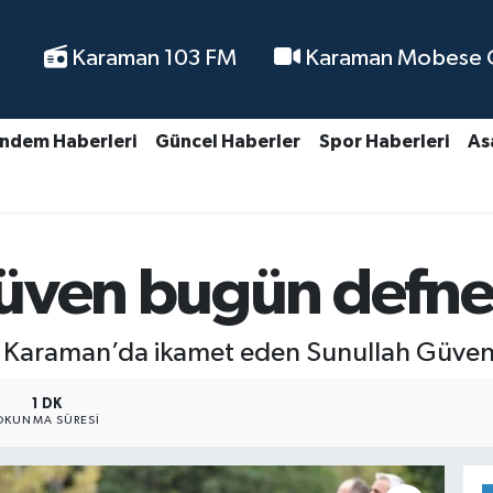
Karaman 103 FM
Karaman Mobese Ca
ndem Haberleri
Güncel Haberler
Spor Haberleri
As
üven bugün defne
p Karaman’da ikamet eden Sunullah Güven v
1 DK
OKUNMA SÜRESI