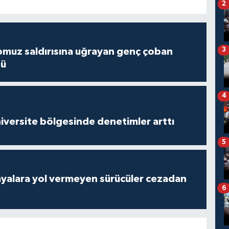
2
3
muz saldırısına uğrayan genç çoban
dü
4
versite bölgesinde denetimler arttı
5
yalara yol vermeyen sürücüler cezadan
6