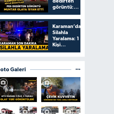
dedirten
görüntü:
karpuzu
yumruklayıp
yediler,
Karaman’da
artıklarını
Silahla
kamelyada
Yaralama: 1
bıraktılar
Kişi
Yaralandı
Foto Galeri