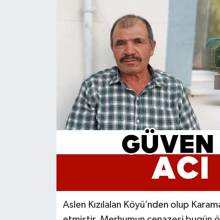
Aslen Kızılalan Köyü’nden olup Karam
etmiştir. Merhumun cenazesi bugün ö