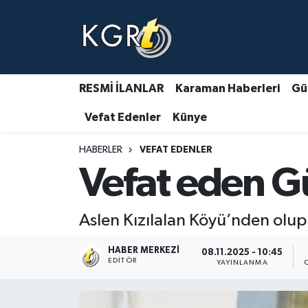
Karaman Haberleri
Gündem Haberleri
RESMİ İLANLAR
Karaman Haberleri
Gü
Vefat Edenler
Künye
Güncel Haberler
HABERLER
VEFAT EDENLER
Spor Haberleri
Vefat eden G
Asayiş Haberleri
Aslen Kızılalan Köyü’nden olu
Ulusal Haberler
HABER MERKEZI
08.11.2025 - 10:45
Vefat Edenler
EDITÖR
YAYINLANMA