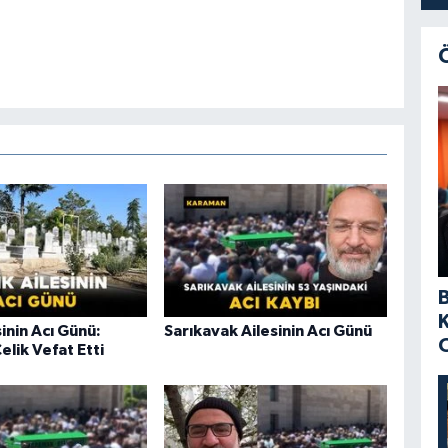
sinin Acı Günü:
Sarıkavak Ailesinin Acı Günü
elik Vefat Etti