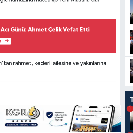
n Acı Günü: Ahmet Çelik Vefat Etti
e
tan rahmet, kederli ailesine ve yakınlarına
1