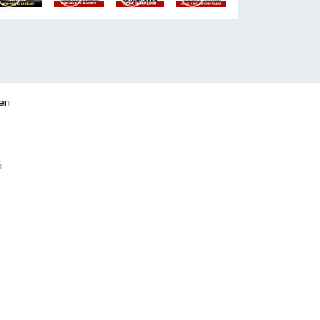
eri
i