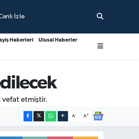
nlı İzle
ayiş Haberleri
Ulusal Haberler
dilecek
efat etmiştir.
-
+
A
A