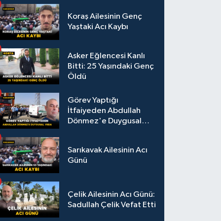
Koraş Ailesinin Genç
Yaştaki Acı Kaybı
Asker Eğlencesi Kanlı
Bitti: 25 Yaşındaki Genç
Öldü
Görev Yaptığı
İtfaiyeden Abdullah
Dönmez'e Duygusal
Veda
Sarıkavak Ailesinin Acı
Günü
Çelik Ailesinin Acı Günü:
Sadullah Çelik Vefat Etti