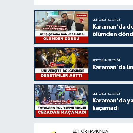
EDITÖRÜN SEÇTIĞI
Karaman’da do
ölümden dön
EDITÖRÜN SEÇTIĞI
Karaman’da üni
EDITÖRÜN SEÇTIĞI
Karaman'da ya
kaçamadı
EDITÖR HAKKINDA