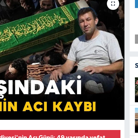
iyesi'nin Acı Günü: 49 yaşında vefat