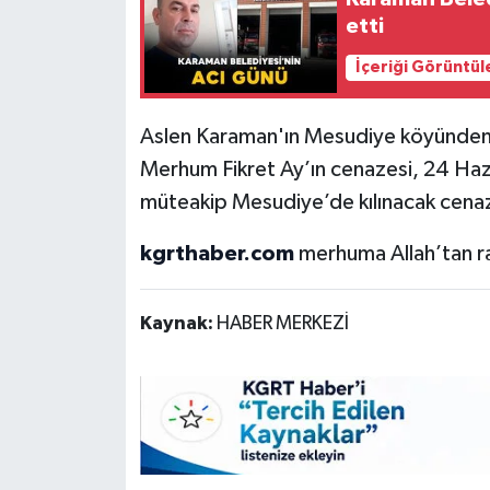
etti
İçeriği Görüntül
Aslen Karaman'ın Mesudiye köyünden o
Merhum Fikret Ay’ın cenazesi, 24 H
müteakip Mesudiye’de kılınacak cenaz
kgrthaber.com
merhuma Allah’tan rah
Kaynak:
HABER MERKEZİ