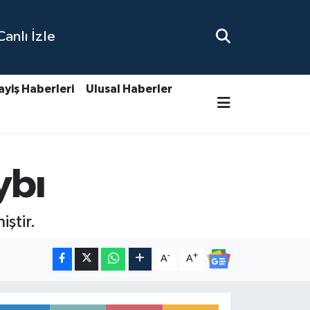
nlı İzle
ayiş Haberleri
Ulusal Haberler
ybı
ştir.
-
+
A
A