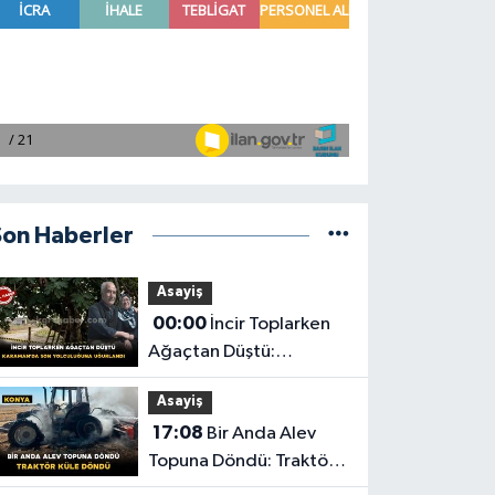
Son Haberler
Asayiş
00:00
İncir Toplarken
Ağaçtan Düştü:
Karaman'da Son
Asayiş
Yolculuğuna Uğurlandı
17:08
Bir Anda Alev
Topuna Döndü: Traktör
Küle Döndü