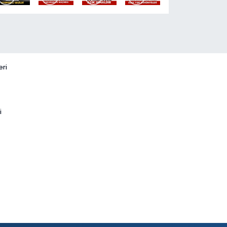
eri
i