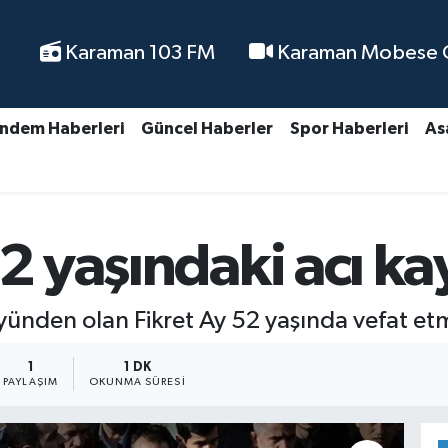
Karaman 103 FM
Karaman Mobese Ca
ndem Haberleri
Güncel Haberler
Spor Haberleri
As
52 yaşındaki acı ka
nden olan Fikret Ay 52 yaşında vefat etmi
1
1 DK
PAYLAŞIM
OKUNMA SÜRESI