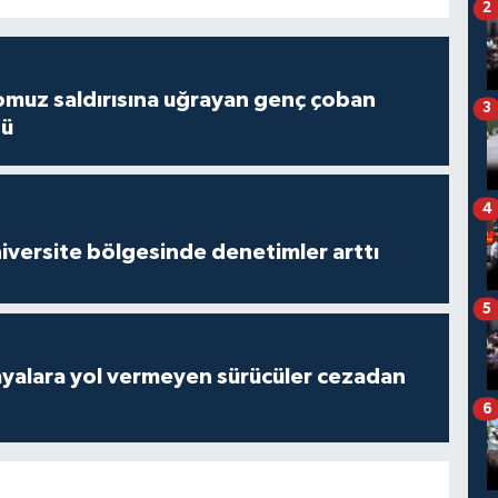
2
muz saldırısına uğrayan genç çoban
3
dü
4
versite bölgesinde denetimler arttı
5
yalara yol vermeyen sürücüler cezadan
6