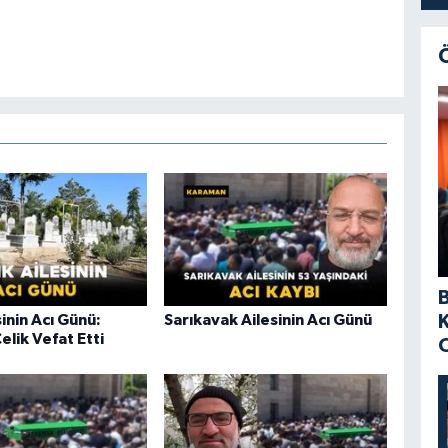
sinin Acı Günü:
Sarıkavak Ailesinin Acı Günü
elik Vefat Etti