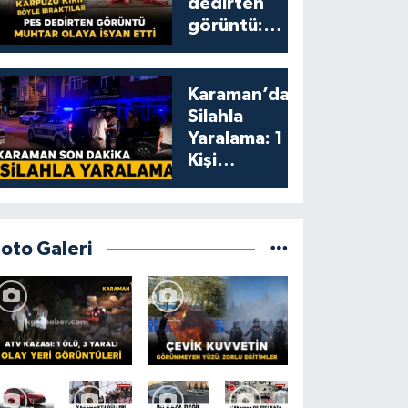
dedirten
görüntü:
karpuzu
yumruklayıp
yediler,
Karaman’da
artıklarını
Silahla
kamelyada
Yaralama: 1
bıraktılar
Kişi
Yaralandı
Foto Galeri