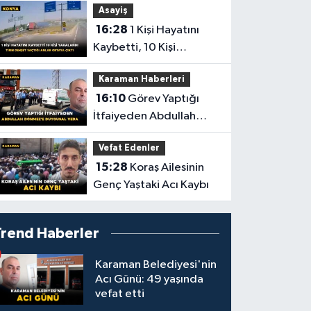
Asayiş
16:28
1 Kişi Hayatını
Kaybetti, 10 Kişi
Yaralandı! Tırın Dehşet
Karaman Haberleri
Saçtığı Anlar Ortaya
16:10
Görev Yaptığı
Çıktı
İtfaiyeden Abdullah
Dönmez'e Duygusal
Vefat Edenler
Veda
15:28
Koraş Ailesinin
Genç Yaştaki Acı Kaybı
Trend Haberler
Karaman Belediyesi'nin
Acı Günü: 49 yaşında
vefat etti