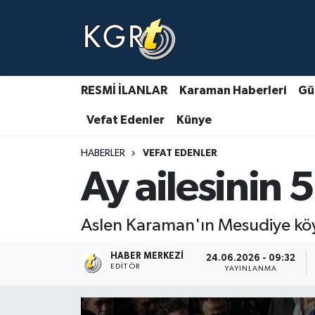
Karaman Haberleri
Gündem Haberleri
RESMİ İLANLAR
Karaman Haberleri
Gü
Vefat Edenler
Künye
Güncel Haberler
HABERLER
VEFAT EDENLER
Spor Haberleri
Ay ailesinin 
Asayiş Haberleri
Aslen Karaman'ın Mesudiye köyü
Ulusal Haberler
HABER MERKEZI
24.06.2026 - 09:32
Vefat Edenler
EDITÖR
YAYINLANMA