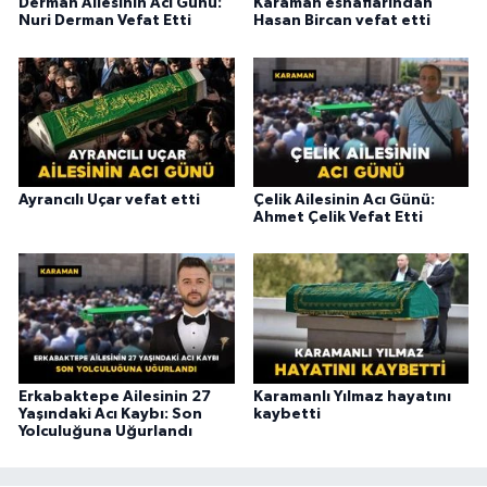
Derman Ailesinin Acı Günü:
Karaman esnaflarından
Nuri Derman Vefat Etti
Hasan Bircan vefat etti
Ayrancılı Uçar vefat etti
Çelik Ailesinin Acı Günü:
Ahmet Çelik Vefat Etti
Erkabaktepe Ailesinin 27
Karamanlı Yılmaz hayatını
Yaşındaki Acı Kaybı: Son
kaybetti
Yolculuğuna Uğurlandı