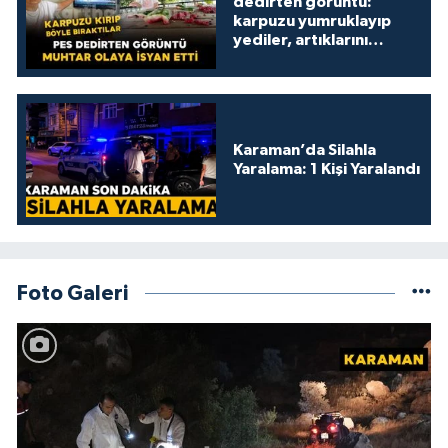
dedirten görüntü:
karpuzu yumruklayıp
yediler, artıklarını
kamelyada bıraktılar
Karaman’da Silahla
Yaralama: 1 Kişi Yaralandı
Foto Galeri