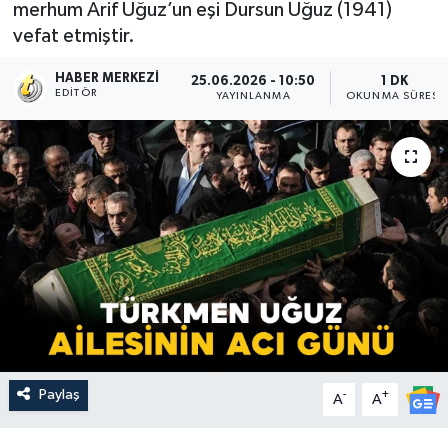
merhum Arif Uğuz’un eşi Dursun Uğuz (1941)
vefat etmiştir.
HABER MERKEZI
25.06.2026 - 10:50
1 DK
EDITÖR
YAYINLANMA
OKUNMA SÜRESI
Paylaş
-
+
A
A