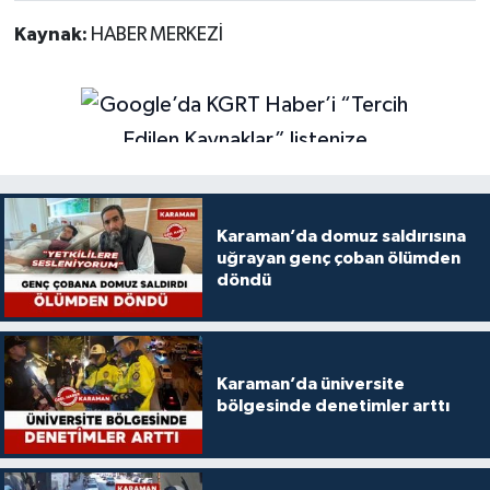
Kaynak:
HABER MERKEZİ
Karaman’da domuz saldırısına
uğrayan genç çoban ölümden
döndü
Karaman’da üniversite
bölgesinde denetimler arttı