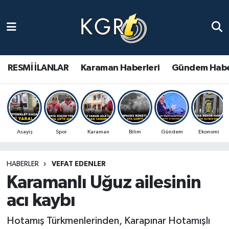
Karaman Haberleri
Gündem Haberleri
RESMİ İLANLAR
Karaman Haberleri
Gündem Habe
Güncel Haberler
Spor Haberleri
Asayiş
Spor
Karaman
Bilim
Gündem
Ekonomi
Asayiş Haberleri
HABERLER
VEFAT EDENLER
Ulusal Haberler
Karamanlı Uğuz ailesinin
Vefat Edenler
acı kaybı
Hotamış Türkmenlerinden, Karapınar Hotamışlı