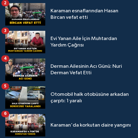
2
Karaman esnaflarından Hasan
Bircan vefat etti
3
Evi Yanan Aile İçin Muhtardan
Yardım Çağrısı
4
Derman Ailesinin Acı Günü: Nuri
Derman Vefat Etti
5
Otomobil halk otobüsüne arkadan
çarptı: 1 yaralı
6
Karaman'da korkutan daire yangını