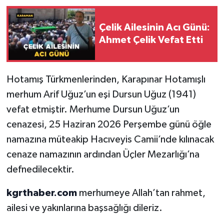
Çelik Ailesinin Acı Günü:
Ahmet Çelik Vefat Etti
Hotamış Türkmenlerinden, Karapınar Hotamışlı
merhum Arif Uğuz’un eşi Dursun Uğuz (1941)
vefat etmiştir. Merhume Dursun Uğuz’un
cenazesi, 25 Haziran 2026 Perşembe günü öğle
namazına müteakip Hacıveyis Camii’nde kılınacak
cenaze namazının ardından Üçler Mezarlığı’na
defnedilecektir.
kgrthaber.com
merhumeye Allah’tan rahmet,
ailesi ve yakınlarına başsağlığı dileriz.