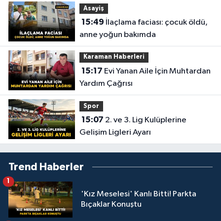
Asayiş
15:49
İlaçlama faciası: çocuk öldü,
anne yoğun bakımda
Karaman Haberleri
15:17
Evi Yanan Aile İçin Muhtardan
Yardım Çağrısı
Spor
15:07
2. ve 3. Lig Kulüplerine
Gelişim Ligleri Ayarı
Trend Haberler
1
'Kız Meselesi' Kanlı Bitti! Parkta
Bıçaklar Konuştu