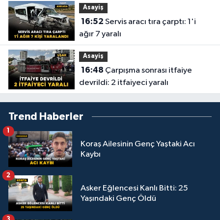
Asayiş
16:52
Servis aracı tıra çarptı: 1'i
ağır 7 yaralı
Asayiş
16:48
Çarpışma sonrası itfaiye
devrildi: 2 itfaiyeci yaralı
Trend Haberler
1
Koraş Ailesinin Genç Yaştaki Acı
Kaybı
2
Asker Eğlencesi Kanlı Bitti: 25
Yaşındaki Genç Öldü
3