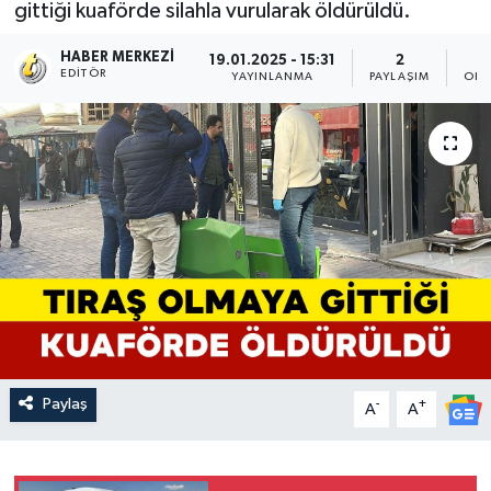
gittiği kuaförde silahla vurularak öldürüldü.
HABER MERKEZI
19.01.2025 - 15:31
2
EDITÖR
YAYINLANMA
PAYLAŞIM
OKU
Paylaş
-
+
A
A