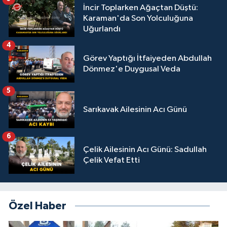
İncir Toplarken Ağaçtan Düştü:
Karaman'da Son Yolculuğuna
Uğurlandı
4
Görev Yaptığı İtfaiyeden Abdullah
Dönmez'e Duygusal Veda
5
Sarıkavak Ailesinin Acı Günü
6
Çelik Ailesinin Acı Günü: Sadullah
Çelik Vefat Etti
Özel Haber