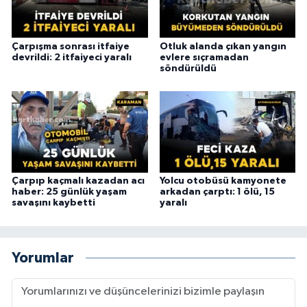
Çarpışma sonrası itfaiye
Otluk alanda çıkan yangın
devrildi: 2 itfaiyeci yaralı
evlere sıçramadan
söndürüldü
Çarpıp kaçmalı kazadan acı
Yolcu otobüsü kamyonete
haber: 25 günlük yaşam
arkadan çarptı: 1 ölü, 15
savaşını kaybetti
yaralı
Yorumlar