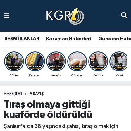
Karaman Haberleri
Gündem Haberleri
RESMİ İLANLAR
Karaman Haberleri
Gündem Habe
Güncel Haberler
Spor Haberleri
Eğitim
Karaman
Asayiş
Gündem
Politika
Vefat
Asayiş Haberleri
HABERLER
ASAYIŞ
Ulusal Haberler
Tıraş olmaya gittiği
Vefat Edenler
kuaförde öldürüldü
Şanlıurfa'da 38 yaşındaki şahıs, tıraş olmak için