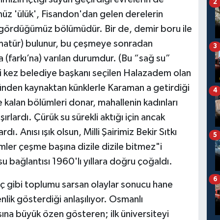
2
üz 'ülük', Fisandon'dan gelen derelerin
n gördüğümüz bölümüdür. Bir de, demir boru ile
atür) bulunur, bu çeşmeye sonradan
3
a (farkı’na) varılan durumdur. (Bu “sağ su”
nci kez belediye başkanı seçilen Halazadem olan
den kaynaktan künklerle Karaman a getirdiği
4
 kalan bölümleri donar, mahallenin kadınları
lardı. Çürük su sürekli aktığı için ancak
Anısı ışık olsun, Milli Şairimiz Bekir Sıtkı
5
mler çeşme başına dizile dizile bitmez"i
 bağlantısı 1960'lı yıllara doğru çoğaldı.
6
ç gibi toplumu sarsan olaylar sonucu hane
lik gösterdiği anlaşılıyor. Osmanlı
na büyük özen gösteren; ilk üniversiteyi