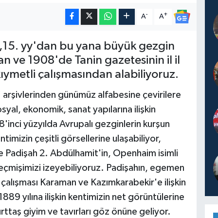
-
+
A
A
leri,15. yy'dan bu yana büyük gezgin
n ve 1908'de Tanin gazetesinin il il
ıymetli çalışmasından alabiliyoruz.
 arşivlerinden günümüz alfabesine çevirilere
yal, ekonomik, sanat yapılarına ilişkin
18'inci yüzyılda Avrupalı gezginlerin kurşun
imizin çeşitli görsellerine ulaşabiliyor,
ile Padişah 2. Abdülhamit'in, Openhaim isimli
eçmişimizi izeyebiliyoruz. Padişahın, egemen
 çalışması Karaman ve Kazımkarabekir'e ilişkin
1889 yılına ilişkin kentimizin net görüntülerine
urttaş giyim ve tavırları göz önüne geliyor.