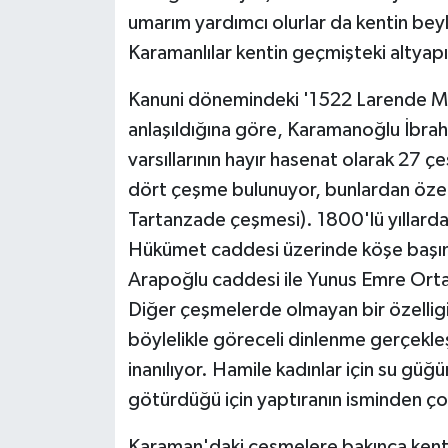
umarım yardımcı olurlar da kentin beyl
Karamanlılar kentin geçmişteki altyapı
Kanuni dönemindeki '1522 Larende Masl
anlaşıldığına göre, Karamanoğlu İbrah
varsıllarının hayır hasenat olarak 27 
dört çeşme bulunuyor, bunlardan özell
Tartanzade çeşmesi). 1800'lü yıllard
Hükümet caddesi üzerinde köşe başın
Arapoğlu caddesi ile Yunus Emre Orta
Diğer çeşmelerde olmayan bir özelligi
böylelikle göreceli dinlenme gerçekl
inanılıyor. Hamile kadınlar için su gü
götürdüğü için yaptıranın isminden ço
Karaman'daki çeşmelere bakınca kentim