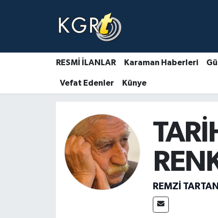
Karaman Haberleri
Gündem Haberleri
RESMİ İLANLAR
Karaman Haberleri
Gü
Vefat Edenler
Künye
Güncel Haberler
Spor Haberleri
TARİ
Asayiş Haberleri
RENK
Ulusal Haberler
Vefat Edenler
REMZI TARTA