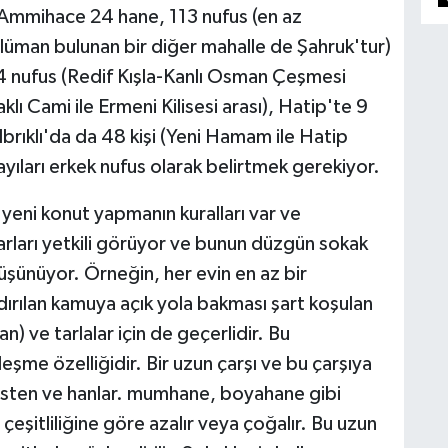
n Ammihace 24 hane, 113 nufus (en az
üman bulunan bir diğer mahalle de Şahruk'tur)
 nufus (Redif Kışla-Kanlı Osman Çeşmesi
lı Cami ile Ermeni Kilisesi arası), Hatip'te 9
brıklı'da da 48 kişi (Yeni Hamam ile Hatip
sayıları erkek nufus olarak belirtmek gerekiyor.
ni konut yapmanın kuralları var ve
arları yetkili görüyor ve bunun düzgün sokak
üşünüyor. Örneğin, her evin en az bir
dırılan kamuya açık yola bakması şart koşulan
an) ve tarlalar için de geçerlidir. Bu
eşme özelliğidir. Bir uzun çarşı ve bu çarşıya
bedesten ve hanlar. mumhane, boyahane gibi
çeşitliliğine göre azalır veya çoğalır. Bu uzun