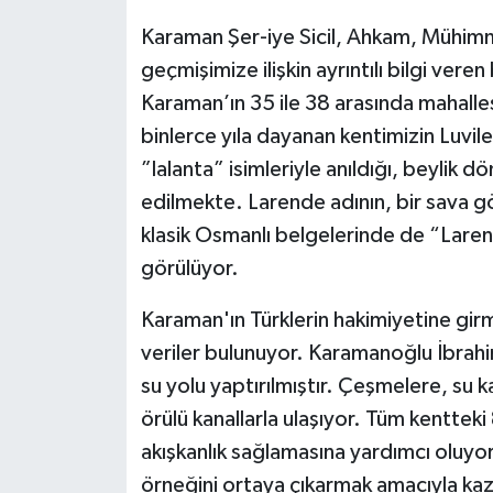
Karaman Şer-iye Sicil, Ahkam, Mühimme
geçmişimize ilişkin ayrıntılı bilgi vere
Karaman’ın 35 ile 38 arasında mahall
binlerce yıla dayanan kentimizin Luvil
”lalanta” isimleriyle anıldığı, beylik 
edilmekte. Larende adının, bir sava gö
klasik Osmanlı belgelerinde de “Laren
görülüyor.
Karaman'ın Türklerin hakimiyetine gir
veriler bulunuyor. Karamanoğlu İbra
su yolu yaptırılmıştır. Çeşmelere, su k
örülü kanallarla ulaşıyor. Tüm kenttek
akışkanlık sağlamasına yardımcı oluyo
örneğini ortaya çıkarmak amacıyla kaz