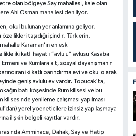
etre olan bölgeye Say mahallesi, kale olan
 yere Ahi Osman mahallesi deniliyor.
n, okul bulunan yer anlamına geliyor.
ellikleri taşıdığı içindir. Türklerin,
ı mahalle Karaman'ın en eski
ikle iki katlı hayatlı “avlulu” avlusu Kasaba
e Ermeni ve Rumlara ait, sosyal dayanışmanın
rındıran iki katlı barındırma evi ve okul olarak
zeyinde geniş avlulu ev vardır. Topucak'ta,
sokağın batı köşesinde Rum kilisesi ve bu
m kilisesinde yenileme çalışması yapılması
l’dan) yerel yöeneticilere izinsiz yapılaşmaya
ına ilişkin belgeli kayıtlar vardır.
. arasında Ammihace, Dahak, Say ve Hatip