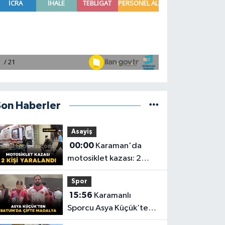
Son Haberler
Asayiş
00:00
Karaman'da
motosiklet kazası: 2
yaralı
Spor
15:56
Karamanlı
Sporcu Asya Küçük’ten
Batum’da Çifte Madalya