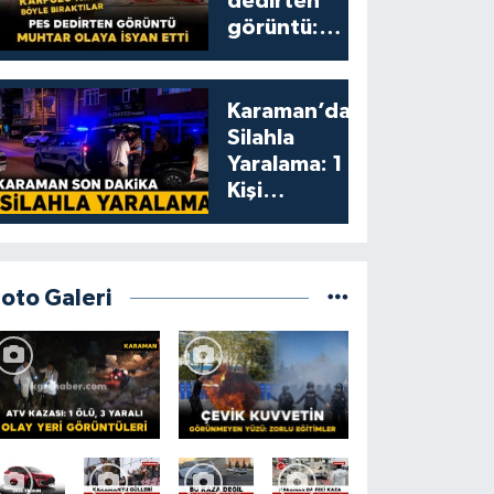
dedirten
görüntü:
karpuzu
yumruklayıp
yediler,
Karaman’da
artıklarını
Silahla
kamelyada
Yaralama: 1
bıraktılar
Kişi
Yaralandı
Foto Galeri