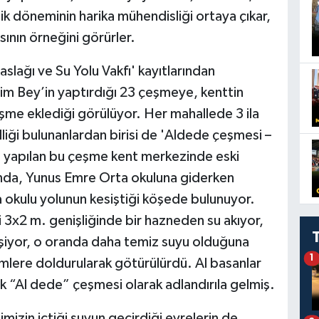
ik döneminin harika mühendisliği ortaya çıkar,
sının örneğini görürler.
ağı ve Su Yolu Vakfı' kayıtlarından
im Bey’in yaptırdığı 23 çeşmeye, kenttin
çeşme eklediği görülüyor. Her mahallede 3 ila
iği bulunanlardan birisi de 'Aldede çeşmesi –
a yapılan bu çeşme kent merkezinde eski
da, Yunus Emre Orta okuluna giderken
 okulu yolunun kesiştiği köşede bulunuyor.
 3x2 m. genişliğinde bir hazneden su akıyor,
eşiyor, o oranda daha temiz suyu olduğuna
1
ğümlere doldurularak götürülürdü. Al basanlar
k “Al dede” çeşmesi olarak adlandırıla gelmiş.
izin içtiği suyun geçirdiği evrelerin de