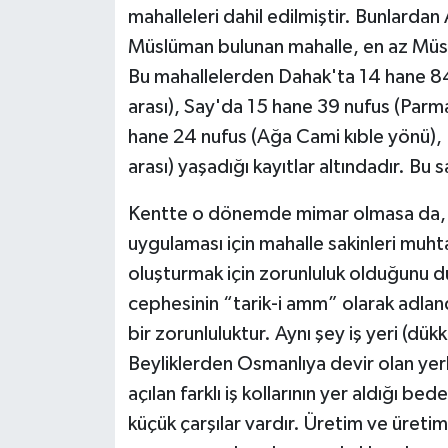
mahalleleri dahil edilmiştir. Bunlarda
Müslüman bulunan mahalle, en az Müsl
Bu mahallelerden Dahak'ta 14 hane 84
arası), Say'da 15 hane 39 nufus (Parmak
hane 24 nufus (Ağa Cami kıble yönü), I
arası) yaşadığı kayıtlar altındadır. Bu 
Kentte o dönemde mimar olmasa da, ye
uygulaması için mahalle sakinleri muht
oluşturmak için zorunluluk olduğunu d
cephesinin “tarik-i amm” olarak adlan
bir zorunluluktur. Aynı şey iş yeri (dükk
Beyliklerden Osmanlıya devir olan yerl
açılan farklı iş kollarının yer aldığı 
küçük çarşılar vardır. Üretim ve üretim 