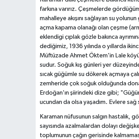
farkına varırız. Çeşmelerde gördüğüm
mahalleye akışını sağlayan su yolunu
açma kapama olanağı olan çeşme (arm
eklendigi çıplak gözle bakınca ayrımın
dediğimiz, 1936 yılında o yıllarda iki
Müftüzade Ahmet Öktem'in Lale köyün
sudur. Soğuk kış günleri yer düzeyinde
sıcak güğümle su dökerek açmaya çalışır
zemheride çok soğuk olduğunda donardı. 
Erdoğan'ın şiirindeki dize gibi; "Güğü
ucundan da olsa yaşadım. Evlere sağ su
Karaman nüfusunun salgın hastalık, gö
sayısında azalmalardan dolayı değişken
toplumunun çağın gerisinde kalmaması