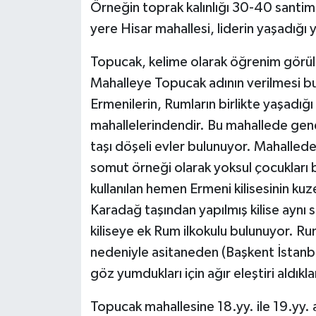
Örneğin toprak kalınlığı 30-40 santim
yere Hisar mahallesi, liderin yaşadığı
Topucak, kelime olarak öğrenim görüle
Mahalleye Topucak adının verilmesi bu öz
Ermenilerin, Rumların birlikte yaşadığ
mahallelerindendir. Bu mahallede genell
taşı döşeli evler bulunuyor. Mahalled
somut örneği olarak yoksul çocukları ba
kullanılan hemen Ermeni kilisesinin ku
Karadağ taşından yapılmış kilise aynı 
kiliseye ek Rum ilkokulu bulunuyor. Ru
nedeniyle asitaneden (Başkent İstanbu
göz yumdukları için ağır eleştiri aldıklar
Topucak mahallesine 18.yy. ile 19.yy