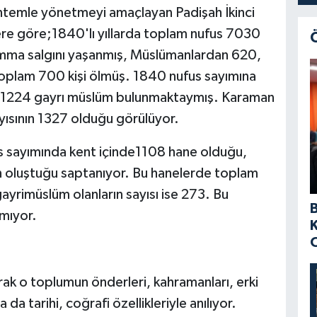
temle yönetmeyi amaçlayan Padişah İkinci
lere göre;1840'lı yıllarda toplam nufus 7030
humma salgını yaşanmış, Müslümanlardan 620,
oplam 700 kişi ölmüş. 1840 nufus sayımına
ı 1224 gayrı müslüm bulunmaktaymış. Karaman
yısının 1327 olduğu görülüyor.
s sayımında kent içinde1108 hane olduğu,
 oluştuğu saptanıyor. Bu hanelerde toplam
ayrimüslüm olanların sayısı ise 273. Bu
nmıyor.
rak o toplumun önderleri, kahramanları, erki
 da tarihi, coğrafi özellikleriyle anılıyor.