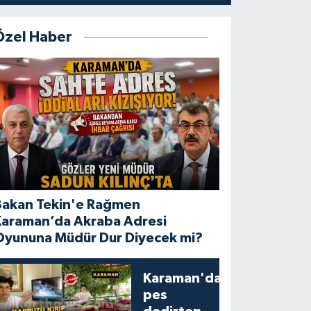
Özel Haber
Bakan Tekin'e Rağmen
Karaman’da Akraba Adresi
Oyununa Müdür Dur Diyecek mi?
Karaman'da
pes