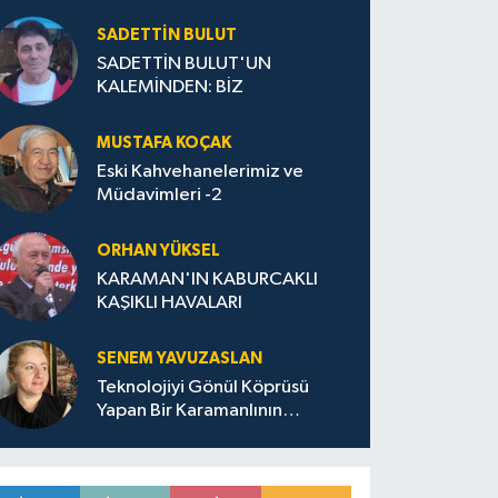
SADETTIN BULUT
SADETTİN BULUT'UN
KALEMİNDEN: BİZ
MUSTAFA KOÇAK
Eski Kahvehanelerimiz ve
Müdavimleri -2
ORHAN YÜKSEL
KARAMAN'IN KABURCAKLI
KAŞIKLI HAVALARI
SENEM YAVUZASLAN
Teknolojiyi Gönül Köprüsü
Yapan Bir Karamanlının
Ardından