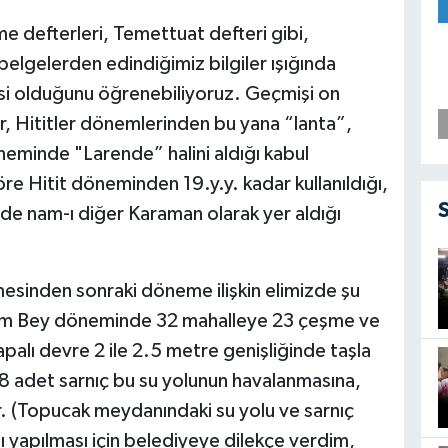
 defterleri, Temettuat defteri gibi,
n belgelerden edindiğimiz bilgiler ışığında
esi olduğunu öğrenebiliyoruz. Geçmişi on
er, Hititler dönemlerinden bu yana “lanta”,
döneminde "Larende” halini aldığı kabul
re Hitit döneminden 19.y.y. kadar kullanıldığı,
de nam-ı diğer Karaman olarak yer aldığı
mesinden sonraki döneme ilişkin elimizde şu
him Bey döneminde 32 mahalleye 23 çeşme ve
apalı devre 2 ile 2.5 metre genişliğinde taşla
i 8 adet sarnıç bu su yolunun havalanmasına,
r. (Topucak meydanındaki su yolu ve sarnıç
ı yapılması için belediyeye dilekçe verdim,