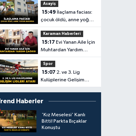
Asayiş
15:49
İlaçlama faciası:
çocuk öldü, anne yoğun
bakımda
Karaman Haberleri
15:17
Evi Yanan Aile İçin
Muhtardan Yardım
Çağrısı
Spor
15:07
2. ve 3. Lig
Kulüplerine Gelişim
Ligleri Ayarı
Trend Haberler
'Kız Meselesi' Kanlı
Bitti! Parkta Bıçaklar
Konuştu