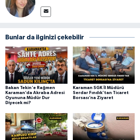
Bunlar da ilginizi çekebilir
Bakan Tekin'e Rağmen
Karaman SGK İl Müdürü
Karaman’da Akraba Adresi
Serdar Fındık’tan Ticaret
Oyununa Müdür Dur
Borsası’na Ziyaret
Diyecek mi?