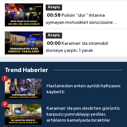
yaralı
Asayiş
00:58
Polisin “dur” ihtarına
uymayan motosiklet sürücüsüne
402 bin lira ceza kesildi
Asayiş
00:00
Karaman'da otomobil
dorseye çarptı: 1 yaralı
Trend Haberler
1
Hastaneden erken ayrıldı hafızasını
kaybetti
2
Karaman'da pes dedirten görüntü:
karpuzu yumruklayıp yediler,
artıklarını kamelyada bıraktılar