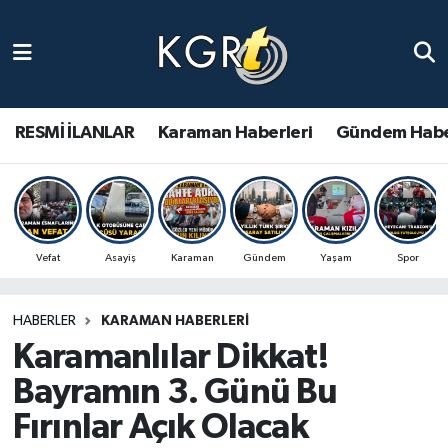
Karaman Haberleri
Gündem Haberleri
RESMİ İLANLAR
Karaman Haberleri
Gündem Habe
Güncel Haberler
Spor Haberleri
Vefat
Asayiş
Karaman
Gündem
Yaşam
Spor
Asayiş Haberleri
HABERLER
KARAMAN HABERLERI
Ulusal Haberler
Karamanlılar Dikkat!
Vefat Edenler
Bayramın 3. Günü Bu
Fırınlar Açık Olacak