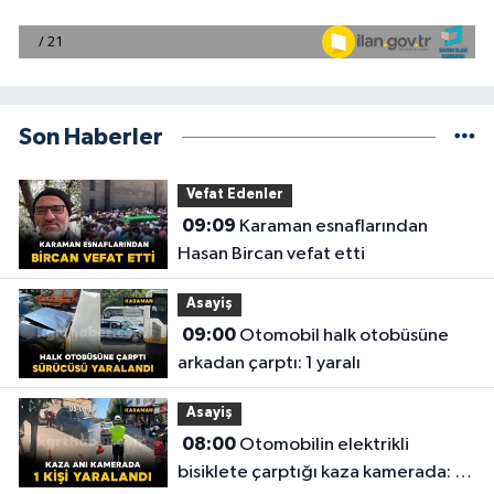
Son Haberler
Vefat Edenler
09:09
Karaman esnaflarından
Hasan Bircan vefat etti
Asayiş
09:00
Otomobil halk otobüsüne
arkadan çarptı: 1 yaralı
Asayiş
08:00
Otomobilin elektrikli
bisiklete çarptığı kaza kamerada: 1