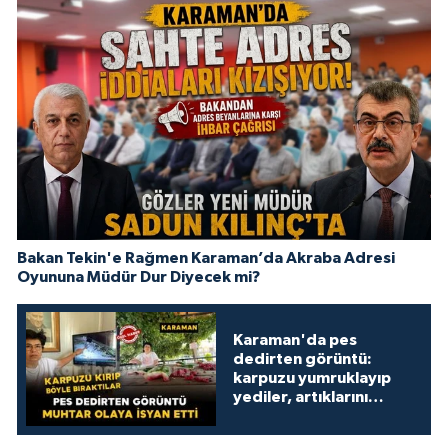
Bakan Tekin'e Rağmen Karaman’da Akraba Adresi
Oyununa Müdür Dur Diyecek mi?
Karaman'da pes
dedirten görüntü:
karpuzu yumruklayıp
yediler, artıklarını
kamelyada bıraktılar