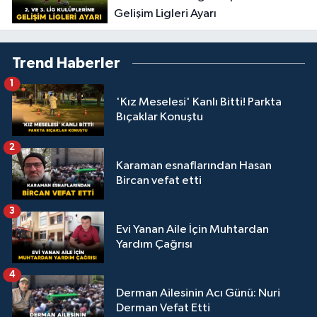
Gelişim Ligleri Ayarı
Trend Haberler
1
'Kız Meselesi' Kanlı Bitti! Parkta
Bıçaklar Konuştu
2
Karaman esnaflarından Hasan
Bircan vefat etti
3
Evi Yanan Aile İçin Muhtardan
Yardım Çağrısı
4
Derman Ailesinin Acı Günü: Nuri
Derman Vefat Etti