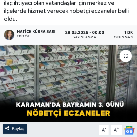
ilaç ihtiyacı olan vatandaşlar için merkez ve
ilçelerde hizmet verecek nöbetçi eczaneler belli
oldu.
HATICE KÜBRA SARI
29.05.2026 - 00:00
1 DK
EDITÖR
YAYINLANMA
OKUNMA SÜR
Paylaş
-
+
A
A