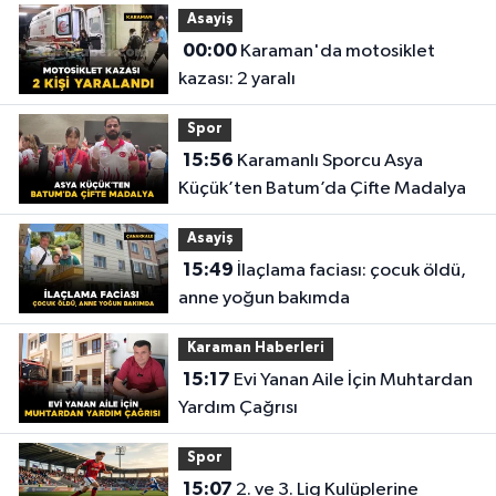
Asayiş
00:00
Karaman'da motosiklet
kazası: 2 yaralı
Spor
15:56
Karamanlı Sporcu Asya
Küçük’ten Batum’da Çifte Madalya
Asayiş
15:49
İlaçlama faciası: çocuk öldü,
anne yoğun bakımda
Karaman Haberleri
15:17
Evi Yanan Aile İçin Muhtardan
Yardım Çağrısı
Spor
15:07
2. ve 3. Lig Kulüplerine