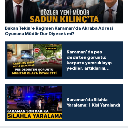
Bakan Tekin'e Rağmen Karaman’da Akraba Adresi
Oyununa Müdür Dur Diyecek mi?
Karaman'da pes
dedirten görüntü:
karpuzu yumruklayıp
yediler, artıklarını
kamelyada bıraktılar
Karaman’da Silahla
Yaralama: 1 Kişi Yaralandı