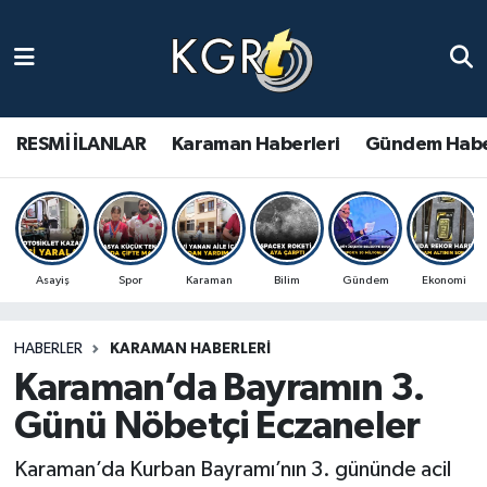
Karaman Haberleri
Gündem Haberleri
RESMİ İLANLAR
Karaman Haberleri
Gündem Habe
Güncel Haberler
Spor Haberleri
Asayiş
Spor
Karaman
Bilim
Gündem
Ekonomi
Asayiş Haberleri
HABERLER
KARAMAN HABERLERI
Ulusal Haberler
Karaman’da Bayramın 3.
Vefat Edenler
Günü Nöbetçi Eczaneler
Karaman’da Kurban Bayramı’nın 3. gününde acil